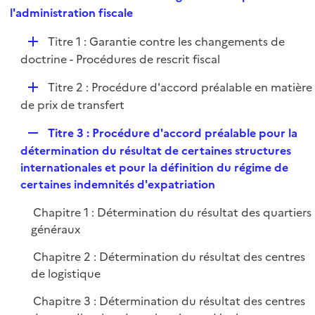
i
e
l'administration fiscale
l
e
p
i
r
D
Titre 1 : Garantie contre les changements de
l
e
é
doctrine - Procédures de rescrit fiscal
i
r
p
e
D
Titre 2 : Procédure d'accord préalable en matière
l
r
é
de prix de transfert
i
p
e
R
Titre 3 : Procédure d'accord préalable pour la
l
r
e
détermination du résultat de certaines structures
i
p
internationales et pour la définition du régime de
e
l
certaines indemnités d'expatriation
r
i
Chapitre 1 : Détermination du résultat des quartiers
e
généraux
r
Chapitre 2 : Détermination du résultat des centres
de logistique
Chapitre 3 : Détermination du résultat des centres