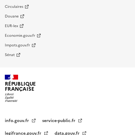
Circulaires
Douane
EUR-lex
Economie.gouv.fr
Impots.gouv.fr
Sénat
RÉPUBLIQUE
FRANÇAISE
info.gouv.fr
service-public.fr
legifrance.gouv.fr
data.gouv.fr