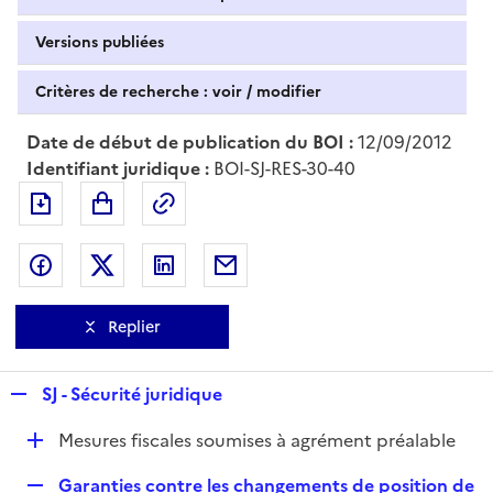
Versions publiées
Critères de recherche : voir / modifier
Date de début de publication du BOI :
12/09/2012
Identifiant juridique :
BOI-SJ-RES-30-40
Exporter le document au format pdf
Permalien : adresse web de ce doc
Partager sur Facebook
Partager sur Twitter
Partager sur LinkedIn
Partager par messagerie
Replier
R
SJ - Sécurité juridique
e
D
Mesures fiscales soumises à agrément préalable
p
é
l
R
Garanties contre les changements de position de
p