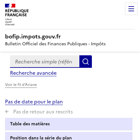
RÉPUBLIQUE
FRANÇAISE
bofip.impots.gouv.fr
Bulletin Officiel des Finances Publiques - Impôts
Recherche simple (références, mots clés, partie du titre
Formulaire
Rechercher
de
Recherche avancée
recherche
Voir le fil d'Ariane
Pas de date pour le plan
Pas de retour aux rescrits
Table des matières
Position dans la série du plan