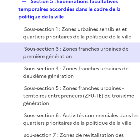
R
Section 5 : Exonérations facultatives
e
temporaires accordées dans le cadre de la
p
politique de la ville
l
Sous-section 1 : Zones urbaines sensibles et
i
quartiers prioritaires de la politique de la ville
e
r
Sous-section 3 : Zones franches urbaines de
première génération
Sous-section 4 : Zones franches urbaines de
deuxième génération
Sous-section 5 : Zones franches urbaines -
territoires entrepreneurs (ZFU-TE) de troisième
génération
Sous-section 6 : Activités commerciales dans les
quartiers prioritaires de la politique de la ville
sou-section 7 : Zones de revitalisation des