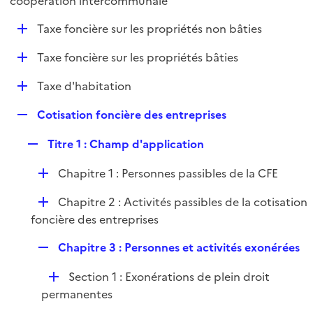
coopération intercommunale
l
p
i
D
Taxe foncière sur les propriétés non bâties
l
e
é
i
r
D
Taxe foncière sur les propriétés bâties
p
e
é
l
r
D
Taxe d'habitation
p
i
é
l
e
R
Cotisation foncière des entreprises
p
i
r
e
l
e
R
Titre 1 : Champ d'application
p
i
r
e
l
e
D
Chapitre 1 : Personnes passibles de la CFE
p
i
r
é
l
e
D
Chapitre 2 : Activités passibles de la cotisation
p
i
r
é
foncière des entreprises
l
e
p
i
r
R
Chapitre 3 : Personnes et activités exonérées
l
e
e
i
r
D
Section 1 : Exonérations de plein droit
p
e
é
permanentes
l
r
p