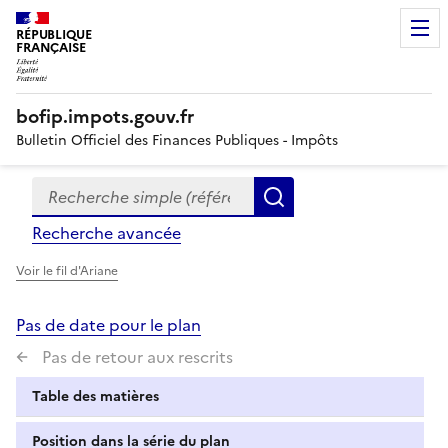
RÉPUBLIQUE
FRANÇAISE
bofip.impots.gouv.fr
Bulletin Officiel des Finances Publiques - Impôts
Recherche simple (références, mots clés, partie du titre
Formulaire
Rechercher
de
Recherche avancée
recherche
Voir le fil d'Ariane
Pas de date pour le plan
Pas de retour aux rescrits
Table des matières
Position dans la série du plan