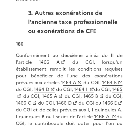
3. Autres exonérations de
l'ancienne taxe professionnelle
ou exonérations de CFE
180
Conformément au deuxième alinéa du II de
l'article
1466 A
du CGI, lorsqu'un
établissement remplit les conditions requises
pour bénéficier de l'une des exonérations
prévues aux articles 1
464 A
du CGI,
1464 B
du CGI,
1464 D
du CGI,
1464 I
du CGI,
1465
du CGI,
1465 A
du CGI,
1465 B
du CGI,
1466 C
du CGI,
1466 D
du CGI ou
1466 E
du CGI et de celles prévues aux I, I quinquies A,
I quinquies B ou I sexies de l'article
1466 A
du
CGI, le contribuable doit opter pour l'un ou