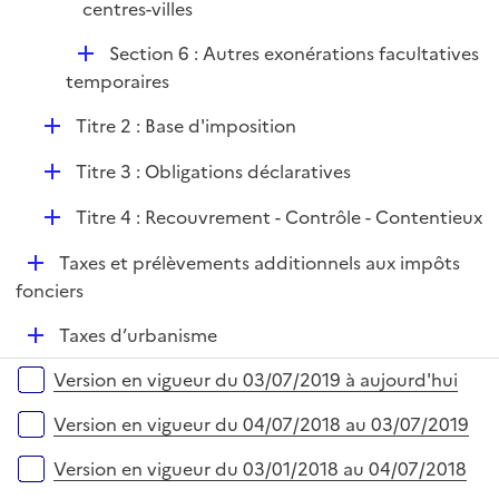
centres-villes
D
Section 6 : Autres exonérations facultatives
é
temporaires
p
D
Titre 2 : Base d'imposition
l
é
i
D
Titre 3 : Obligations déclaratives
p
e
é
l
r
D
Titre 4 : Recouvrement - Contrôle - Contentieux
p
i
é
l
e
D
Taxes et prélèvements additionnels aux impôts
p
i
r
é
fonciers
l
e
p
i
r
D
Taxes d’urbanisme
l
e
é
i
r
Versions sur la période
Version en vigueur du 03/07/2019 à aujourd'hui
p
e
l
r
Version en vigueur du 04/07/2018 au 03/07/2019
i
e
Version en vigueur du 03/01/2018 au 04/07/2018
r