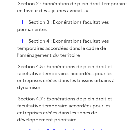
i
Section 2 : Exonération de plein droit temporaire
l
e
en faveur des « jeunes avocats »
i
r
e
D
Section 3 : Exonérations facultatives
r
é
permanentes
p
D
Section 4 : Exonérations facultatives
l
é
temporaires accordées dans le cadre de
i
p
l'aménagement du territoire
e
l
r
Section 4.5 : Exonérations de plein droit et
i
facultative temporaires accordées pour les
e
entreprises créées dans les bassins urbains à
r
dynamiser
Section 4.7 : Exonérations de plein droit et
facultative temporaire accordées pour les
entreprises créées dans les zones de
développement prioritaire