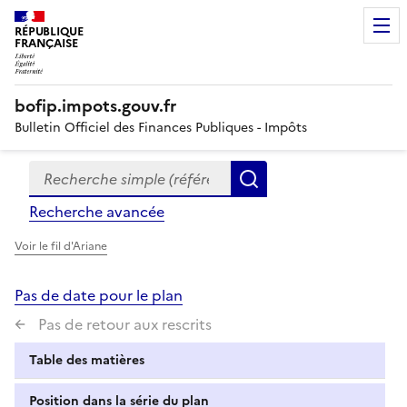
RÉPUBLIQUE
FRANÇAISE
bofip.impots.gouv.fr
Bulletin Officiel des Finances Publiques - Impôts
Recherche simple (références, mots clés, partie du titre
Formulaire
Rechercher
de
Recherche avancée
recherche
Voir le fil d'Ariane
Pas de date pour le plan
Pas de retour aux rescrits
Table des matières
Position dans la série du plan