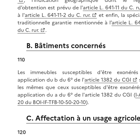
d’obtention est prévu de l'
article L. 641-11 du C. ru
à l'
article L. 641-11-2 du C. rur.
et enfin, la spéci
traditionnelle garantie mentionnée à l’
article L. 6
du C. rur.
.
B. Bâtiments concernés
110
Les immeubles susceptibles d'être exonéré
application du b du 6° de l'
article 1382 du CGI
les mêmes que ceux susceptibles d'être exonéré
application du a du 6° de l'article 1382 du CGI (
I-
20 du BOI-IF-TFB-10-50-20-10
).
C. Affectation à un usage agricol
120