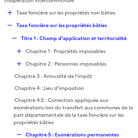
coopération intercommunale
l
p
i
D
Taxe foncière sur les propriétés non bâties
l
e
é
i
r
R
Taxe foncière sur les propriétés bâties
p
e
e
l
r
R
Titre 1 : Champ d'application et territorialité
p
i
e
l
e
D
Chapitre 1 : Propriétés imposables
p
i
r
é
l
e
D
Chapitre 2 : Personnes imposables
p
i
r
é
l
e
Chapitre 3 : Annualité de l'impôt
p
i
r
l
e
Chapitre 4 : Lieu d'imposition
i
r
Chapitre 4.5 : Correction appliquée aux
e
exonérations lors du transfert aux communes de la
r
part départementale de la taxe foncière sur les
propriétés bâties
R
Chapitre 5 : Exonérations permanentes