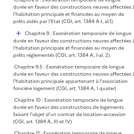
durée en faveur des constructions neuves affectées 
l'habitation principale et financées au moyen de
prêts aidés par l'Etat (CGI, art. 1384 A-I, al.1)
D
Chapitre 9 : Exonération temporaire de longue
é
durée en faveur des constructions neuves affectées 
p
l'habitation principale et financées au moyen de
l
prêts réglementés (CGI, art. 1384 A, I-al. 2)
i
Chapitre 9.5 : Exonération temporaire de longue
e
durée en faveur des constructions neuves affectées 
r
l'habitation principale appartenant à l'association
foncière logement (CGI, art. 1384 A, I quater)
Chapitre 10 : Exonération temporaire de longue
durée en faveur des constructions de logements
faisant l'objet d'un contrat de location-accession
(CGI, art. 1384 A, III et IV)
Chapitre 11 : Exonération temporaire de longue