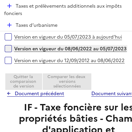
é
l
e
D
Taxes et prélèvements additionnels aux impôts
p
i
r
é
fonciers
l
e
p
i
r
D
Taxes d’urbanisme
l
e
é
i
r
Versions sur la période
Version en vigueur du 05/07/2023 à aujourd'hui
p
e
l
r
Version en vigueur du 08/06/2022 au 05/07/2023
i
e
Version en vigueur du 12/09/2012 au 08/06/2022
r
Quitter la
Comparer les deux
comparaison
versions
de version
sélectionnées
Document précédent
Document suivan
IF - Taxe foncière sur le
propriétés bâties - Cha
d'application et