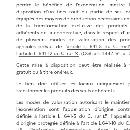
perdre le bénéfice de l’exonération, mettre 
disposition d’un tiers tout ou partie de ses lo
équipés des moyens de production nécessaires en
de la transformation exclusive des produits
adhérents de la coopérative, dans le respect d’u
de plusieurs modes de valorisation des prod
agricoles prévus de l'
article L. 641-5 du C. rur
l'
article L. 641-12 du C. rur
. (CGI, art. 1382- 6°, al. 
Cette mise à disposition peut être réalisée à t
gratuit ou à titre onéreux.
Le tiers doit utiliser les locaux uniquement 
transformer les produits des seuls adhérents.
Les modes de valorisation autorisant le maintie
l’exonération sont l’appellation d’origine contr
définie à l’
article L. 641-5 du C. rur.
, l'appell
d'origine protégée définie à l'
article L.641-10 du C.
, l’indication géographique dont le ré