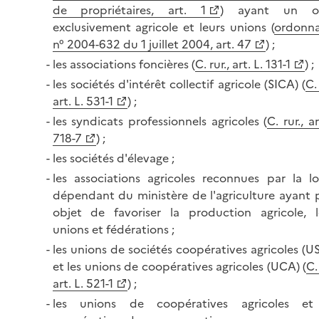
de propriétaires, art. 1
) ayant un ob
exclusivement agricole et leurs unions (
ordonn
n° 2004-632 du 1 juillet 2004, art. 47
) ;
les associations foncières (
C. rur., art. L. 131-1
) ;
les sociétés d'intérêt collectif agricole (SICA) (
C. 
art. L. 531-1
) ;
les syndicats professionnels agricoles (
C. rur., ar
718-7
) ;
les sociétés d'élevage ;
les associations agricoles reconnues par la lo
dépendant du ministère de l'agriculture ayant 
objet de favoriser la production agricole, l
unions et fédérations ;
les unions de sociétés coopératives agricoles (U
et les unions de coopératives agricoles (UCA) (
C.
art. L. 521-1
) ;
les unions de coopératives agricoles e