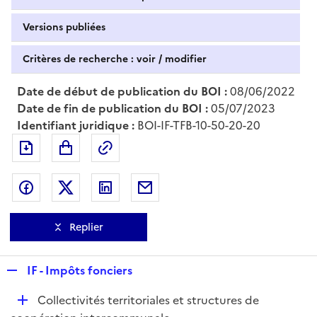
Versions publiées
Critères de recherche : voir / modifier
Date de début de publication du BOI :
08/06/2022
Date de fin de publication du BOI :
05/07/2023
Identifiant juridique :
BOI-IF-TFB-10-50-20-20
Exporter le document au format pdf
Permalien : adresse web de ce doc
Partager sur Facebook
Partager sur Twitter
Partager sur LinkedIn
Partager par messagerie
Replier
R
IF - Impôts fonciers
e
D
Collectivités territoriales et structures de
p
é