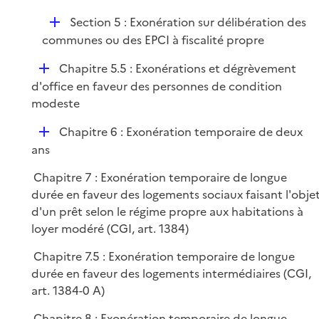
D
Section 5 : Exonération sur délibération des
é
communes ou des EPCI à fiscalité propre
p
D
Chapitre 5.5 : Exonérations et dégrèvement
l
é
d'office en faveur des personnes de condition
i
p
modeste
e
l
r
D
Chapitre 6 : Exonération temporaire de deux
i
é
ans
e
p
r
Chapitre 7 : Exonération temporaire de longue
l
durée en faveur des logements sociaux faisant l'obje
i
d'un prêt selon le régime propre aux habitations à
e
loyer modéré (CGI, art. 1384)
r
Chapitre 7.5 : Exonération temporaire de longue
durée en faveur des logements intermédiaires (CGI,
art. 1384-0 A)
Chapitre 8 : Exonération temporaire de longue