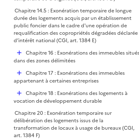
Chapitre 14.5 : Exonération temporaire de longue
durée des logements acquis par un établissement
public foncier dans le cadre d'une opération de
requalification des copropriétés dégradées déclarée
d’intérêt national (CGI, art. 1384 E)
D
Chapitre 16 : Exonérations des immeubles situé
é
dans des zones délimitées
p
D
Chapitre 17 : Exonérations des immeubles
l
é
appartenant à certaines entreprises
i
p
e
D
Chapitre 18 : Exonérations des logements à
l
r
é
vocation de développement durable
i
p
e
Chapitre 20 : Exonération temporaire sur
l
r
délibération des logements issus de la
i
transformation de locaux à usage de bureaux (CGI,
e
art. 1384 F)
r