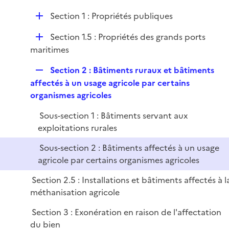
e
D
Section 1 : Propriétés publiques
p
é
l
D
Section 1.5 : Propriétés des grands ports
p
i
é
maritimes
l
e
p
i
r
R
Section 2 : Bâtiments ruraux et bâtiments
l
e
e
affectés à un usage agricole par certains
i
r
p
organismes agricoles
e
l
r
Sous-section 1 : Bâtiments servant aux
i
exploitations rurales
e
r
Sous-section 2 : Bâtiments affectés à un usage
agricole par certains organismes agricoles
Section 2.5 : Installations et bâtiments affectés à l
méthanisation agricole
Section 3 : Exonération en raison de l'affectation
du bien