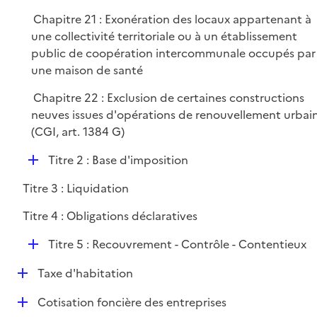
Chapitre 21 : Exonération des locaux appartenant à
une collectivité territoriale ou à un établissement
public de coopération intercommunale occupés par
une maison de santé
Chapitre 22 : Exclusion de certaines constructions
neuves issues d'opérations de renouvellement urbai
(CGI, art. 1384 G)
D
Titre 2 : Base d'imposition
é
Titre 3 : Liquidation
p
l
Titre 4 : Obligations déclaratives
i
D
e
Titre 5 : Recouvrement - Contrôle - Contentieux
é
r
D
Taxe d'habitation
p
é
l
D
Cotisation foncière des entreprises
p
i