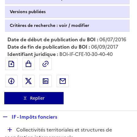
Versions publiées
Critères de recherche : voir / modifier
Date de début de publication du BOI :
06/07/2016
Date de fin de publication du BOI :
06/09/2017
Identifiant juridique :
BOI-IF-CFE-10-30-40-40
Exporter le document au format pdf
Permalien : adresse web de ce doc
Partager sur Facebook
Partager sur Twitter
Partager sur LinkedIn
Partager par messagerie
Replier
R
IF - Impôts fonciers
e
D
Collectivités territoriales et structures de
p
é