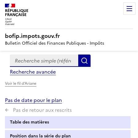
RÉPUBLIQUE
FRANÇAISE
bofip.impots.gouv.fr
Bulletin Officiel des Finances Publiques - Impôts
Recherche simple (références, mots clés, partie du titre
Formulaire
Rechercher
de
Recherche avancée
recherche
Voir le fil d'Ariane
Pas de date pour le plan
Pas de retour aux rescrits
Table des matières
Position dans la série du plan