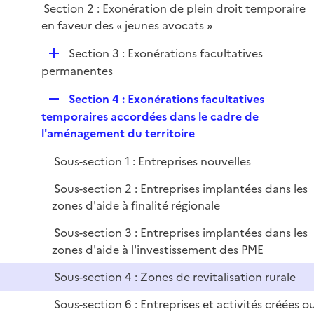
i
Section 2 : Exonération de plein droit temporaire
l
e
en faveur des « jeunes avocats »
i
r
e
D
Section 3 : Exonérations facultatives
r
é
permanentes
p
R
Section 4 : Exonérations facultatives
l
e
temporaires accordées dans le cadre de
i
p
l'aménagement du territoire
e
l
r
Sous-section 1 : Entreprises nouvelles
i
e
Sous-section 2 : Entreprises implantées dans les
r
zones d'aide à finalité régionale
Sous-section 3 : Entreprises implantées dans les
zones d'aide à l'investissement des PME
Sous-section 4 : Zones de revitalisation rurale
Sous-section 6 : Entreprises et activités créées o