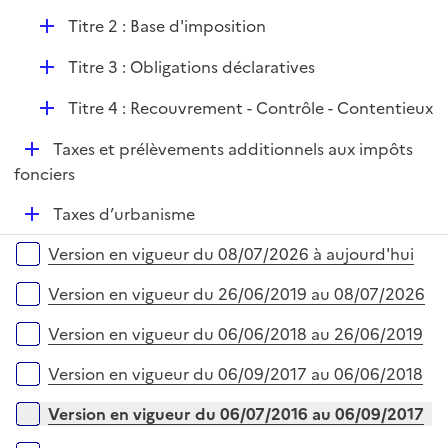
p
r
D
Titre 2 : Base d'imposition
l
é
i
D
Titre 3 : Obligations déclaratives
p
e
é
l
r
D
Titre 4 : Recouvrement - Contrôle - Contentieux
p
i
é
l
e
D
Taxes et prélèvements additionnels aux impôts
p
i
r
é
fonciers
l
e
p
i
r
D
Taxes d’urbanisme
l
e
é
i
r
Versions sur la période
Version en vigueur du 08/07/2026 à aujourd'hui
p
e
l
r
Version en vigueur du 26/06/2019 au 08/07/2026
i
e
Version en vigueur du 06/06/2018 au 26/06/2019
r
Version en vigueur du 06/09/2017 au 06/06/2018
Version en vigueur du 06/07/2016 au 06/09/2017