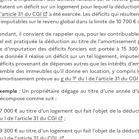
tatent un déficit sur un logement pour lequel la déductio
l'article 31 du CGI
a été exercée. Les déficits qui résult
 imputables sur le revenu global dans la limite de 10 700 
ndant, il convient de rappeler que, pour les contribuable
el est pratiquée la déduction au titre de l'amortissement
te d'imputation des déficits fonciers est portée à 15 30
e donnée il réalise un déficit sur un tel logement, imputer
déficits provenant de dépenses autres que les intérêts d'
semble des immeubles qu'il donne en location, y compris l
'amortissement prévue au
g du 1° du I de l'article 31 du CGI
xemple
: Un propriétaire dégage au titre d'une année d'i
écompose comme suit :
 7 000 € au titre d'un logement qui fait l'objet de la dédu
u I de l'article 31 du CGI
;
 9 300 € au titre d'un logement qui fait l'objet de la dédu
u I de l'article 31 du CGI.