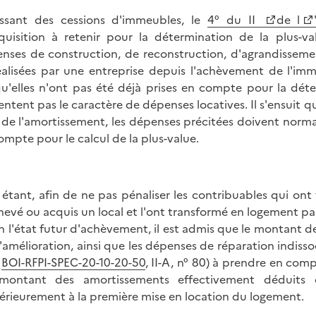
issant des cessions d'immeubles, le
4° du II
de l
quisition à retenir pour la détermination de la plus-v
nses de construction, de reconstruction, d'agrandisseme
éalisées par une entreprise depuis l'achèvement de l'imme
qu'elles n'ont pas été déjà prises en compte pour la déte
entent pas le caractère de dépenses locatives. Il s'ensuit q
e de l'amortissement, les dépenses précitées doivent norm
ompte pour le calcul de la plus-value.
 étant, afin de ne pas pénaliser les contribuables qui on
hevé ou acquis un local et l'ont transformé en logement p
n l'état futur d'achèvement, il est admis que le montant 
'amélioration, ainsi que les dépenses de réparation indisso
r
BOI-RFPI-SPEC-20-10-20-50
, II-A, n° 80) à prendre en comp
montant des amortissements effectivement déduits q
érieurement à la première mise en location du logement.