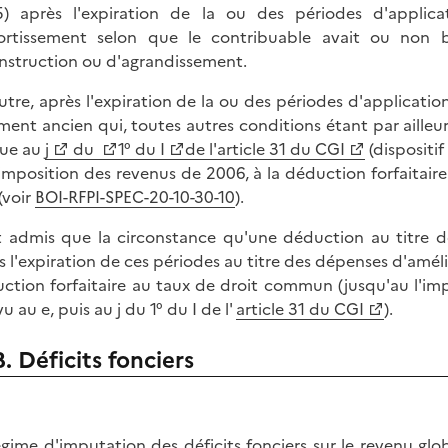
) après l'expiration de la ou des périodes d'applic
ortissement selon que le contribuable avait ou non 
nstruction ou d'agrandissement.
utre, après l'expiration de la ou des périodes d'applicatio
ment ancien qui, toutes autres conditions étant par ailleur
ue au
j
du
1° du I
de l'article 31 du CGI
(dispositif
'imposition des revenus de 2006, à la déduction forfaitaire
(voir
BOI-RFPI-SPEC-20-10-30-10
).
st admis que la circonstance qu'une déduction au titre d
s l'expiration de ces périodes au titre des dépenses d'améli
ction forfaitaire au taux de droit commun (jusqu'au l'im
u au e, puis au j du 1° du I de l'
article 31 du CGI
).
B. Déficits fonciers
égime d'imputation des déficits fonciers sur le revenu glo