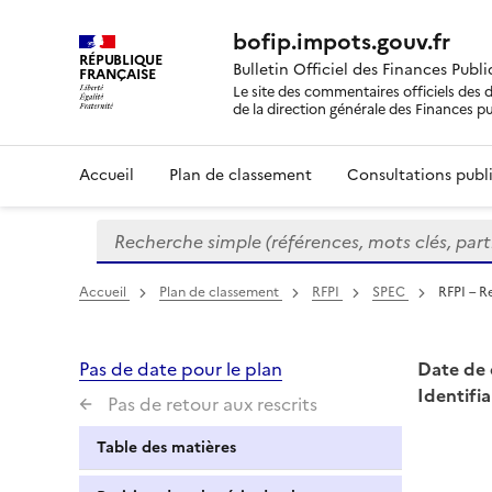
bofip.impots.gouv.fr
RÉPUBLIQUE
Bulletin Officiel des Finances Publ
FRANÇAISE
Le site des commentaires officiels des d
de la direction générale des Finances p
Accueil
Plan de classement
Consultations publi
Recherche simple (références, mots clés, partie 
Formulaire
de
recherche
Accueil
Plan de classement
RFPI
SPEC
RFPI – R
Pas de date pour le plan
Date de 
Identifia
Pas de retour aux rescrits
Table des matières