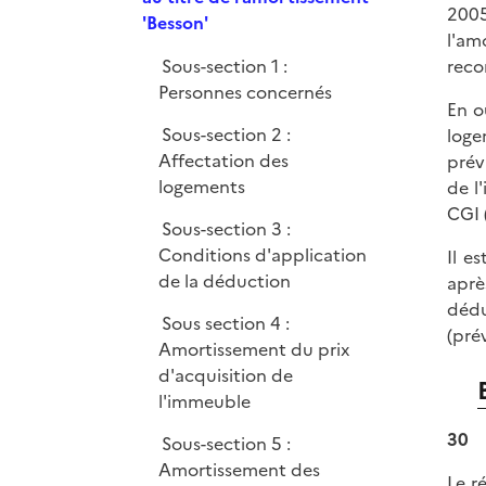
e
2005
p
'Besson'
r
l'am
l
Sous-section 1 :
reco
i
Personnes concernés
e
En o
r
Sous-section 2 :
loge
Affectation des
prév
logements
de l
CGI 
Sous-section 3 :
Conditions d'application
Il e
de la déduction
aprè
dédu
Sous section 4 :
(prév
Amortissement du prix
d'acquisition de
l'immeuble
30
Sous-section 5 :
Amortissement des
Le r