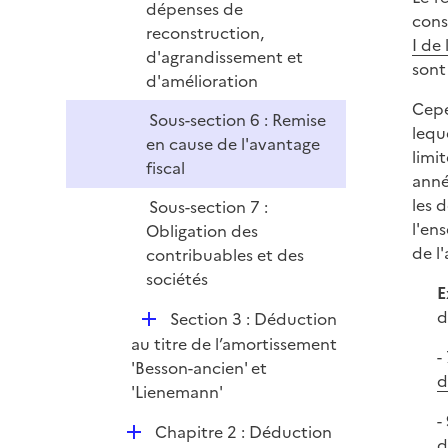
dépenses de
cons
reconstruction,
I de 
d'agrandissement et
sont
d'amélioration
Cepe
Sous-section 6 : Remise
lequ
en cause de l'avantage
limi
fiscal
anné
les 
Sous-section 7 :
l'en
Obligation des
de l
contribuables et des
sociétés
E
d
D
Section 3 : Déduction
é
au titre de l’amortissement
-
p
'Besson-ancien' et
d
l
'Lienemann'
i
-
D
Chapitre 2 : Déduction
e
d