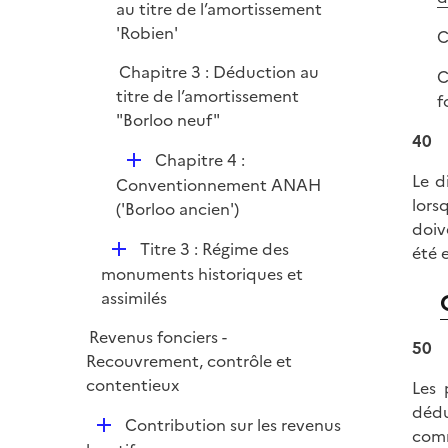
é
au titre de l’amortissement
r
p
'Robien'
C
l
Chapitre 3 : Déduction au
C
i
titre de l’amortissement
f
e
"Borloo neuf"
r
40
D
Chapitre 4 :
Le d
é
Conventionnement ANAH
lors
p
('Borloo ancien')
doiv
l
D
Titre 3 : Régime des
été 
i
é
monuments historiques et
e
p
assimilés
r
l
Revenus fonciers -
i
50
Recouvrement, contrôle et
e
contentieux
Les 
r
dédu
D
Contribution sur les revenus
comm