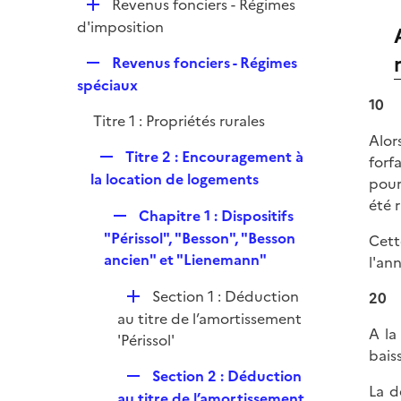
D
Revenus fonciers - Régimes
e
é
d'imposition
r
p
R
Revenus fonciers - Régimes
l
e
spéciaux
i
p
10
e
Titre 1 : Propriétés rurales
l
r
Alor
i
R
Titre 2 : Encouragement à
forf
e
e
la location de logements
pour
r
p
été 
R
Chapitre 1 : Dispositifs
l
e
"Périssol", "Besson", "Besson
Cett
i
p
ancien" et "Lienemann"
l'an
e
l
r
D
Section 1 : Déduction
20
i
é
au titre de l’amortissement
e
A la
p
'Périssol'
r
bais
l
R
Section 2 : Déduction
i
La d
e
au titre de l’amortissement