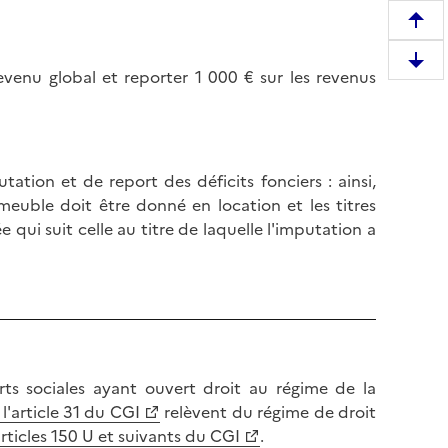
R
e
D
venu global et reporter 1 000 € sur les revenus
m
e
o
s
n
c
t
e
e
ation et de report des déficits fonciers : ainsi,
n
r
mmeuble doit être donné en location et les titres
d
e
 qui suit celle au titre de laquelle l'imputation a
r
n
e
h
e
a
n
u
b
t
a
d
s
rts sociales ayant ouvert droit au régime de la
e
d
 l'article 31 du CGI
relèvent du régime de droit
l
e
rticles 150 U et suivants du CGI
.
a