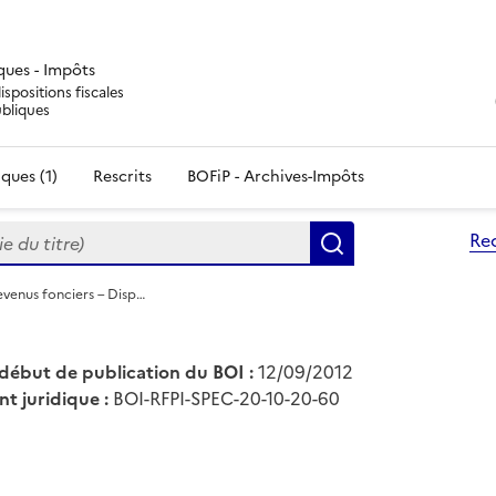
iques - Impôts
ispositions fiscales
ubliques
ques (1)
Rescrits
BOFiP - Archives-Impôts
du titre)
Re
Rechercher
evenus fonciers – Disp…
début de publication du BOI :
12/09/2012
nt juridique :
BOI-RFPI-SPEC-20-10-20-60