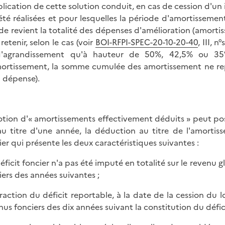
plication de cette solution conduit, en cas de cession d'un
été réalisées et pour lesquelles la période d'amortissement
 de revient la totalité des dépenses d'amélioration (amortis
retenir, selon le cas (voir
BOI-RFPI-SPEC-20-10-20-40
, III, 
d'agrandissement qu'à hauteur de 50%, 42,5% ou 35
ortissement, la somme cumulée des amortissement ne re
a dépense).
otion d'« amortissements effectivement déduits » peut pos
au titre d'une année, la déduction au titre de l'amortiss
ier qui présente les deux caractéristiques suivantes :
déficit foncier n'a pas été imputé en totalité sur le revenu g
iers des années suivantes ;
 fraction du déficit reportable, à la date de la cession du
nus fonciers des dix années suivant la constitution du défic