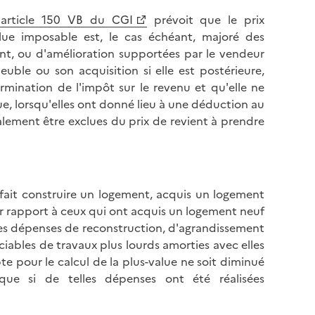
l
p
'article 150 VB du CGI
prévoit que le prix
a
a
alue imposable est, le cas échéant, majoré des
p
g
nt, ou d'amélioration supportées par le vendeur
a
e
uble ou son acquisition si elle est postérieure,
g
rmination de l'impôt sur le revenu et qu'elle ne
e
ue, lorsqu'elles ont donné lieu à une déduction au
alement être exclues du prix de revient à prendre
t fait construire un logement, acquis un logement
ar rapport à ceux qui ont acquis un logement neuf
des dépenses de reconstruction, d'agrandissement
ciables de travaux plus lourds amorties avec elles
te pour le calcul de la plus-value ne soit diminué
ue si de telles dépenses ont été réalisées