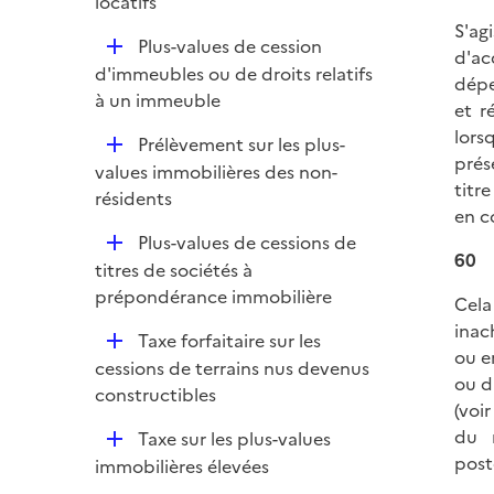
é
locatifs
p
S'ag
D
Plus-values de cession
l
d'ac
é
d'immeubles ou de droits relatifs
i
dépe
p
à un immeuble
e
et r
l
r
lors
D
Prélèvement sur les plus-
i
prés
é
values immobilières des non-
e
titr
p
résidents
r
en c
l
D
Plus-values de cessions de
i
60
é
titres de sociétés à
e
p
prépondérance immobilière
r
Cela
l
inac
D
Taxe forfaitaire sur les
i
ou e
é
cessions de terrains nus devenus
e
ou d
p
constructibles
r
(voi
l
du 
D
Taxe sur les plus-values
i
post
é
immobilières élevées
e
p