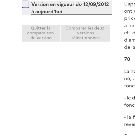
r
L'ap
Versions sur la période
Version en vigueur du 12/09/2012
l
ont 
à aujourd'hui
i
prix
e
à ne 
r
Quitter la
Comparer les deux
et 
comparaison
versions
de version
sélectionnées
d'am
de l
70
La n
où, 
fonc
- le 
fonc
- la
reve