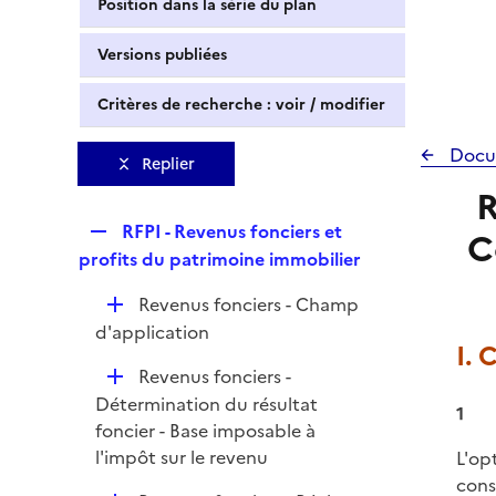
Position dans la série du plan
Versions publiées
Critères de recherche : voir / modifier
Docu
Replier
R
R
RFPI - Revenus fonciers et
C
e
profits du patrimoine immobilier
p
D
Revenus fonciers - Champ
l
é
d'application
i
I. 
p
e
D
Revenus fonciers -
l
r
é
Détermination du résultat
i
1
p
foncier - Base imposable à
e
l
l'impôt sur le revenu
L'op
r
i
cons