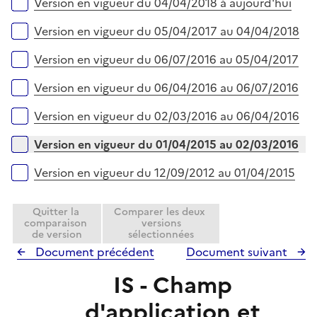
e
Versions sur la période
Version en vigueur du 04/04/2018 à aujourd'hui
p
i
r
l
e
Version en vigueur du 05/04/2017 au 04/04/2018
i
r
e
Version en vigueur du 06/07/2016 au 05/04/2017
r
Version en vigueur du 06/04/2016 au 06/07/2016
Version en vigueur du 02/03/2016 au 06/04/2016
Version en vigueur du 01/04/2015 au 02/03/2016
Version en vigueur du 12/09/2012 au 01/04/2015
Quitter la
Comparer les deux
comparaison
versions
de version
sélectionnées
Document précédent
Document suivant
IS - Champ
d'application et