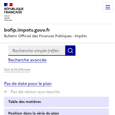
RÉPUBLIQUE
FRANÇAISE
bofip.impots.gouv.fr
Bulletin Officiel des Finances Publiques - Impôts
Recherche simple (références, mots clés, partie du titre
Formulaire
Rechercher
de
Recherche avancée
recherche
Voir le fil d'Ariane
Pas de date pour le plan
Pas de retour aux rescrits
Table des matières
Position dans la série du plan