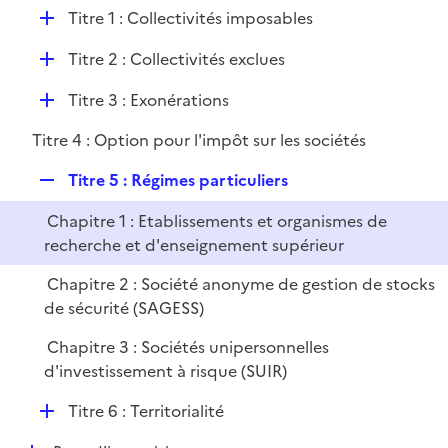
l
D
Titre 1 : Collectivités imposables
p
i
é
l
e
D
Titre 2 : Collectivités exclues
p
i
r
é
l
e
D
Titre 3 : Exonérations
p
i
r
é
l
e
Titre 4 : Option pour l'impôt sur les sociétés
p
i
r
l
e
R
Titre 5 : Régimes particuliers
i
r
e
e
Chapitre 1 : Etablissements et organismes de
p
r
recherche et d'enseignement supérieur
l
i
Chapitre 2 : Société anonyme de gestion de stocks
e
de sécurité (SAGESS)
r
Chapitre 3 : Sociétés unipersonnelles
d'investissement à risque (SUIR)
D
Titre 6 : Territorialité
é