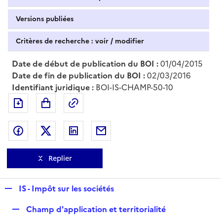
Versions publiées
Critères de recherche : voir / modifier
Date de début de publication du BOI :
01/04/2015
Date de fin de publication du BOI :
02/03/2016
Identifiant juridique :
BOI-IS-CHAMP-50-10
Exporter le document au format pdf
Permalien : adresse web de ce doc
Partager sur Facebook
Partager sur Twitter
Partager sur LinkedIn
Partager par messagerie
Replier
R
IS - Impôt sur les sociétés
e
R
Champ d'application et territorialité
p
e