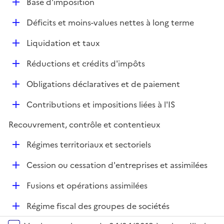
D
Base d'imposition
p
é
l
D
Déficits et moins-values nettes à long terme
p
i
é
l
e
D
Liquidation et taux
p
i
r
é
l
e
D
Réductions et crédits d'impôts
p
i
r
é
l
e
D
Obligations déclaratives et de paiement
p
i
r
é
l
e
D
Contributions et impositions liées à l'IS
p
i
r
é
l
e
Recouvrement, contrôle et contentieux
p
i
r
l
e
D
Régimes territoriaux et sectoriels
i
r
é
e
D
Cession ou cessation d'entreprises et assimilées
p
r
é
l
D
Fusions et opérations assimilées
p
i
é
l
e
D
Régime fiscal des groupes de sociétés
p
i
r
é
l