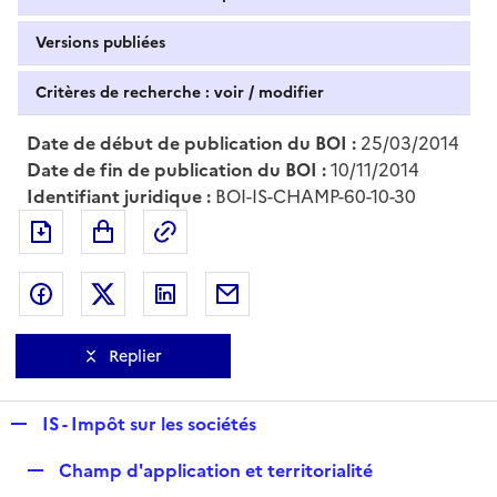
Versions publiées
Critères de recherche : voir / modifier
Date de début de publication du BOI :
25/03/2014
Date de fin de publication du BOI :
10/11/2014
Identifiant juridique :
BOI-IS-CHAMP-60-10-30
Exporter le document au format pdf
Permalien : adresse web de ce doc
Partager sur Facebook
Partager sur Twitter
Partager sur LinkedIn
Partager par messagerie
Replier
R
IS - Impôt sur les sociétés
e
R
Champ d'application et territorialité
p
e