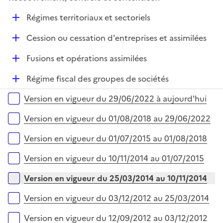
p
i
r
l
e
D
Régimes territoriaux et sectoriels
i
r
é
e
D
Cession ou cessation d'entreprises et assimilées
p
r
é
l
D
Fusions et opérations assimilées
p
i
é
l
e
D
Régime fiscal des groupes de sociétés
p
i
r
é
l
e
Versions sur la période
Version en vigueur du 29/06/2022 à aujourd'hui
p
i
r
l
e
Version en vigueur du 01/08/2018 au 29/06/2022
i
r
e
Version en vigueur du 01/07/2015 au 01/08/2018
r
Version en vigueur du 10/11/2014 au 01/07/2015
Version en vigueur du 25/03/2014 au 10/11/2014
Version en vigueur du 03/12/2012 au 25/03/2014
Version en vigueur du 12/09/2012 au 03/12/2012