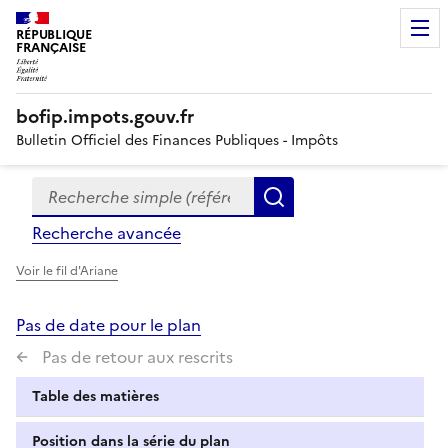
RÉPUBLIQUE
FRANÇAISE
bofip.impots.gouv.fr
Bulletin Officiel des Finances Publiques - Impôts
Recherche simple (références, mots clés, partie du titre
Formulaire
Rechercher
de
Recherche avancée
recherche
Voir le fil d'Ariane
Pas de date pour le plan
Pas de retour aux rescrits
Table des matières
Position dans la série du plan