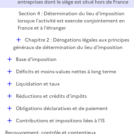
entreprises dont le siège est situé hors de France
Section 4 : Détermination du lieu d'imposition
lorsque l'activité est exercée conjointement en
France et à l'étranger
D
Chapitre 2 : Dérogations légales aux principes
é
généraux de détermination du lieu d'imposition
p
D
Base d'imposition
l
é
i
D
Déficits et moins-values nettes à long terme
p
e
é
l
r
D
Liquidation et taux
p
i
é
l
e
D
Réductions et crédits d'impôts
p
i
r
é
l
e
D
Obligations déclaratives et de paiement
p
i
r
é
l
e
D
Contributions et impositions liées à l'IS
p
i
r
é
l
e
Recouvrement, contrôle et contentieux