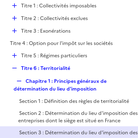
l
D
Titre 1 : Collectivités imposables
p
i
é
l
e
D
Titre 2 : Collectivités exclues
p
i
r
é
l
e
D
Titre 3 : Exonérations
p
i
r
é
l
e
Titre 4 : Option pour l'impôt sur les sociétés
p
i
r
l
e
D
Titre 5 : Régimes particuliers
i
r
é
e
R
Titre 6 : Territorialité
p
r
e
l
R
Chapitre 1 : Principes généraux de
p
i
e
détermination du lieu d'imposition
l
e
p
i
r
Section 1 : Définition des règles de territorialité
l
e
i
r
Section 2 : Détermination du lieu d'imposition des
e
entreprises dont le siège est situé en France
r
Section 3 : Détermination du lieu d'imposition des