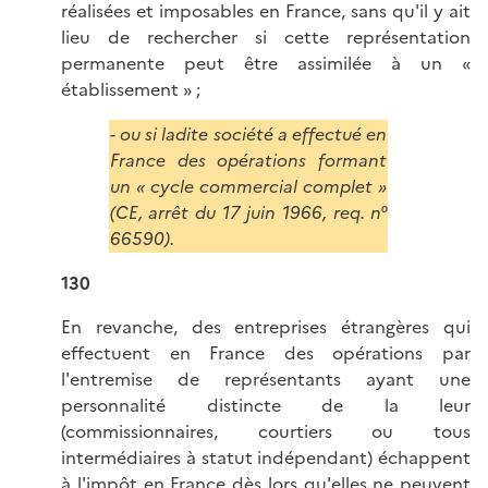
réalisées et imposables en France, sans qu'il y ait
lieu de rechercher si cette représentation
permanente peut être assimilée à un «
établissement » ;
- ou si ladite société a effectué en
France des opérations formant
un « cycle commercial complet »
(CE, arrêt du 17 juin 1966, req. n°
66590).
130
En revanche, des entreprises étrangères qui
effectuent en France des opérations par
l'entremise de représentants ayant une
personnalité distincte de la leur
(commissionnaires, courtiers ou tous
intermédiaires à statut indépendant) échappent
à l'impôt en France dès lors qu'elles ne peuvent