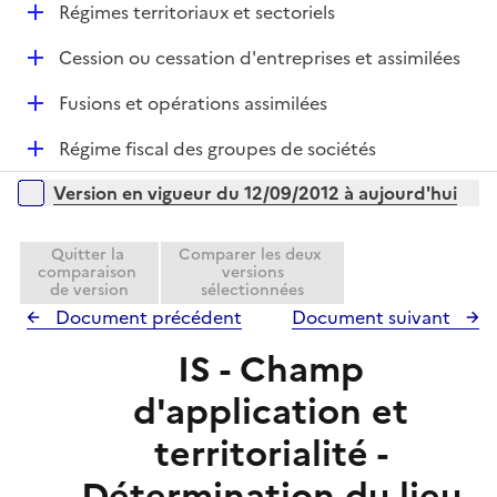
l
e
D
Régimes territoriaux et sectoriels
i
r
é
e
D
Cession ou cessation d'entreprises et assimilées
p
r
é
l
D
Fusions et opérations assimilées
p
i
é
l
e
D
Régime fiscal des groupes de sociétés
p
i
r
é
l
e
Versions sur la période
Version en vigueur du 12/09/2012 à aujourd'hui
p
i
r
l
e
i
Quitter la
Comparer les deux
r
comparaison
versions
e
de version
sélectionnées
r
Document précédent
Document suivant
IS - Champ
d'application et
territorialité -
Détermination du lieu