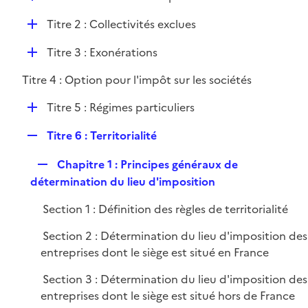
i
é
l
e
D
Titre 2 : Collectivités exclues
p
i
r
é
l
e
D
Titre 3 : Exonérations
p
i
r
é
l
e
Titre 4 : Option pour l'impôt sur les sociétés
p
i
r
l
e
D
Titre 5 : Régimes particuliers
i
r
é
e
R
Titre 6 : Territorialité
p
r
e
l
R
Chapitre 1 : Principes généraux de
p
i
e
détermination du lieu d'imposition
l
e
p
i
r
Section 1 : Définition des règles de territorialité
l
e
i
r
Section 2 : Détermination du lieu d'imposition des
e
entreprises dont le siège est situé en France
r
Section 3 : Détermination du lieu d'imposition des
entreprises dont le siège est situé hors de France