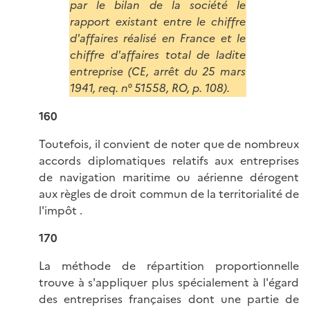
par le bilan de la société le
rapport existant entre le chiffre
d'affaires réalisé en France et le
chiffre d'affaires total de ladite
entreprise (CE, arrêt du 25 mars
1941, req. n° 51558, RO, p. 108).
160
Toutefois, il convient de noter que de nombreux
accords diplomatiques relatifs aux entreprises
de navigation maritime ou aérienne dérogent
aux règles de droit commun de la territorialité de
l'impôt .
170
La méthode de répartition proportionnelle
trouve à s'appliquer plus spécialement à l'égard
des entreprises françaises dont une partie de