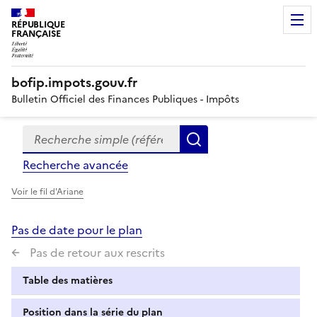
RÉPUBLIQUE
FRANÇAISE
bofip.impots.gouv.fr
Bulletin Officiel des Finances Publiques - Impôts
Recherche simple (références, mots clés, partie du titre
Formulaire
Rechercher
de
Recherche avancée
recherche
Voir le fil d'Ariane
Pas de date pour le plan
Pas de retour aux rescrits
Table des matières
Position dans la série du plan