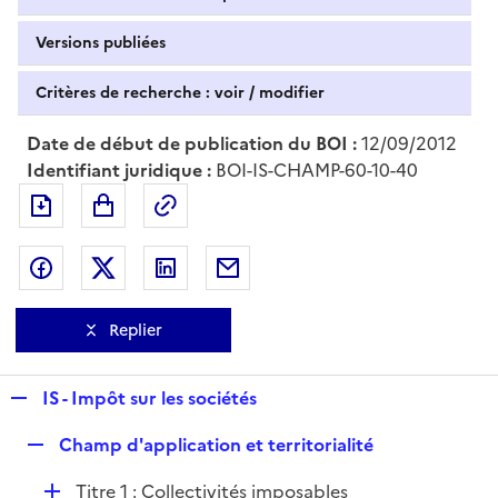
Versions publiées
Critères de recherche : voir / modifier
Date de début de publication du BOI :
12/09/2012
Identifiant juridique :
BOI-IS-CHAMP-60-10-40
Exporter le document au format pdf
Permalien : adresse web de ce doc
Partager sur Facebook
Partager sur Twitter
Partager sur LinkedIn
Partager par messagerie
Replier
R
IS - Impôt sur les sociétés
e
R
Champ d'application et territorialité
p
e
l
D
Titre 1 : Collectivités imposables
p