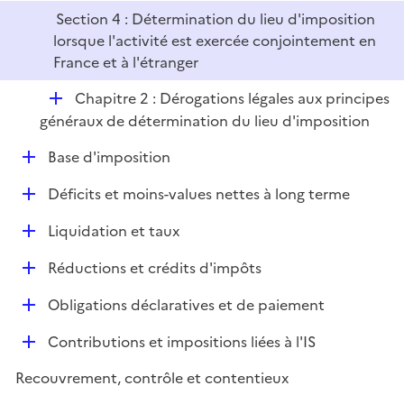
Section 4 : Détermination du lieu d'imposition
lorsque l'activité est exercée conjointement en
France et à l'étranger
D
Chapitre 2 : Dérogations légales aux principes
é
généraux de détermination du lieu d'imposition
p
D
Base d'imposition
l
é
i
D
Déficits et moins-values nettes à long terme
p
e
é
l
r
D
Liquidation et taux
p
i
é
l
e
D
Réductions et crédits d'impôts
p
i
r
é
l
e
D
Obligations déclaratives et de paiement
p
i
r
é
l
e
D
Contributions et impositions liées à l'IS
p
i
r
é
l
e
Recouvrement, contrôle et contentieux
p
i
r