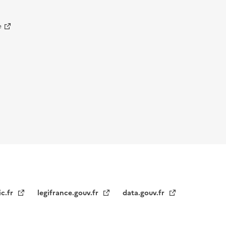
e
ic.fr
legifrance.gouv.fr
data.gouv.fr