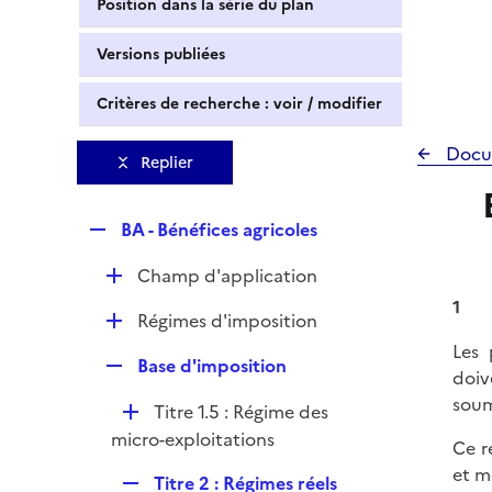
Position dans la série du plan
Versions publiées
Critères de recherche : voir / modifier
Docu
Replier
R
BA - Bénéfices agricoles
e
D
Champ d'application
p
é
l
1
D
Régimes d'imposition
p
i
é
Les 
l
e
R
Base d'imposition
p
doiv
i
r
e
l
soum
e
D
Titre 1.5 : Régime des
p
i
r
é
micro-exploitations
l
Ce r
e
p
i
et m
r
R
Titre 2 : Régimes réels
l