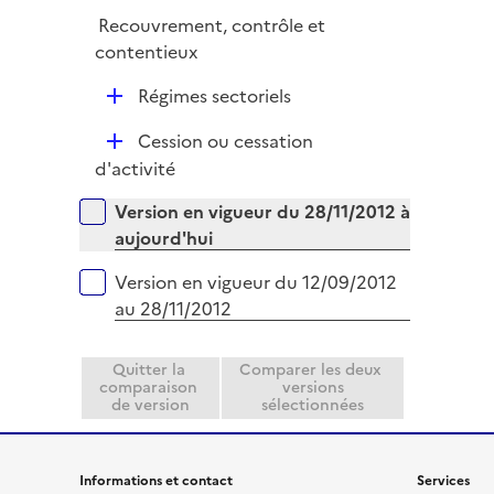
é
i
r
Recouvrement, contrôle et
p
e
contentieux
l
r
i
D
Régimes sectoriels
e
é
r
D
Cession ou cessation
p
é
d'activité
l
p
i
Versions sur la période
Version en vigueur du 28/11/2012 à
l
e
aujourd'hui
i
r
e
Version en vigueur du 12/09/2012
r
au 28/11/2012
Quitter la
Comparer les deux
comparaison
versions
de version
sélectionnées
Informations et contact
Services