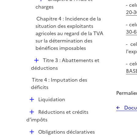
r
- ce
é
charges
20-3
p
Chapitre 4 : Incidence de la
l
- ce
situation des exploitants
i
30-6
agricoles au regard de la TVA
e
sur la détermination des
r
- ce
bénéfices imposables
l'ex
D
Titre 3 : Abattements et
- ce
é
déductions
BASE
p
Titre 4 : Imputation des
l
déficits
i
Permalie
e
D
Liquidation
r
é
Docu
D
Réductions et crédits
p
é
d'impôts
l
p
i
D
Obligations déclaratives
l
e