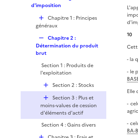
e
e
d'imposition
i
L'ap
r
p
e
impo
D
Chapitre 1 : Principes
l
r
d'im
é
généraux
i
p
e
10
R
Chapitre 2 :
l
r
e
Détermination du produit
Cett
i
p
brut
e
- la 
l
r
Section 1 : Produits de
i
- le
l'exploitation
e
BASE
r
D
Section 2 : Stocks
Elle
é
D
Section 3 : Plus et
p
- ce
é
moins-values de cession
l
agri
p
d'éléments d'actif
i
l
e
- ce
Section 4 : Gains divers
i
r
BA-B
e
D
Chapitre 3 : Frais et