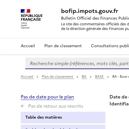
bofip.impots.gouv.fr
RÉPUBLIQUE
Bulletin Officiel des Finances Publ
FRANÇAISE
Le site des commentaires officiels des d
de la direction générale des Finances p
Accueil
Plan de classement
Consultations publi
Recherche simple (références, mots clés, partie 
Formulaire
de
recherche
Accueil
Plan de classement
BA
BASE
BA - Base
Pas de date pour le plan
Date de 
Identifia
Pas de retour aux rescrits
Table des matières