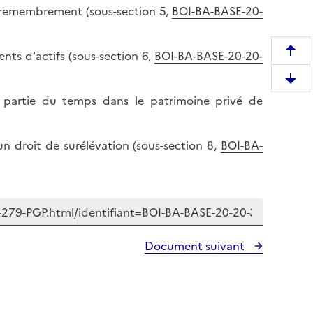
de remembrement (sous-section 5,
BOI-BA-BASE-20-
ents d'actifs (sous-section 6,
BOI-BA-BASE-20-20-
R
e
D
m
ne partie du temps dans le patrimoine privé de
e
o
s
n
c
t
'un droit de surélévation (sous-section 8,
BOI-BA-
e
e
n
r
d
e
r
n
e
h
e
a
Document suivant
n
u
b
t
a
d
s
e