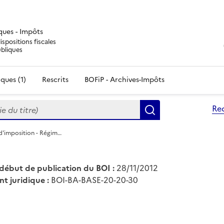
iques - Impôts
ispositions fiscales
ubliques
ques (1)
Rescrits
BOFiP - Archives-Impôts
du titre)
Re
Rechercher
 d'imposition - Régim…
début de publication du BOI :
28/11/2012
nt juridique :
BOI-BA-BASE-20-20-30