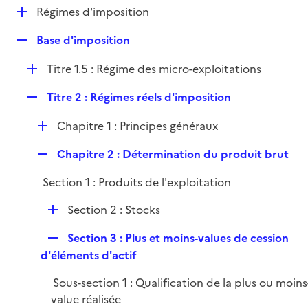
l
D
Régimes d'imposition
p
i
é
l
e
R
Base d'imposition
p
i
r
e
l
e
D
Titre 1.5 : Régime des micro-exploitations
p
i
r
é
l
e
R
Titre 2 : Régimes réels d'imposition
p
i
r
e
l
e
D
Chapitre 1 : Principes généraux
p
i
r
é
l
e
R
Chapitre 2 : Détermination du produit brut
p
i
r
e
l
e
Section 1 : Produits de l'exploitation
p
i
r
l
e
D
Section 2 : Stocks
i
r
é
e
R
Section 3 : Plus et moins-values de cession
p
r
e
d'éléments d'actif
l
p
i
Sous-section 1 : Qualification de la plus ou moins
l
e
value réalisée
i