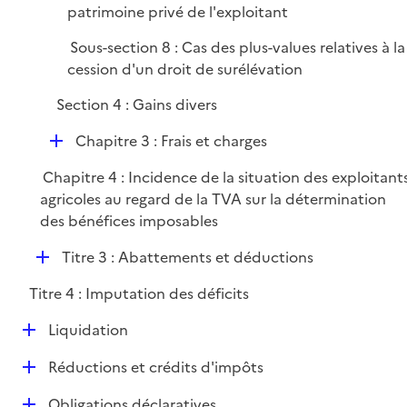
patrimoine privé de l'exploitant
Sous-section 8 : Cas des plus-values relatives à la
cession d'un droit de surélévation
Section 4 : Gains divers
D
Chapitre 3 : Frais et charges
é
Chapitre 4 : Incidence de la situation des exploitant
p
agricoles au regard de la TVA sur la détermination
l
des bénéfices imposables
i
e
D
Titre 3 : Abattements et déductions
r
é
Titre 4 : Imputation des déficits
p
l
D
Liquidation
i
é
e
D
Réductions et crédits d'impôts
p
r
é
l
D
Obligations déclaratives