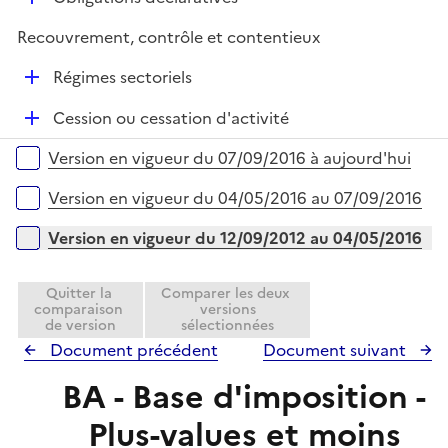
p
i
é
l
e
Recouvrement, contrôle et contentieux
p
i
r
l
e
D
Régimes sectoriels
i
r
é
e
D
Cession ou cessation d'activité
p
r
é
l
Versions sur la période
Version en vigueur du 07/09/2016 à aujourd'hui
p
i
l
e
Version en vigueur du 04/05/2016 au 07/09/2016
i
r
e
Version en vigueur du 12/09/2012 au 04/05/2016
r
Quitter la
Comparer les deux
comparaison
versions
de version
sélectionnées
Document précédent
Document suivant
BA - Base d'imposition -
Plus-values et moins