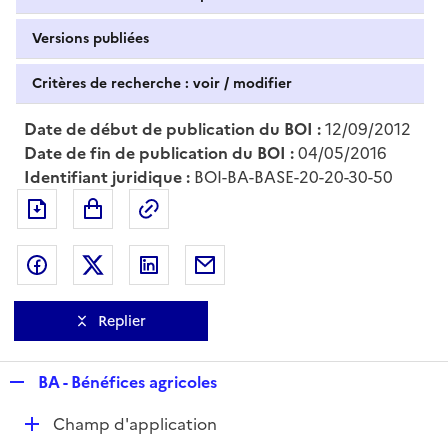
Versions publiées
Critères de recherche : voir / modifier
Date de début de publication du BOI :
12/09/2012
Date de fin de publication du BOI :
04/05/2016
Identifiant juridique :
BOI-BA-BASE-20-20-30-50
Exporter le document au format pdf
Permalien : adresse web de ce doc
Partager sur Facebook
Partager sur Twitter
Partager sur LinkedIn
Partager par messagerie
Replier
R
BA - Bénéfices agricoles
e
D
Champ d'application
p
é