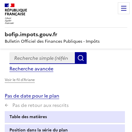
RÉPUBLIQUE
FRANÇAISE
bofip.impots.gouv.fr
Bulletin Officiel des Finances Publiques - Impôts
Recherche simple (références, mots clés, partie du titre
Formulaire
Rechercher
de
Recherche avancée
recherche
Voir le fil d'Ariane
Pas de date pour le plan
Pas de retour aux rescrits
Table des matières
Position dans la série du plan