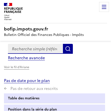
RÉPUBLIQUE
FRANÇAISE
bofip.impots.gouv.fr
Bulletin Officiel des Finances Publiques - Impôts
Recherche simple (références, mots clés, partie du titre
Formulaire
Rechercher
de
Recherche avancée
recherche
Voir le fil d'Ariane
Pas de date pour le plan
Pas de retour aux rescrits
Table des matières
Position dans la série du plan