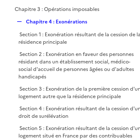
e
Chapitre 3 : Opérations imposables
r
R
Chapitre 4 : Exonérations
e
Section 1 : Exonération résultant de la cession de l
p
résidence principale
l
i
Section 2 : Exonération en faveur des personnes
e
résidant dans un établissement social, médico-
r
social d'accueil de personnes âgées ou d'adultes
handicapés
Section 3 : Exonération de la première cession d'u
logement autre que la résidence principale
Section 4 : Exonération résultant de la cession d'u
droit de surélévation
Section 5 : Exonération résultant de la cession d'u
logement situé en France par des contribuables