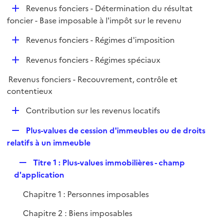
i
D
Revenus fonciers - Détermination du résultat
p
e
é
foncier - Base imposable à l'impôt sur le revenu
l
r
p
i
D
Revenus fonciers - Régimes d'imposition
l
e
é
i
r
D
Revenus fonciers - Régimes spéciaux
p
e
é
l
r
Revenus fonciers - Recouvrement, contrôle et
p
i
contentieux
l
e
i
r
D
Contribution sur les revenus locatifs
e
é
r
R
Plus-values de cession d'immeubles ou de droits
p
e
relatifs à un immeuble
l
p
i
R
Titre 1 : Plus-values immobilières - champ
l
e
e
d'application
i
r
p
e
Chapitre 1 : Personnes imposables
l
r
i
Chapitre 2 : Biens imposables