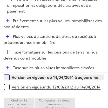
l
é
d'imposition et obligations déclaratives et de
i
p
paiement
e
l
r
D
Prélèvement sur les plus-values immobilières des
i
é
non-résidents
e
p
r
D
Plus-values de cessions de titres de sociétés à
l
é
prépondérance immobilière
i
p
e
D
Taxe forfaitaire sur les cessions de terrains nus
l
r
é
devenus constructibles
i
p
e
D
Taxe sur les plus-values immobilières élevées
l
r
é
i
Versions sur la période
Version en vigueur du 14/04/2014 à aujourd'hui
p
e
l
r
Version en vigueur du 12/09/2012 au 14/04/2014
i
e
Quitter la
Comparer les deux
r
comparaison
versions