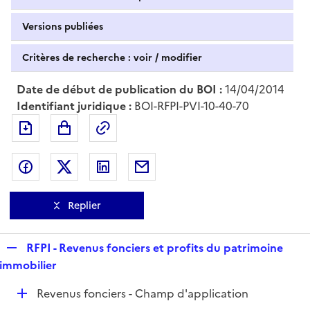
Versions publiées
Critères de recherche : voir / modifier
Date de début de publication du BOI :
14/04/2014
Identifiant juridique :
BOI-RFPI-PVI-10-40-70
Exporter le document au format pdf
Permalien : adresse web de ce doc
Partager sur Facebook
Partager sur Twitter
Partager sur LinkedIn
Partager par messagerie
Replier
R
RFPI - Revenus fonciers et profits du patrimoine
e
immobilier
p
D
Revenus fonciers - Champ d'application
l
é