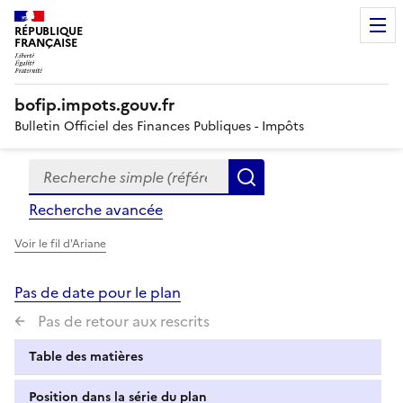
RÉPUBLIQUE
FRANÇAISE
bofip.impots.gouv.fr
Bulletin Officiel des Finances Publiques - Impôts
Recherche simple (références, mots clés, partie du titre
Formulaire
Rechercher
de
Recherche avancée
recherche
Voir le fil d'Ariane
Pas de date pour le plan
Pas de retour aux rescrits
Table des matières
Position dans la série du plan