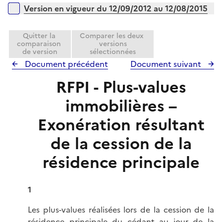
r
Version en vigueur du 12/09/2012 au 12/08/2015
Quitter la
Comparer les deux
comparaison
versions
de version
sélectionnées
Document précédent
Document suivant
RFPI - Plus-values
immobilières –
Exonération résultant
de la cession de la
résidence principale
1
Les plus-values réalisées lors de la cession de la
résidence principale du cédant au jour de la