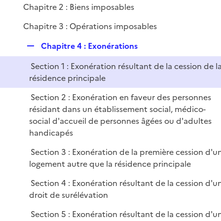
i
Chapitre 2 : Biens imposables
e
Chapitre 3 : Opérations imposables
r
R
Chapitre 4 : Exonérations
e
Section 1 : Exonération résultant de la cession de l
p
résidence principale
l
i
Section 2 : Exonération en faveur des personnes
e
résidant dans un établissement social, médico-
r
social d'accueil de personnes âgées ou d'adultes
handicapés
Section 3 : Exonération de la première cession d'u
logement autre que la résidence principale
Section 4 : Exonération résultant de la cession d'u
droit de surélévation
Section 5 : Exonération résultant de la cession d'u