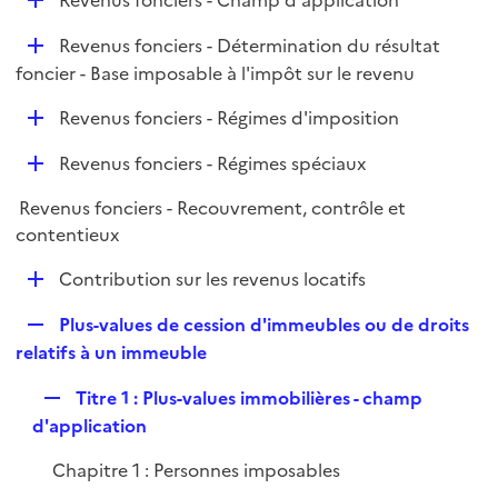
Revenus fonciers - Champ d'application
l
é
i
D
Revenus fonciers - Détermination du résultat
p
e
é
foncier - Base imposable à l'impôt sur le revenu
l
r
p
i
D
Revenus fonciers - Régimes d'imposition
l
e
é
i
r
D
Revenus fonciers - Régimes spéciaux
p
e
é
l
r
Revenus fonciers - Recouvrement, contrôle et
p
i
contentieux
l
e
i
r
D
Contribution sur les revenus locatifs
e
é
r
R
Plus-values de cession d'immeubles ou de droits
p
e
relatifs à un immeuble
l
p
i
R
Titre 1 : Plus-values immobilières - champ
l
e
e
d'application
i
r
p
e
Chapitre 1 : Personnes imposables
l
r