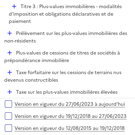
p
D
Titre 3 : Plus-values immobilières - modalités
l
é
d'imposition et obligations déclaratives et de
i
p
paiement
e
l
r
D
Prélèvement sur les plus-values immobilières des
i
é
non-résidents
e
p
r
D
Plus-values de cessions de titres de sociétés à
l
é
prépondérance immobilière
i
p
e
D
Taxe forfaitaire sur les cessions de terrains nus
l
r
é
devenus constructibles
i
p
e
D
Taxe sur les plus-values immobilières élevées
l
r
é
i
Versions sur la période
Version en vigueur du 27/06/2023 à aujourd'hui
p
e
l
r
Version en vigueur du 19/12/2018 au 27/06/2023
i
e
Version en vigueur du 12/08/2015 au 19/12/2018