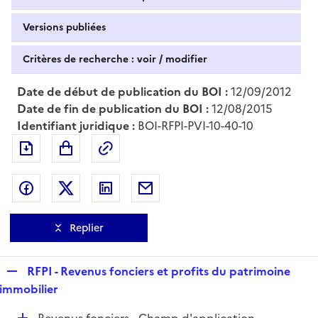
Versions publiées
Critères de recherche : voir / modifier
Date de début de publication du BOI :
12/09/2012
Date de fin de publication du BOI :
12/08/2015
Identifiant juridique :
BOI-RFPI-PVI-10-40-10
Exporter le document au format pdf
Permalien : adresse web de ce doc
Partager sur Facebook
Partager sur Twitter
Partager sur LinkedIn
Partager par messagerie
Replier
R
RFPI - Revenus fonciers et profits du patrimoine
e
immobilier
p
D