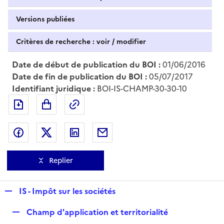
Versions publiées
Critères de recherche : voir / modifier
Date de début de publication du BOI :
01/06/2016
Date de fin de publication du BOI :
05/07/2017
Identifiant juridique :
BOI-IS-CHAMP-30-30-10
Exporter le document au format pdf
Permalien : adresse web de ce doc
Partager sur Facebook
Partager sur Twitter
Partager sur LinkedIn
Partager par messagerie
Replier
R
IS - Impôt sur les sociétés
e
R
Champ d'application et territorialité
p
e