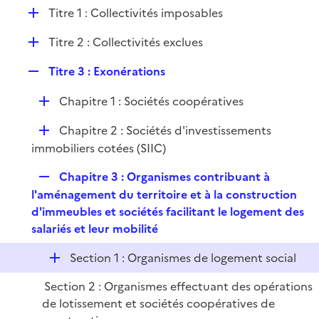
l
D
Titre 1 : Collectivités imposables
p
i
é
l
e
D
Titre 2 : Collectivités exclues
p
i
r
é
l
e
R
Titre 3 : Exonérations
p
i
r
e
l
e
D
Chapitre 1 : Sociétés coopératives
p
i
r
é
l
e
D
Chapitre 2 : Sociétés d'investissements
p
i
r
é
immobiliers cotées (SIIC)
l
e
p
i
r
R
Chapitre 3 : Organismes contribuant à
l
e
e
l'aménagement du territoire et à la construction
i
r
p
d'immeubles et sociétés facilitant le logement des
e
l
salariés et leur mobilité
r
i
D
Section 1 : Organismes de logement social
e
é
r
Section 2 : Organismes effectuant des opérations
p
de lotissement et sociétés coopératives de
l