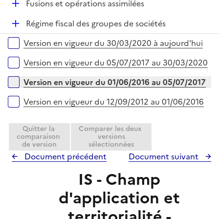
D
Fusions et opérations assimilées
p
i
é
l
e
D
Régime fiscal des groupes de sociétés
p
i
r
é
l
e
Versions sur la période
Version en vigueur du 30/03/2020 à aujourd'hui
p
i
r
l
e
Version en vigueur du 05/07/2017 au 30/03/2020
i
r
e
Version en vigueur du 01/06/2016 au 05/07/2017
r
Version en vigueur du 12/09/2012 au 01/06/2016
Quitter la
Comparer les deux
comparaison
versions
de version
sélectionnées
Document précédent
Document suivant
IS - Champ
d'application et
territorialité -