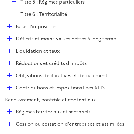
D
Titre 5 : Régimes particuliers
r
é
D
Titre 6 : Territorialité
p
é
l
D
Base d'imposition
p
i
é
l
e
D
Déficits et moins-values nettes à long terme
p
i
r
é
l
e
D
Liquidation et taux
p
i
r
é
l
e
D
Réductions et crédits d'impôts
p
i
r
é
l
e
D
Obligations déclaratives et de paiement
p
i
r
é
l
e
D
Contributions et impositions liées à l'IS
p
i
r
é
l
e
Recouvrement, contrôle et contentieux
p
i
r
l
e
D
Régimes territoriaux et sectoriels
i
r
é
e
D
Cession ou cessation d'entreprises et assimilées
p
r
é
l