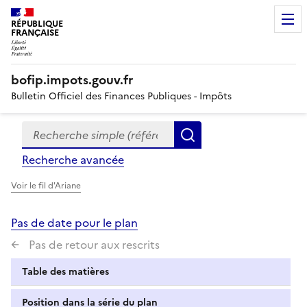
RÉPUBLIQUE
FRANÇAISE
bofip.impots.gouv.fr
Bulletin Officiel des Finances Publiques - Impôts
Recherche simple (références, mots clés, partie du titre
Formulaire
Rechercher
de
Recherche avancée
recherche
Voir le fil d'Ariane
Pas de date pour le plan
Pas de retour aux rescrits
Table des matières
Position dans la série du plan