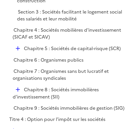
construction
i
e
Section 3 : Sociétés facilitant le logement social
r
des salariés et leur mobilité
Chapitre 4 : Sociétés mobilières d'investissement
(SICAF et SICAV)
D
Chapitre 5 : Sociétés de capital-risque (SCR)
é
Chapitre 6 : Organismes publics
p
l
Chapitre 7 : Organismes sans but lucratif et
i
organisations syndicales
e
D
r
Chapitre 8 : Sociétés immobilières
é
d'investissement (SII)
p
Chapitre 9 : Sociétés immobilières de gestion (SIG)
l
i
Titre 4 : Option pour l'impôt sur les sociétés
e