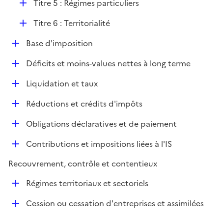
D
Titre 5 : Régimes particuliers
r
é
D
Titre 6 : Territorialité
p
é
l
D
Base d'imposition
p
i
é
l
e
D
Déficits et moins-values nettes à long terme
p
i
r
é
l
e
D
Liquidation et taux
p
i
r
é
l
e
D
Réductions et crédits d'impôts
p
i
r
é
l
e
D
Obligations déclaratives et de paiement
p
i
r
é
l
e
D
Contributions et impositions liées à l'IS
p
i
r
é
l
e
Recouvrement, contrôle et contentieux
p
i
r
l
e
D
Régimes territoriaux et sectoriels
i
r
é
e
D
Cession ou cessation d'entreprises et assimilées
p
r
é
l