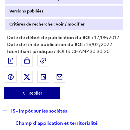
Versions publiées
Critères de recherche : voir / modifier
Date de début de publication du BOI :
12/09/2012
Date de fin de publication du BOI :
16/02/2022
Identifiant juridique :
BOI-IS-CHAMP-30-30-20
Exporter le document au format pdf
Permalien : adresse web de ce doc
Partager sur Facebook
Partager sur Twitter
Partager sur LinkedIn
Partager par messagerie
Replier
R
IS - Impôt sur les sociétés
e
R
Champ d'application et territorialité
p
e