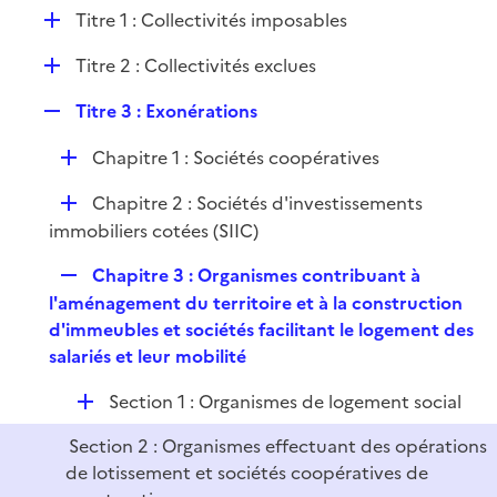
l
D
Titre 1 : Collectivités imposables
p
i
é
l
e
D
Titre 2 : Collectivités exclues
p
i
r
é
l
e
R
Titre 3 : Exonérations
p
i
r
e
l
e
D
Chapitre 1 : Sociétés coopératives
p
i
r
é
l
e
D
Chapitre 2 : Sociétés d'investissements
p
i
r
é
immobiliers cotées (SIIC)
l
e
p
i
r
R
Chapitre 3 : Organismes contribuant à
l
e
e
l'aménagement du territoire et à la construction
i
r
p
d'immeubles et sociétés facilitant le logement des
e
l
salariés et leur mobilité
r
i
D
Section 1 : Organismes de logement social
e
é
r
Section 2 : Organismes effectuant des opérations
p
de lotissement et sociétés coopératives de
l