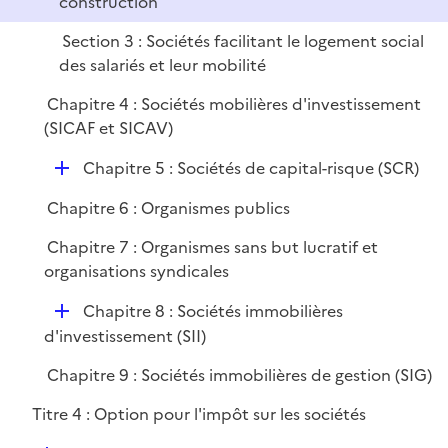
construction
i
e
Section 3 : Sociétés facilitant le logement social
r
des salariés et leur mobilité
Chapitre 4 : Sociétés mobilières d'investissement
(SICAF et SICAV)
D
Chapitre 5 : Sociétés de capital-risque (SCR)
é
Chapitre 6 : Organismes publics
p
l
Chapitre 7 : Organismes sans but lucratif et
i
organisations syndicales
e
D
r
Chapitre 8 : Sociétés immobilières
é
d'investissement (SII)
p
Chapitre 9 : Sociétés immobilières de gestion (SIG)
l
i
Titre 4 : Option pour l'impôt sur les sociétés
e