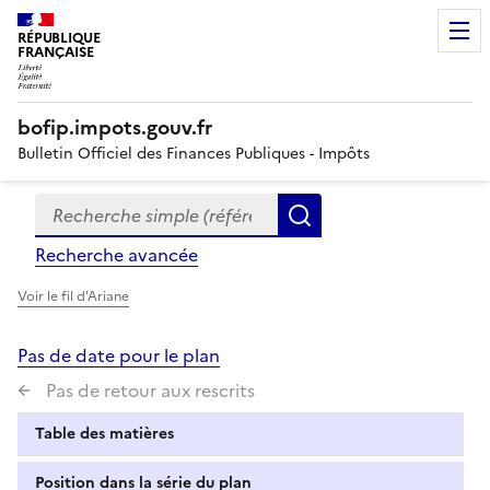
RÉPUBLIQUE
FRANÇAISE
bofip.impots.gouv.fr
Bulletin Officiel des Finances Publiques - Impôts
Recherche simple (références, mots clés, partie du titre
Formulaire
Rechercher
de
Recherche avancée
recherche
Voir le fil d'Ariane
Pas de date pour le plan
Pas de retour aux rescrits
Table des matières
Position dans la série du plan