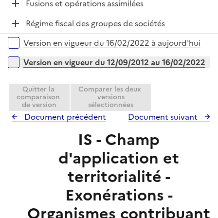
D
Fusions et opérations assimilées
p
i
é
l
e
D
Régime fiscal des groupes de sociétés
p
i
r
é
l
e
Versions sur la période
Version en vigueur du 16/02/2022 à aujourd'hui
p
i
r
l
e
Version en vigueur du 12/09/2012 au 16/02/2022
i
r
e
Quitter la
Comparer les deux
r
comparaison
versions
de version
sélectionnées
Document précédent
Document suivant
IS - Champ
d'application et
territorialité -
Exonérations -
Organismes contribuant