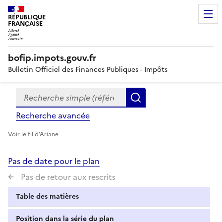
RÉPUBLIQUE
FRANÇAISE
bofip.impots.gouv.fr
Bulletin Officiel des Finances Publiques - Impôts
Recherche simple (références, mots clés, partie du titre
Formulaire
Rechercher
de
Recherche avancée
recherche
Voir le fil d'Ariane
Pas de date pour le plan
Pas de retour aux rescrits
Table des matières
Position dans la série du plan