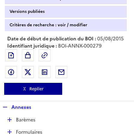
Versions publiées
Critères de recherche : voir / modifier
Date de début de publication du BOI :
05/08/2015
Identifiant juridique :
BOI-ANNX-000279
Exporter le document au format pdf
Permalien : adresse web de ce doc
Partager sur Facebook
Partager sur Twitter
Partager sur LinkedIn
Partager par messagerie
Replier
R
Annexes
e
D
Barèmes
p
é
l
D
Formulaires
p