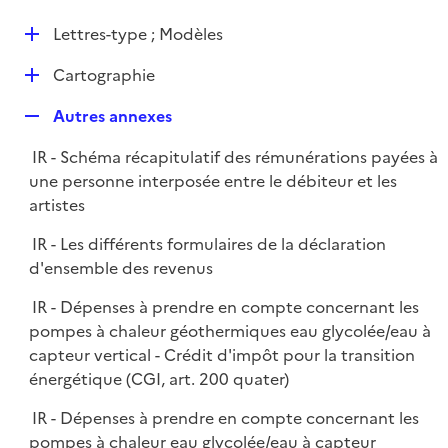
i
é
l
e
D
Lettres-type ; Modèles
p
i
r
é
l
e
D
Cartographie
p
i
r
é
l
e
R
Autres annexes
p
i
r
e
l
e
IR - Schéma récapitulatif des rémunérations payées à
p
i
r
une personne interposée entre le débiteur et les
l
e
artistes
i
r
e
IR - Les différents formulaires de la déclaration
r
d'ensemble des revenus
IR - Dépenses à prendre en compte concernant les
pompes à chaleur géothermiques eau glycolée/eau à
capteur vertical - Crédit d'impôt pour la transition
énergétique (CGI, art. 200 quater)
IR - Dépenses à prendre en compte concernant les
pompes à chaleur eau glycolée/eau à capteur