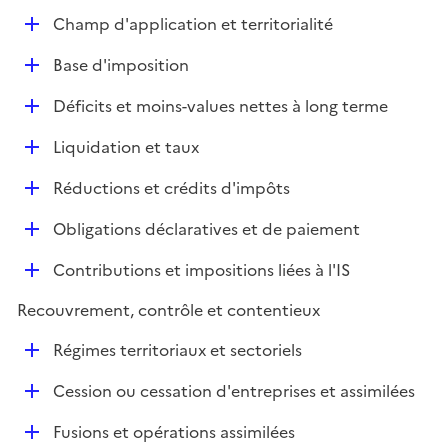
e
D
Champ d'application et territorialité
p
é
l
D
Base d'imposition
p
i
é
l
e
D
Déficits et moins-values nettes à long terme
p
i
r
é
l
e
D
Liquidation et taux
p
i
r
é
l
e
D
Réductions et crédits d'impôts
p
i
r
é
l
e
D
Obligations déclaratives et de paiement
p
i
r
é
l
e
D
Contributions et impositions liées à l'IS
p
i
r
é
l
e
Recouvrement, contrôle et contentieux
p
i
r
l
e
D
Régimes territoriaux et sectoriels
i
r
é
e
D
Cession ou cessation d'entreprises et assimilées
p
r
é
l
D
Fusions et opérations assimilées
p
i