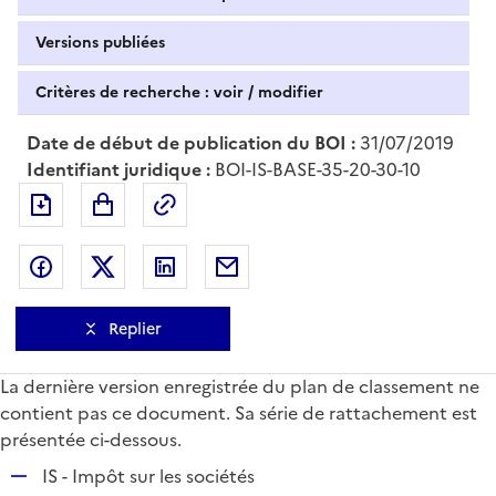
Versions publiées
Critères de recherche : voir / modifier
Date de début de publication du BOI :
31/07/2019
Identifiant juridique :
BOI-IS-BASE-35-20-30-10
Exporter le document au format pdf
Permalien : adresse web de ce doc
Partager sur Facebook
Partager sur Twitter
Partager sur LinkedIn
Partager par messagerie
Replier
La dernière version enregistrée du plan de classement ne
contient pas ce document. Sa série de rattachement est
présentée ci-dessous.
R
IS - Impôt sur les sociétés