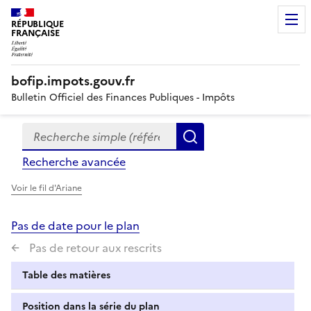
RÉPUBLIQUE
FRANÇAISE
bofip.impots.gouv.fr
Bulletin Officiel des Finances Publiques - Impôts
Recherche simple (références, mots clés, partie du titre
Formulaire
Rechercher
de
Recherche avancée
recherche
Voir le fil d'Ariane
Pas de date pour le plan
Pas de retour aux rescrits
Table des matières
Position dans la série du plan