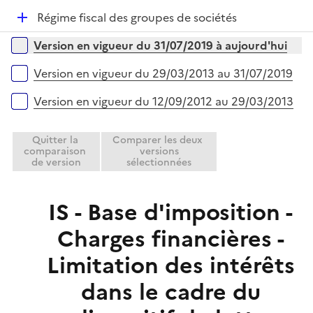
é
l
e
D
Régime fiscal des groupes de sociétés
p
i
r
é
l
e
Versions sur la période
Version en vigueur du 31/07/2019 à aujourd'hui
p
i
r
l
e
Version en vigueur du 29/03/2013 au 31/07/2019
i
r
e
Version en vigueur du 12/09/2012 au 29/03/2013
r
Quitter la
Comparer les deux
comparaison
versions
de version
sélectionnées
IS - Base d'imposition -
Charges financières -
Limitation des intérêts
dans le cadre du