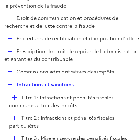
i
é
la prévention de la fraude
l
e
p
i
r
D
Droit de communication et procédures de
l
e
é
recherche et de lutte contre la fraude
i
r
p
e
D
Procédures de rectification et d'imposition d'office
l
r
é
i
D
Prescription du droit de reprise de l'administration
p
e
é
et garanties du contribuable
l
r
p
i
D
Commissions administratives des impôts
l
e
é
i
r
R
Infractions et sanctions
p
e
e
l
r
D
Titre 1 : Infractions et pénalités fiscales
p
i
é
communes a tous les impôts
l
e
p
i
r
D
Titre 2 : Infractions et pénalités fiscales
l
e
é
particulières
i
r
p
e
D
Titre 3 : Mise en œuvre des pénalités fiscales