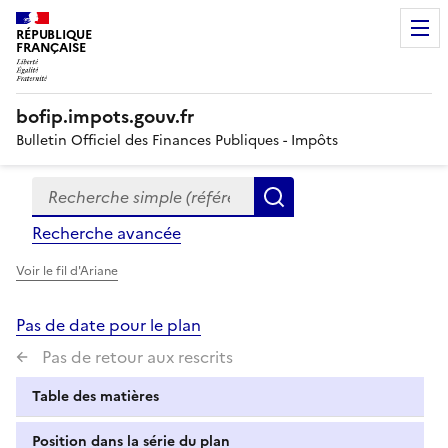
RÉPUBLIQUE
FRANÇAISE
bofip.impots.gouv.fr
Bulletin Officiel des Finances Publiques - Impôts
Recherche simple (références, mots clés, partie du titre
Formulaire
Rechercher
de
Recherche avancée
recherche
Voir le fil d'Ariane
Pas de date pour le plan
Pas de retour aux rescrits
Table des matières
Position dans la série du plan