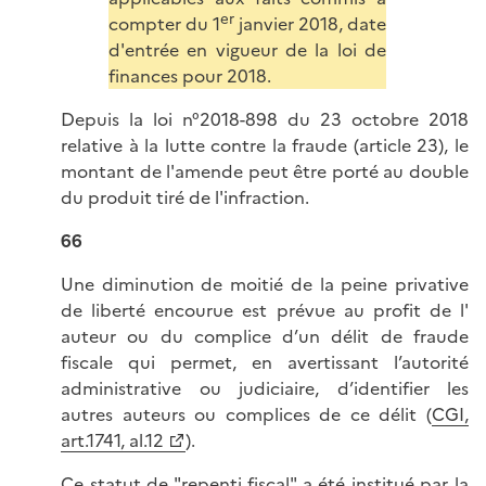
er
compter du 1
janvier 2018, date
d'entrée en vigueur de la loi de
finances pour 2018.
Depuis la loi n°2018-898 du 23 octobre 2018
relative à la lutte contre la fraude (article 23), le
montant de l'amende peut être porté au double
du produit tiré de l'infraction.
66
Une diminution de moitié de la peine privative
de liberté encourue est prévue au profit de l'
auteur ou du complice d’un délit de fraude
fiscale qui permet, en avertissant l’autorité
administrative ou judiciaire, d’identifier les
autres auteurs ou complices de ce délit (
CGI,
art.1741, al.12
).
Ce statut de "repenti fiscal" a été institué par la