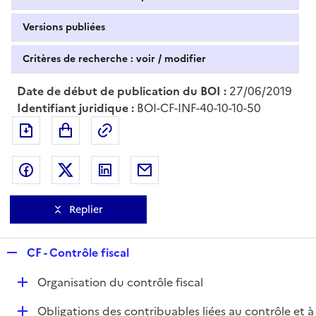
Versions publiées
Critères de recherche : voir / modifier
Date de début de publication du BOI :
27/06/2019
Identifiant juridique :
BOI-CF-INF-40-10-10-50
Exporter le document au format pdf
Permalien : adresse web de ce doc
Partager sur Facebook
Partager sur Twitter
Partager sur LinkedIn
Partager par messagerie
Replier
R
CF - Contrôle fiscal
e
D
Organisation du contrôle fiscal
p
é
l
D
Obligations des contribuables liées au contrôle et à
p