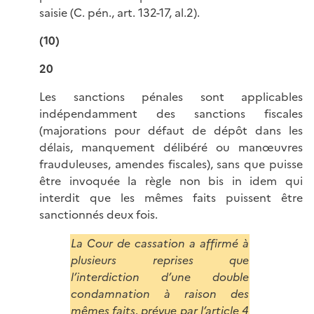
saisie (C. pén., art. 132-17, al.2).
(10)
20
Les sanctions pénales sont applicables
indépendamment des sanctions fiscales
(majorations pour défaut de dépôt dans les
délais, manquement délibéré ou manœuvres
frauduleuses, amendes fiscales), sans que puisse
être invoquée la règle non bis in idem qui
interdit que les mêmes faits puissent être
sanctionnés deux fois.
La Cour de cassation a affirmé à
plusieurs reprises que
l’interdiction d’une double
condamnation à raison des
mêmes faits, prévue par l’article 4