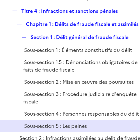
l
r
é
i
R
Titre 4 : Infractions et sanctions pénales
p
e
e
l
r
R
Chapitre 1 : Délits de fraude fiscale et assimilés
p
i
e
l
e
R
Section 1 : Délit général de fraude fiscale
p
i
r
e
l
e
Sous-section 1 : Éléments constitutifs du délit
p
i
r
l
e
Sous-section 1.5 : Dénonciations obligatoires de
i
r
faits de fraude fiscale
e
Sous-section 2 : Mise en œuvre des poursuites
r
Sous-section 3 : Procédure judiciaire d'enquête
fiscale
Sous-section 4 : Personnes responsables du délit
Sous-section 5 : Les peines
Section 2 : Infractions assimilées au délit de fraud