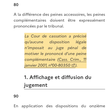
80
A la différence des peines accessoires, les peines
complémentaires doivent être expressément
prononcées par le tribunal.
La Cour de cassation a précisé
qu’aucune disposition légale
n’imposait au juge pénal de
motiver le prononcé d’une peine
complémentaire (
Cass. Crim., 11
janvier 2001, n°00-80350
).
1. Affichage et diffusion du
jugement
90
En application des dispositions du onzième