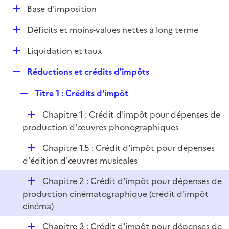
l
D
Base d'imposition
p
i
é
l
e
D
Déficits et moins-values nettes à long terme
p
i
r
é
l
e
D
Liquidation et taux
p
i
r
é
l
e
R
Réductions et crédits d'impôts
p
i
r
e
l
e
R
Titre 1 : Crédits d'impôt
p
i
r
e
l
e
D
Chapitre 1 : Crédit d'impôt pour dépenses de
p
i
r
é
production d'œuvres phonographiques
l
e
p
i
r
D
Chapitre 1.5 : Crédit d'impôt pour dépenses
l
e
é
d'édition d'œuvres musicales
i
r
p
e
D
Chapitre 2 : Crédit d'impôt pour dépenses de
l
r
é
production cinématographique (crédit d'impôt
i
p
cinéma)
e
l
r
D
Chapitre 3 : Crédit d'impôt pour dépenses de