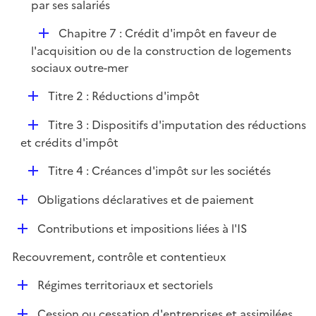
par ses salariés
D
Chapitre 7 : Crédit d'impôt en faveur de
é
l'acquisition ou de la construction de logements
p
sociaux outre-mer
l
D
Titre 2 : Réductions d'impôt
i
é
e
D
Titre 3 : Dispositifs d'imputation des réductions
p
r
é
et crédits d'impôt
l
p
i
D
Titre 4 : Créances d'impôt sur les sociétés
l
e
é
i
r
D
Obligations déclaratives et de paiement
p
e
é
l
r
D
Contributions et impositions liées à l'IS
p
i
é
l
e
Recouvrement, contrôle et contentieux
p
i
r
l
e
D
Régimes territoriaux et sectoriels
i
r
é
e
D
Cession ou cessation d'entreprises et assimilées