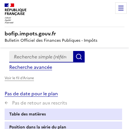
RÉPUBLIQUE
FRANÇAISE
bofip.impots.gouv.fr
Bulletin Officiel des Finances Publiques - Impôts
Recherche simple (références, mots clés, partie du titre
Formulaire
Rechercher
de
Recherche avancée
recherche
Voir le fil d'Ariane
Pas de date pour le plan
Pas de retour aux rescrits
Table des matières
Position dans la série du plan