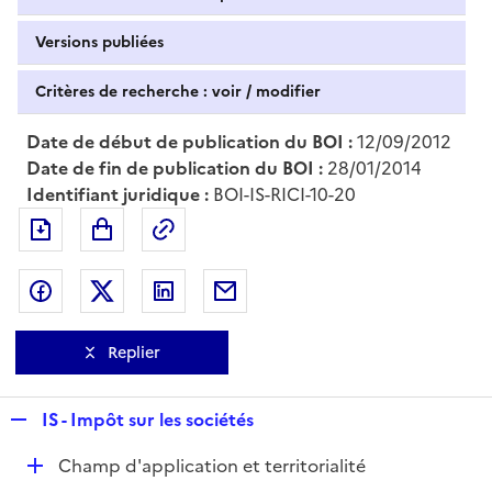
Versions publiées
Critères de recherche : voir / modifier
Date de début de publication du BOI :
12/09/2012
Date de fin de publication du BOI :
28/01/2014
Identifiant juridique :
BOI-IS-RICI-10-20
Exporter le document au format pdf
Permalien : adresse web de ce doc
Partager sur Facebook
Partager sur Twitter
Partager sur LinkedIn
Partager par messagerie
Replier
R
IS - Impôt sur les sociétés
e
D
Champ d'application et territorialité
p
é