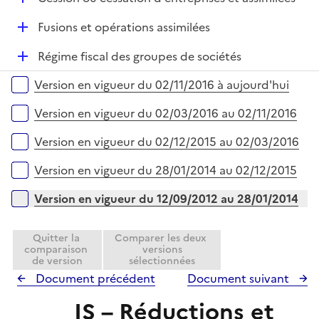
p
r
é
l
D
Fusions et opérations assimilées
p
i
é
l
e
D
Régime fiscal des groupes de sociétés
p
i
r
é
l
e
Versions sur la période
Version en vigueur du 02/11/2016 à aujourd'hui
p
i
r
l
e
Version en vigueur du 02/03/2016 au 02/11/2016
i
r
e
Version en vigueur du 02/12/2015 au 02/03/2016
r
Version en vigueur du 28/01/2014 au 02/12/2015
Version en vigueur du 12/09/2012 au 28/01/2014
Quitter la
Comparer les deux
comparaison
versions
de version
sélectionnées
Document précédent
Document suivant
IS – Réductions et