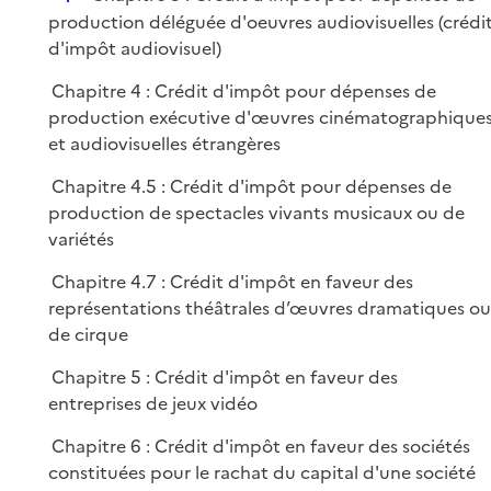
i
é
production déléguée d'oeuvres audiovisuelles (crédi
e
p
d'impôt audiovisuel)
r
l
Chapitre 4 : Crédit d'impôt pour dépenses de
i
production exécutive d'œuvres cinématographique
e
et audiovisuelles étrangères
r
Chapitre 4.5 : Crédit d'impôt pour dépenses de
production de spectacles vivants musicaux ou de
variétés
Chapitre 4.7 : Crédit d'impôt en faveur des
représentations théâtrales d’œuvres dramatiques ou
de cirque
Chapitre 5 : Crédit d'impôt en faveur des
entreprises de jeux vidéo
Chapitre 6 : Crédit d'impôt en faveur des sociétés
constituées pour le rachat du capital d'une société