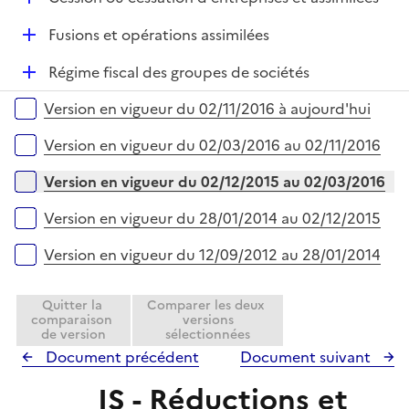
p
r
é
l
D
Fusions et opérations assimilées
p
i
é
l
e
D
Régime fiscal des groupes de sociétés
p
i
r
é
l
e
Versions sur la période
Version en vigueur du 02/11/2016 à aujourd'hui
p
i
r
l
e
Version en vigueur du 02/03/2016 au 02/11/2016
i
r
e
Version en vigueur du 02/12/2015 au 02/03/2016
r
Version en vigueur du 28/01/2014 au 02/12/2015
Version en vigueur du 12/09/2012 au 28/01/2014
Quitter la
Comparer les deux
comparaison
versions
de version
sélectionnées
Document précédent
Document suivant
IS - Réductions et