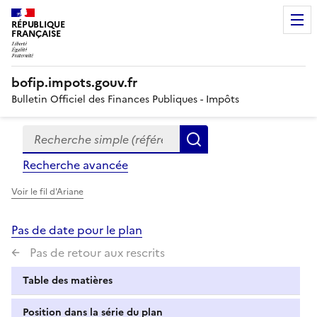
RÉPUBLIQUE
FRANÇAISE
bofip.impots.gouv.fr
Bulletin Officiel des Finances Publiques - Impôts
Recherche simple (références, mots clés, partie du titre
Formulaire
Rechercher
de
Recherche avancée
recherche
Voir le fil d'Ariane
Pas de date pour le plan
Pas de retour aux rescrits
Table des matières
Position dans la série du plan