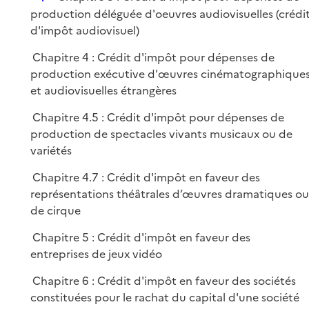
i
é
production déléguée d'oeuvres audiovisuelles (crédi
e
p
d'impôt audiovisuel)
r
l
Chapitre 4 : Crédit d'impôt pour dépenses de
i
production exécutive d'œuvres cinématographique
e
et audiovisuelles étrangères
r
Chapitre 4.5 : Crédit d'impôt pour dépenses de
production de spectacles vivants musicaux ou de
variétés
Chapitre 4.7 : Crédit d'impôt en faveur des
représentations théâtrales d’œuvres dramatiques ou
de cirque
Chapitre 5 : Crédit d'impôt en faveur des
entreprises de jeux vidéo
Chapitre 6 : Crédit d'impôt en faveur des sociétés
constituées pour le rachat du capital d'une société