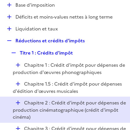
l
D
Base d'imposition
p
i
é
l
e
D
Déficits et moins-values nettes à long terme
p
i
r
é
l
e
D
Liquidation et taux
p
i
r
é
l
e
R
Réductions et crédits d'impôts
p
i
r
e
l
e
R
Titre 1 : Crédits d'impôt
p
i
r
e
l
e
D
Chapitre 1 : Crédit d'impôt pour dépenses de
p
i
r
é
production d'œuvres phonographiques
l
e
p
i
r
D
Chapitre 1.5 : Crédit d'impôt pour dépenses
l
e
é
d'édition d'œuvres musicales
i
r
p
e
D
Chapitre 2 : Crédit d'impôt pour dépenses de
l
r
é
production cinématographique (crédit d'impôt
i
p
cinéma)
e
l
r
D
Chapitre 3 : Crédit d'impôt pour dépenses de