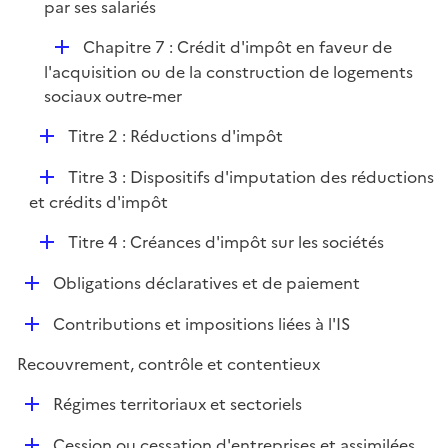
par ses salariés
D
Chapitre 7 : Crédit d'impôt en faveur de
é
l'acquisition ou de la construction de logements
p
sociaux outre-mer
l
D
Titre 2 : Réductions d'impôt
i
é
e
D
Titre 3 : Dispositifs d'imputation des réductions
p
r
é
et crédits d'impôt
l
p
i
D
Titre 4 : Créances d'impôt sur les sociétés
l
e
é
i
r
D
Obligations déclaratives et de paiement
p
e
é
l
r
D
Contributions et impositions liées à l'IS
p
i
é
l
e
Recouvrement, contrôle et contentieux
p
i
r
l
e
D
Régimes territoriaux et sectoriels
i
r
é
e
D
Cession ou cessation d'entreprises et assimilées