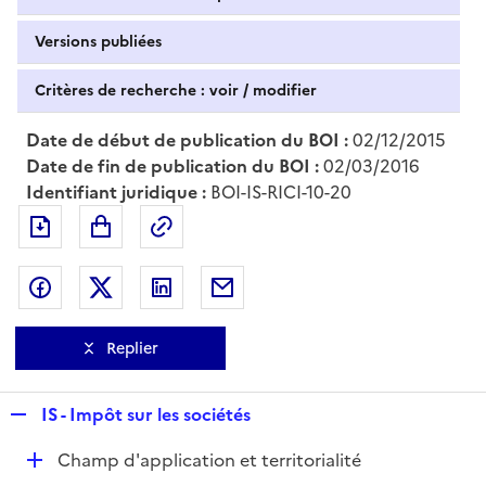
Versions publiées
Critères de recherche : voir / modifier
Date de début de publication du BOI :
02/12/2015
Date de fin de publication du BOI :
02/03/2016
Identifiant juridique :
BOI-IS-RICI-10-20
Exporter le document au format pdf
Permalien : adresse web de ce doc
Partager sur Facebook
Partager sur Twitter
Partager sur LinkedIn
Partager par messagerie
Replier
R
IS - Impôt sur les sociétés
e
D
Champ d'application et territorialité
p
é