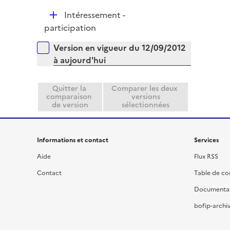
p
D
Intéressement -
l
é
participation
i
p
e
Versions sur la période
Version en vigueur du 12/09/2012
l
r
à aujourd'hui
i
e
r
Quitter la
Comparer les deux
comparaison
versions
de version
sélectionnées
Informations et contact
Services
Aide
Flux RSS
Contact
Table de c
Documenta
bofip-archiv