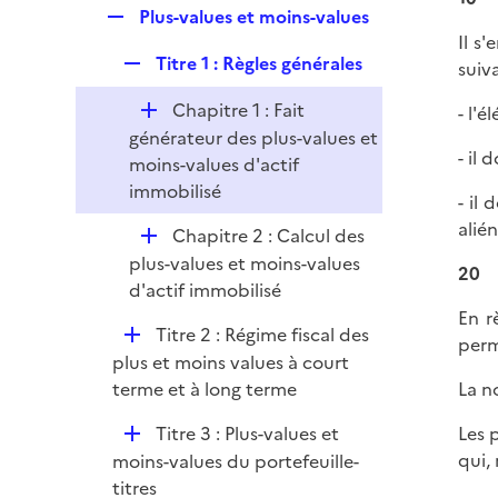
l
e
R
Plus-values et moins-values
p
i
r
e
Il s
l
e
R
Titre 1 : Règles générales
p
suiva
i
r
e
l
e
D
Chapitre 1 : Fait
- l'é
p
i
r
é
générateur des plus-values et
l
e
- il 
p
moins-values d'actif
i
r
l
immobilisé
e
- il
i
r
alié
D
Chapitre 2 : Calcul des
e
é
plus-values et moins-values
r
20
p
d'actif immobilisé
l
En r
D
Titre 2 : Régime fiscal des
i
perm
é
plus et moins values à court
e
p
terme et à long terme
La n
r
l
D
Titre 3 : Plus-values et
Les 
i
é
qui,
moins-values du portefeuille-
e
p
titres
r