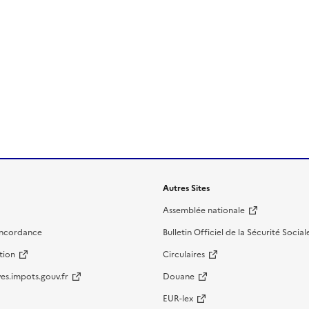
Autres Sites
Assemblée nationale
oncordance
Bulletin Officiel de la Sécurité Social
tion
Circulaires
es.impots.gouv.fr
Douane
EUR-lex