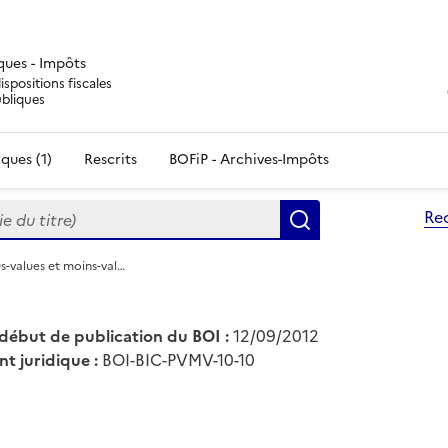
iques - Impôts
ispositions fiscales
ubliques
ques (1)
Rescrits
BOFiP - Archives-Impôts
du titre)
Re
Rechercher
us-values et moins-val…
début de publication du BOI :
12/09/2012
nt juridique :
BOI-BIC-PVMV-10-10