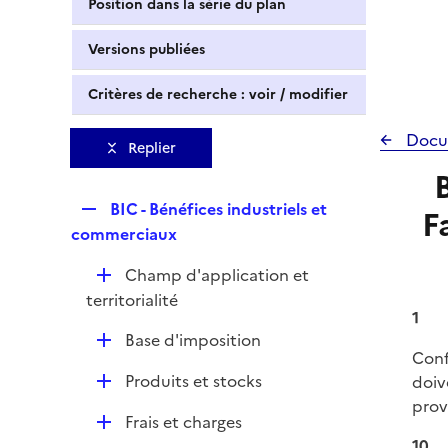
Position dans la série du plan
Versions publiées
Critères de recherche : voir / modifier
Docu
Replier
R
BIC - Bénéfices industriels et
F
e
commerciaux
p
D
Champ d'application et
l
é
territorialité
i
1
p
e
D
Base d'imposition
l
r
Conf
é
i
D
Produits et stocks
doiv
p
e
é
prov
l
r
D
Frais et charges
p
i
é
10