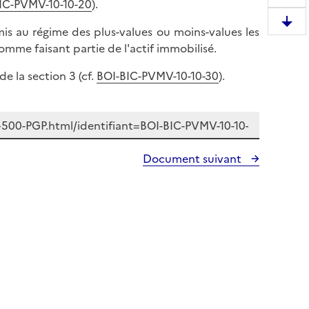
R
IC-PVMV-10-10-20
).
e
D
mis au régime des plus-values ou moins-values les
m
e
omme faisant partie de l'actif immobilisé.
o
s
n
de la section 3 (cf.
BOI-
BIC-PVMV-10-10-30
).
c
t
e
e
n
r
d
e
r
n
Document suivant
e
h
e
a
n
u
b
t
a
d
s
e
d
l
e
a
l
p