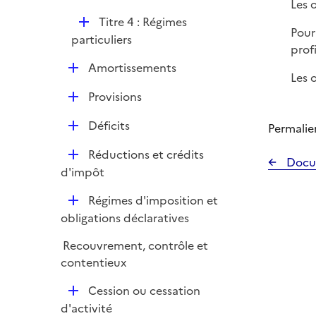
Les 
l
D
Titre 4 : Régimes
i
Pour
é
particuliers
e
prof
p
r
D
Amortissements
l
Les o
é
i
D
Provisions
p
e
é
l
r
D
Déficits
Permalie
p
i
é
l
e
D
Réductions et crédits
p
Docu
i
r
é
d'impôt
l
e
p
i
r
D
Régimes d'imposition et
l
e
é
obligations déclaratives
i
r
p
e
Recouvrement, contrôle et
l
r
contentieux
i
e
D
Cession ou cessation
r
é
d'activité