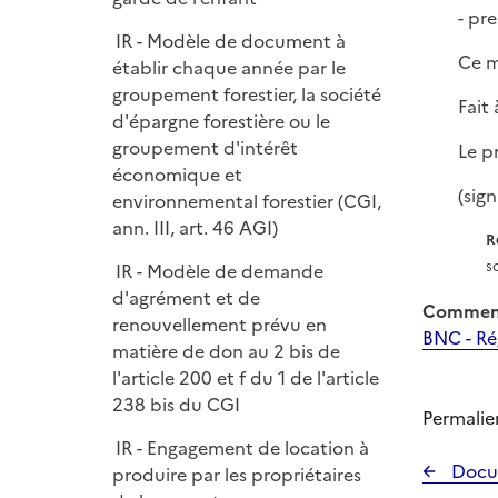
e
- pr
r
IR - Modèle de document à
Ce m
établir chaque année par le
groupement forestier, la société
Fait à
d'épargne forestière ou le
groupement d'intérêt
Le 
économique et
(s
environnemental forestier (CGI,
ann. III, art. 46 AGI)
R
s
IR - Modèle de demande
d'agrément et de
Comment
renouvellement prévu en
BNC - Rég
matière de don au 2 bis de
l'article 200 et f du 1 de l'article
238 bis du CGI
Permalie
IR - Engagement de location à
Docu
produire par les propriétaires