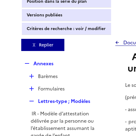
Position dans la série du plan
Versions publiées
Critères de recherche : voir / modifier
Docu
Replier
R
Annexes
u
e
D
Barèmes
p
é
l
Le s
D
Formulaires
p
i
é
(pré
l
e
R
Lettres-type ; Modèles
p
i
r
e
- as
l
e
IR - Modèle d’attestation
p
i
r
délivrée par la personne ou
- pr
l
e
l’établissement assumant la
aptit
i
r
garde de l’enfant