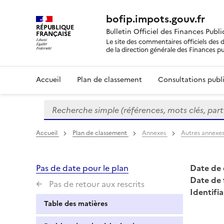
bofip.impots.gouv.fr
RÉPUBLIQUE
Bulletin Officiel des Finances Publ
FRANÇAISE
Le site des commentaires officiels des d
de la direction générale des Finances p
Accueil
Plan de classement
Consultations publi
Recherche simple (références, mots clés, partie 
Formulaire
de
recherche
Accueil
Plan de classement
Annexes
Autres annexe
Pas de date pour le plan
Date de 
Date de 
Pas de retour aux rescrits
Identifia
Table des matières