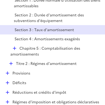
Section 1 : Durée normale d'utilisation des biens
p
i
amortissables
l
e
i
r
Section 2 : Durée d'amortissement des
e
subventions d'équipement
r
Section 3 : Taux d'amortissement
Section 4 : Amortissements exagérés
D
Chapitre 5 : Comptabilisation des
é
amortissements
p
D
Titre 2 : Régimes d'amortissement
l
é
i
D
Provisions
p
e
é
l
r
D
Déficits
p
i
é
l
e
D
Réductions et crédits d'impôt
p
i
r
é
l
e
D
Régimes d'imposition et obligations déclaratives
p