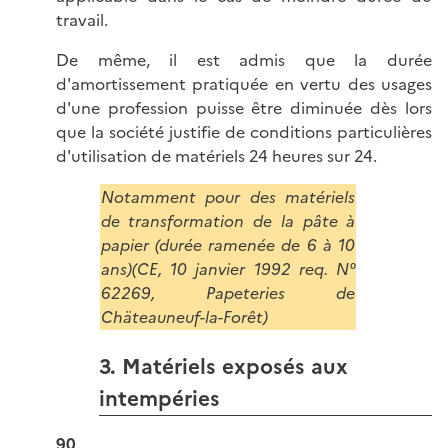
travail.
De même, il est admis que la durée
d'amortissement pratiquée en vertu des usages
d'une profession puisse être diminuée dès lors
que la société justifie de conditions particulières
d'utilisation de matériels 24 heures sur 24.
Notamment pour des matériels
de transformation de la pâte à
papier (durée ramenée de 6 à 10
ans)(CE, 10 janvier 1992 req. N°
62269, Papeteries de
Chäteauneuf-la-Forêt)
3. Matériels exposés aux
intempéries
90