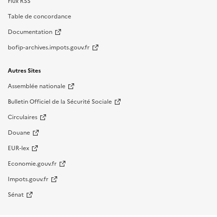
Flux RSS
Table de concordance
Documentation
bofip-archives.impots.gouv.fr
Autres Sites
Assemblée nationale
Bulletin Officiel de la Sécurité Sociale
Circulaires
Douane
EUR-lex
Economie.gouv.fr
Impots.gouv.fr
Sénat