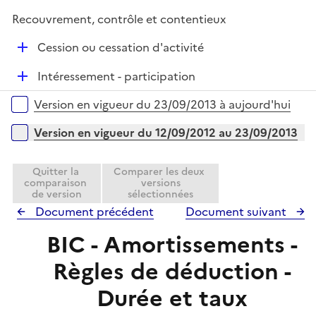
i
r
é
l
e
Recouvrement, contrôle et contentieux
p
i
r
l
e
D
Cession ou cessation d'activité
i
r
é
e
D
Intéressement - participation
p
r
é
l
Versions sur la période
Version en vigueur du 23/09/2013 à aujourd'hui
p
i
l
e
Version en vigueur du 12/09/2012 au 23/09/2013
i
r
e
Quitter la
Comparer les deux
r
comparaison
versions
de version
sélectionnées
Document précédent
Document suivant
BIC - Amortissements -
Règles de déduction -
Durée et taux