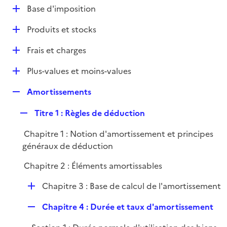
l
D
Base d'imposition
p
i
é
l
e
D
Produits et stocks
p
i
r
é
l
e
D
Frais et charges
p
i
r
é
l
e
D
Plus-values et moins-values
p
i
r
é
l
e
R
Amortissements
p
i
r
e
l
e
R
Titre 1 : Règles de déduction
p
i
r
e
l
e
Chapitre 1 : Notion d'amortissement et principes
p
i
r
généraux de déduction
l
e
i
r
Chapitre 2 : Éléments amortissables
e
r
D
Chapitre 3 : Base de calcul de l'amortissement
é
R
Chapitre 4 : Durée et taux d'amortissement
p
e
l