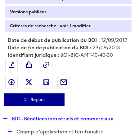
Versions publiées
Critères de recherche : voir / modifier
Date de début de publication du BOI :
12/09/2012
Date de fin de publication du BOI :
23/09/2013
Identifiant juridique :
BOI-BIC-AMT-10-40-30
Exporter le document au format pdf
Permalien : adresse web de ce doc
Partager sur Facebook
Partager sur Twitter
Partager sur LinkedIn
Partager par messagerie
Replier
R
BIC - Bénéfices industriels et commerciaux
e
D
Champ d'application et territorialité
p
é