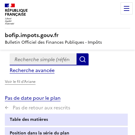
RÉPUBLIQUE
FRANÇAISE
bofip.impots.gouv.fr
Bulletin Officiel des Finances Publiques - Impôts
Recherche simple (références, mots clés, partie du titre
Formulaire
Rechercher
de
Recherche avancée
recherche
Voir le fil d'Ariane
Pas de date pour le plan
Pas de retour aux rescrits
Table des matières
Position dans la série du plan