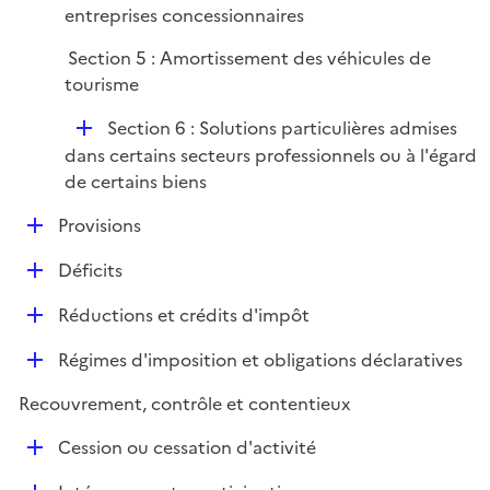
entreprises concessionnaires
Section 5 : Amortissement des véhicules de
tourisme
D
Section 6 : Solutions particulières admises
é
dans certains secteurs professionnels ou à l'égard
p
de certains biens
l
D
Provisions
i
é
e
D
Déficits
p
r
é
l
D
Réductions et crédits d'impôt
p
i
é
l
e
D
Régimes d'imposition et obligations déclaratives
p
i
r
é
l
e
Recouvrement, contrôle et contentieux
p
i
r
l
e
D
Cession ou cessation d'activité
i
r
é