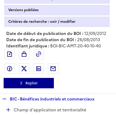
Versions publiées
Critères de recherche : voir / modifier
Date de début de publication du BOI :
12/09/2012
Date de fin de publication du BOI :
26/08/2013
Identifiant juridique :
BOI-BIC-AMT-20-40-10-40
Exporter le document au format pdf
Permalien : adresse web de ce doc
Partager sur Facebook
Partager sur Twitter
Partager sur LinkedIn
Partager par messagerie
Replier
R
BIC - Bénéfices industriels et commerciaux
e
D
Champ d'application et territorialité
p
é