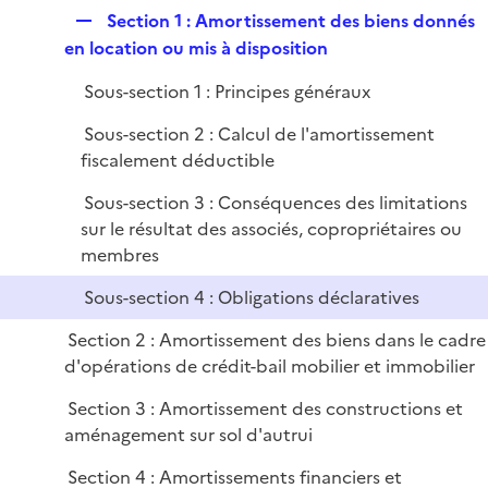
e
e
R
Section 1 : Amortissement des biens donnés
p
r
e
en location ou mis à disposition
l
p
i
Sous-section 1 : Principes généraux
l
e
i
r
Sous-section 2 : Calcul de l'amortissement
e
fiscalement déductible
r
Sous-section 3 : Conséquences des limitations
sur le résultat des associés, copropriétaires ou
membres
Sous-section 4 : Obligations déclaratives
Section 2 : Amortissement des biens dans le cadre
d'opérations de crédit-bail mobilier et immobilier
Section 3 : Amortissement des constructions et
aménagement sur sol d'autrui
Section 4 : Amortissements financiers et