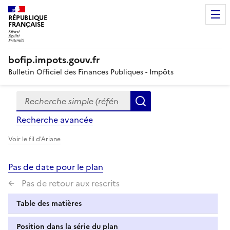
RÉPUBLIQUE
FRANÇAISE
bofip.impots.gouv.fr
Bulletin Officiel des Finances Publiques - Impôts
Recherche simple (références, mots clés, partie du titre
Formulaire
Rechercher
de
Recherche avancée
recherche
Voir le fil d'Ariane
Pas de date pour le plan
Pas de retour aux rescrits
Table des matières
Position dans la série du plan