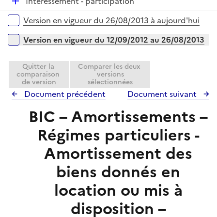
e
D
Intéressement - participation
p
r
é
l
Versions sur la période
Version en vigueur du 26/08/2013 à aujourd'hui
p
i
l
e
Version en vigueur du 12/09/2012 au 26/08/2013
i
r
e
Quitter la
Comparer les deux
r
comparaison
versions
de version
sélectionnées
Document précédent
Document suivant
BIC – Amortissements –
Régimes particuliers -
Amortissement des
biens donnés en
location ou mis à
disposition –