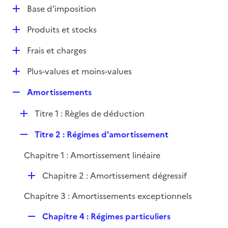
l
D
Base d'imposition
p
i
é
l
e
D
Produits et stocks
p
i
r
é
l
e
D
Frais et charges
p
i
r
é
l
e
D
Plus-values et moins-values
p
i
r
é
l
e
R
Amortissements
p
i
r
e
l
e
D
Titre 1 : Règles de déduction
p
i
r
é
l
e
R
Titre 2 : Régimes d'amortissement
p
i
r
e
l
e
Chapitre 1 : Amortissement linéaire
p
i
r
l
e
D
Chapitre 2 : Amortissement dégressif
i
r
é
e
Chapitre 3 : Amortissements exceptionnels
p
r
l
R
Chapitre 4 : Régimes particuliers
i