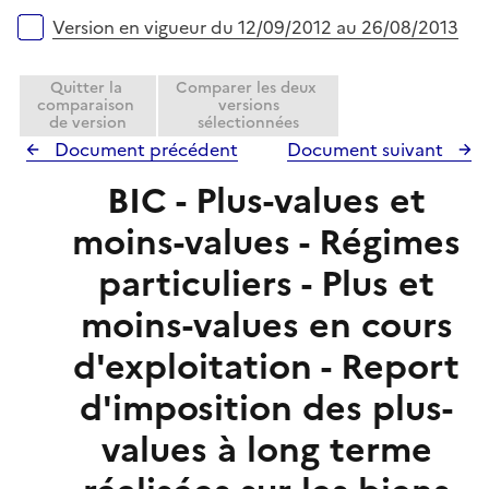
i
r
e
Version en vigueur du 12/09/2012 au 26/08/2013
r
Quitter la
Comparer les deux
comparaison
versions
de version
sélectionnées
Document précédent
Document suivant
BIC - Plus-values et
moins-values - Régimes
particuliers - Plus et
moins-values en cours
d'exploitation - Report
d'imposition des plus-
values à long terme