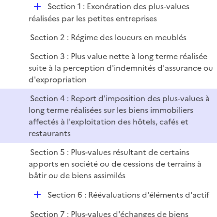
i
D
Section 1 : Exonération des plus-values
l
e
é
réalisées par les petites entreprises
i
r
p
e
Section 2 : Régime des loueurs en meublés
l
r
i
Section 3 : Plus value nette à long terme réalisée
e
suite à la perception d'indemnités d'assurance ou
r
d'expropriation
Section 4 : Report d'imposition des plus-values à
long terme réalisées sur les biens immobiliers
affectés à l'exploitation des hôtels, cafés et
restaurants
Section 5 : Plus-values résultant de certains
apports en société ou de cessions de terrains à
bâtir ou de biens assimilés
D
Section 6 : Réévaluations d'éléments d'actif
é
Section 7 : Plus-values d'échanges de biens