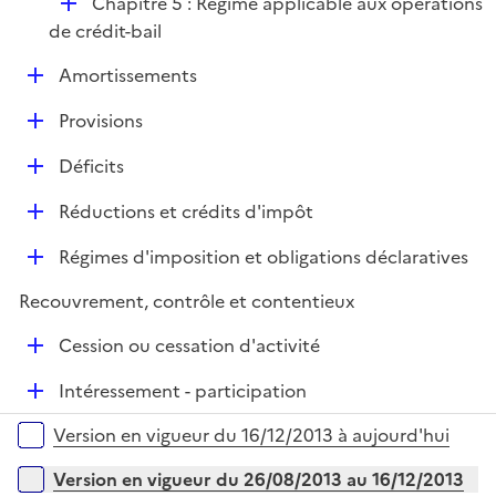
D
Chapitre 5 : Régime applicable aux opérations
i
é
de crédit-bail
e
p
r
D
Amortissements
l
é
i
D
Provisions
p
e
é
l
r
D
Déficits
p
i
é
l
e
D
Réductions et crédits d'impôt
p
i
r
é
l
e
D
Régimes d'imposition et obligations déclaratives
p
i
r
é
l
e
Recouvrement, contrôle et contentieux
p
i
r
l
e
D
Cession ou cessation d'activité
i
r
é
e
D
Intéressement - participation
p
r
é
l
Versions sur la période
Version en vigueur du 16/12/2013 à aujourd'hui
p
i
l
e
Version en vigueur du 26/08/2013 au 16/12/2013