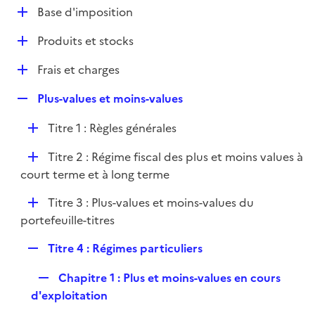
l
D
Base d'imposition
p
i
é
l
e
D
Produits et stocks
p
i
r
é
l
e
D
Frais et charges
p
i
r
é
l
e
R
Plus-values et moins-values
p
i
r
e
l
e
D
Titre 1 : Règles générales
p
i
r
é
l
e
D
Titre 2 : Régime fiscal des plus et moins values à
p
i
r
é
court terme et à long terme
l
e
p
i
r
D
Titre 3 : Plus-values et moins-values du
l
e
é
portefeuille-titres
i
r
p
e
R
Titre 4 : Régimes particuliers
l
r
e
i
R
Chapitre 1 : Plus et moins-values en cours
p
e
e
d'exploitation
l
r
p