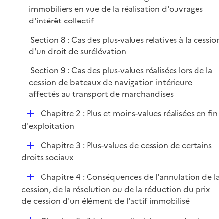
p
immobiliers en vue de la réalisation d'ouvrages
l
d'intérêt collectif
i
e
Section 8 : Cas des plus-values relatives à la cessio
r
d'un droit de surélévation
Section 9 : Cas des plus-values réalisées lors de la
cession de bateaux de navigation intérieure
affectés au transport de marchandises
D
Chapitre 2 : Plus et moins-values réalisées en fin
é
d'exploitation
p
D
Chapitre 3 : Plus-values de cession de certains
l
é
droits sociaux
i
p
e
D
Chapitre 4 : Conséquences de l'annulation de l
l
r
é
cession, de la résolution ou de la réduction du prix
i
p
de cession d'un élément de l'actif immobilisé
e
l
r