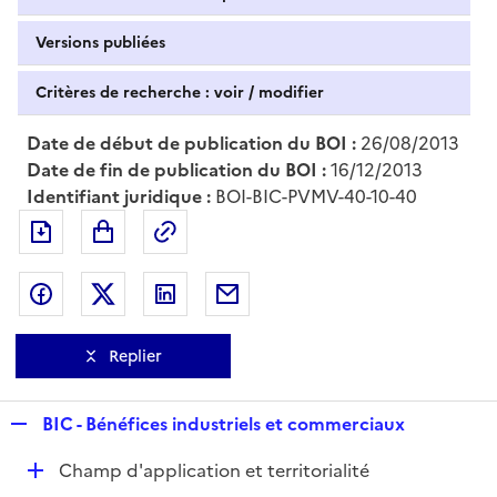
Versions publiées
Critères de recherche : voir / modifier
Date de début de publication du BOI :
26/08/2013
Date de fin de publication du BOI :
16/12/2013
Identifiant juridique :
BOI-BIC-PVMV-40-10-40
Exporter le document au format pdf
Permalien : adresse web de ce doc
Partager sur Facebook
Partager sur Twitter
Partager sur LinkedIn
Partager par messagerie
Replier
R
BIC - Bénéfices industriels et commerciaux
e
D
Champ d'application et territorialité
p
é