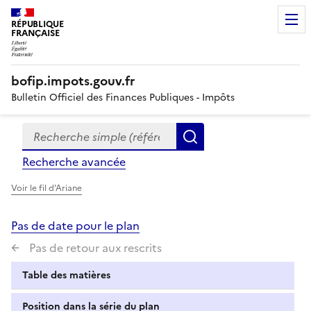
RÉPUBLIQUE
FRANÇAISE
bofip.impots.gouv.fr
Bulletin Officiel des Finances Publiques - Impôts
Recherche simple (références, mots clés, partie du titre
Formulaire
Rechercher
de
Recherche avancée
recherche
Voir le fil d'Ariane
Pas de date pour le plan
Pas de retour aux rescrits
Table des matières
Position dans la série du plan