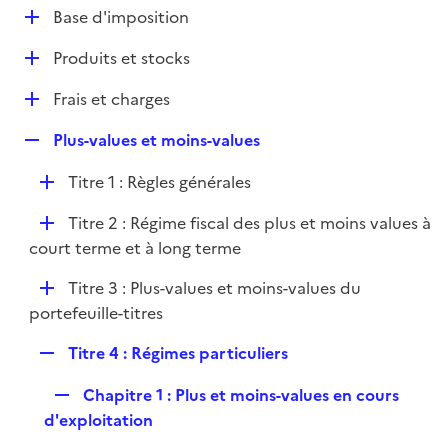
l
D
Base d'imposition
p
i
é
l
e
D
Produits et stocks
p
i
r
é
l
e
D
Frais et charges
p
i
r
é
l
e
R
Plus-values et moins-values
p
i
r
e
l
e
D
Titre 1 : Règles générales
p
i
r
é
l
e
D
Titre 2 : Régime fiscal des plus et moins values à
p
i
r
é
court terme et à long terme
l
e
p
i
r
D
Titre 3 : Plus-values et moins-values du
l
e
é
portefeuille-titres
i
r
p
e
R
Titre 4 : Régimes particuliers
l
r
e
i
R
Chapitre 1 : Plus et moins-values en cours
p
e
e
d'exploitation
l
r
p