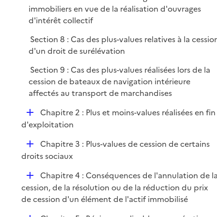
p
immobiliers en vue de la réalisation d'ouvrages
l
d'intérêt collectif
i
e
Section 8 : Cas des plus-values relatives à la cessio
r
d'un droit de surélévation
Section 9 : Cas des plus-values réalisées lors de la
cession de bateaux de navigation intérieure
affectés au transport de marchandises
D
Chapitre 2 : Plus et moins-values réalisées en fin
é
d'exploitation
p
D
Chapitre 3 : Plus-values de cession de certains
l
é
droits sociaux
i
p
e
D
Chapitre 4 : Conséquences de l'annulation de l
l
r
é
cession, de la résolution ou de la réduction du prix
i
p
de cession d'un élément de l'actif immobilisé
e
l
r