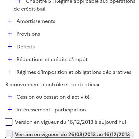
D
Chapitre 5 : Régime applicable aux opérations
i
é
de crédit-bail
e
p
r
D
Amortissements
l
é
i
D
Provisions
p
e
é
l
r
D
Déficits
p
i
é
l
e
D
Réductions et crédits d'impôt
p
i
r
é
l
e
D
Régimes d'imposition et obligations déclaratives
p
i
r
é
l
e
Recouvrement, contrôle et contentieux
p
i
r
l
e
D
Cession ou cessation d'activité
i
r
é
e
D
Intéressement - participation
p
r
é
l
Versions sur la période
Version en vigueur du 16/12/2013 à aujourd'hui
p
i
l
e
Version en vigueur du 26/08/2013 au 16/12/2013