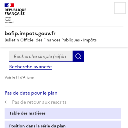
RÉPUBLIQUE
FRANÇAISE
bofip.impots.gouv.fr
Bulletin Officiel des Finances Publiques - Impôts
Recherche simple (références, mots clés, partie du titre
Formulaire
Rechercher
de
Recherche avancée
recherche
Voir le fil d'Ariane
Pas de date pour le plan
Pas de retour aux rescrits
Table des matières
Position dans la série du plan