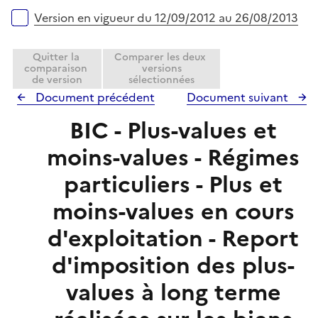
i
r
e
Version en vigueur du 12/09/2012 au 26/08/2013
r
Quitter la
Comparer les deux
comparaison
versions
de version
sélectionnées
Document précédent
Document suivant
BIC - Plus-values et
moins-values - Régimes
particuliers - Plus et
moins-values en cours
d'exploitation - Report
d'imposition des plus-
values à long terme