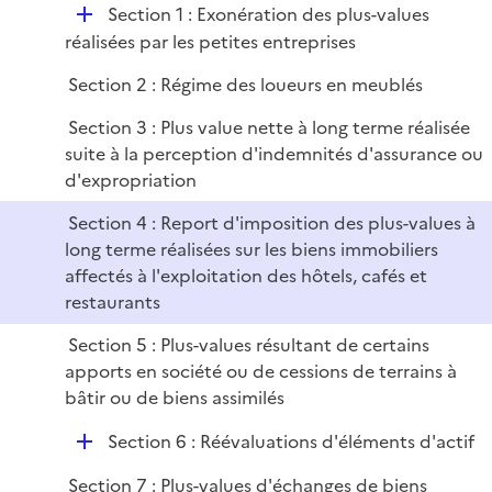
i
D
Section 1 : Exonération des plus-values
l
e
é
réalisées par les petites entreprises
i
r
p
e
Section 2 : Régime des loueurs en meublés
l
r
i
Section 3 : Plus value nette à long terme réalisée
e
suite à la perception d'indemnités d'assurance ou
r
d'expropriation
Section 4 : Report d'imposition des plus-values à
long terme réalisées sur les biens immobiliers
affectés à l'exploitation des hôtels, cafés et
restaurants
Section 5 : Plus-values résultant de certains
apports en société ou de cessions de terrains à
bâtir ou de biens assimilés
D
Section 6 : Réévaluations d'éléments d'actif
é
Section 7 : Plus-values d'échanges de biens