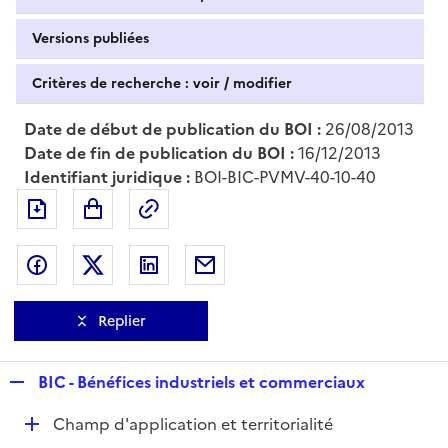
Versions publiées
Critères de recherche : voir / modifier
Date de début de publication du BOI :
26/08/2013
Date de fin de publication du BOI :
16/12/2013
Identifiant juridique :
BOI-BIC-PVMV-40-10-40
Exporter le document au format pdf
Permalien : adresse web de ce doc
Partager sur Facebook
Partager sur Twitter
Partager sur LinkedIn
Partager par messagerie
Replier
R
BIC - Bénéfices industriels et commerciaux
e
D
Champ d'application et territorialité
p
é