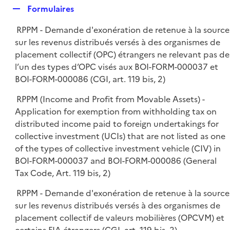
l
R
Formulaires
p
i
e
l
e
RPPM - Demande d'exonération de retenue à la source
p
i
r
sur les revenus distribués versés à des organismes de
l
e
placement collectif (OPC) étrangers ne relevant pas de
i
r
l’un des types d’OPC visés aux BOI-FORM-000037 et
e
BOI-FORM-000086 (CGI, art. 119 bis, 2)
r
RPPM (Income and Profit from Movable Assets) -
Application for exemption from withholding tax on
distributed income paid to foreign undertakings for
collective investment (UCIs) that are not listed as one
of the types of collective investment vehicle (CIV) in
BOI-FORM-000037 and BOI-FORM-000086 (General
Tax Code, Art. 119 bis, 2)
RPPM - Demande d'exonération de retenue à la source
sur les revenus distribués versés à des organismes de
placement collectif de valeurs mobilières (OPCVM) et