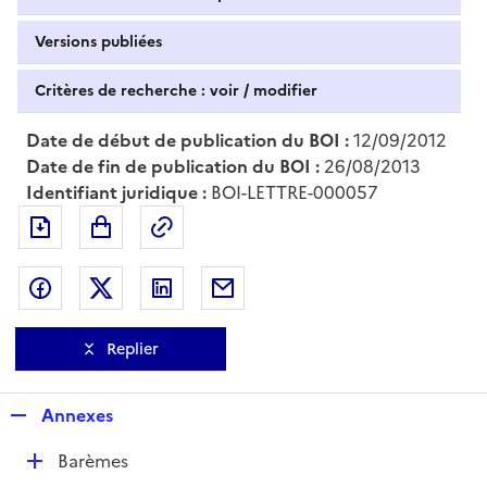
Versions publiées
Critères de recherche : voir / modifier
Date de début de publication du BOI :
12/09/2012
Date de fin de publication du BOI :
26/08/2013
Identifiant juridique :
BOI-LETTRE-000057
Exporter le document au format pdf
Permalien : adresse web de ce doc
Partager sur Facebook
Partager sur Twitter
Partager sur LinkedIn
Partager par messagerie
Replier
R
Annexes
e
D
Barèmes
p
é