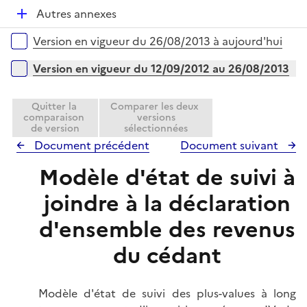
é
l
D
Autres annexes
p
i
é
l
e
Versions sur la période
Version en vigueur du 26/08/2013 à aujourd'hui
p
i
r
l
e
Version en vigueur du 12/09/2012 au 26/08/2013
i
r
e
Quitter la
Comparer les deux
r
comparaison
versions
de version
sélectionnées
Document précédent
Document suivant
Modèle d'état de suivi à
joindre à la déclaration
d'ensemble des revenus
du cédant
Modèle d'état de suivi des plus-values à long