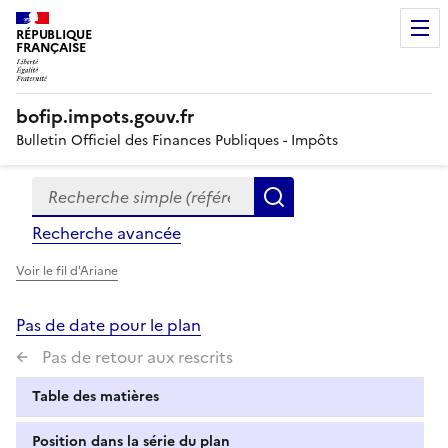
RÉPUBLIQUE
FRANÇAISE
bofip.impots.gouv.fr
Bulletin Officiel des Finances Publiques - Impôts
Recherche simple (références, mots clés, partie du titre
Formulaire
Rechercher
de
Recherche avancée
recherche
Voir le fil d'Ariane
Pas de date pour le plan
Pas de retour aux rescrits
Table des matières
Position dans la série du plan