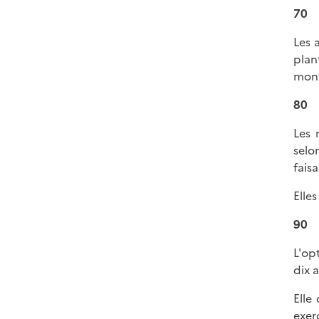
70
Les 
plan
mont
80
Les 
selo
fais
Elle
90
L'op
dix 
Elle
exer