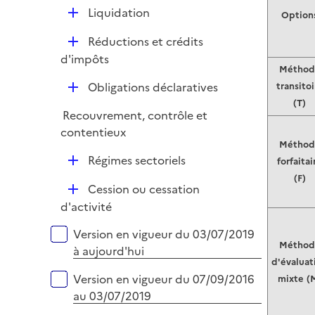
e
D
Liquidation
Option
r
é
D
Réductions et crédits
p
é
d'impôts
l
Méthod
p
i
D
Obligations déclaratives
transitoi
l
e
é
(T)
i
r
Recouvrement, contrôle et
p
e
contentieux
l
r
Méthod
i
D
Régimes sectoriels
forfaitai
e
é
(F)
r
D
Cession ou cessation
p
é
d'activité
l
p
i
Versions sur la période
Version en vigueur du 03/07/2019
l
e
Méthod
à aujourd'hui
i
r
d'évaluat
e
Version en vigueur du 07/09/2016
mixte (
r
au 03/07/2019