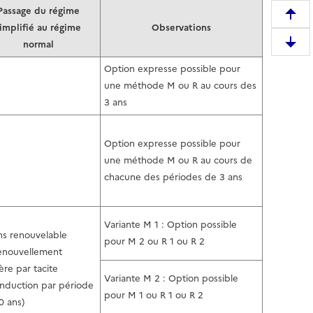
Passage du régime
R
implifié au régime
Observations
e
normal
D
m
e
Option expresse possible pour
o
s
une méthode M ou R au cours des
n
c
3 ans
t
e
e
n
r
Option expresse possible pour
d
e
une méthode M ou R au cours de
r
n
chacune des périodes de 3 ans
e
h
e
a
n
u
Variante M 1 : Option possible
b
ns renouvelable
t
pour M 2 ou R 1 ou R 2
a
renouvellement
d
s
ère par tacite
e
Variante M 2 : Option possible
d
nduction par période
l
pour M 1 ou R 1 ou R 2
e
0 ans)
a