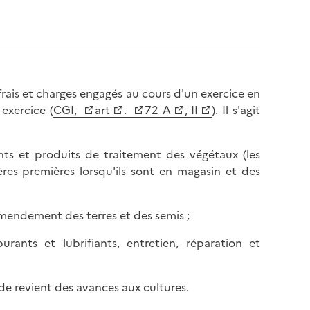
rais et charges engagés au cours d'un exercice en
 exercice (
CGI,
art
.
72 A
, II
). Il s'agit
ts et produits de traitement des végétaux (les
res premières lorsqu'ils sont en magasin et des
'amendement des terres et des semis ;
rants et lubrifiants, entretien, réparation et
 de revient des avances aux cultures.