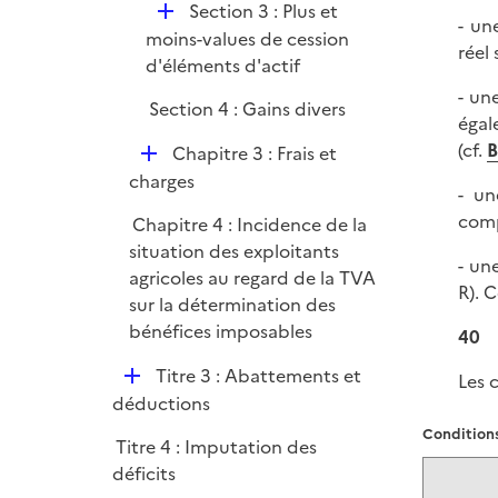
D
Section 3 : Plus et
- un
é
moins-values de cession
réel 
p
d'éléments d'actif
l
- un
Section 4 : Gains divers
i
égal
e
(cf.
B
D
Chapitre 3 : Frais et
r
é
charges
- un
p
comp
Chapitre 4 : Incidence de la
l
situation des exploitants
i
- un
agricoles au regard de la TVA
e
R). 
sur la détermination des
r
bénéfices imposables
40
D
Titre 3 : Abattements et
Les 
é
déductions
p
Conditions
Titre 4 : Imputation des
l
déficits
i