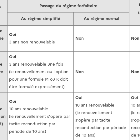
Passage du régime forfaitaire
s
s
Au régime simplifié
Au régime normal
e
Oui
re
Non
Non
3 ans non renouvelable
Oui
e
3 ans renouvelable une fois
re
(le renouvellement ou l'option
Non
Non
pour une formule M ou R doit
être formulé expressément)
Oui
Oui
Oui
10 ans renouvelable
10 a
e
10 ans renouvelable
(le renouvellement
(le 
ion
(le renouvellement s'opère par
s'opère par tacite
s'op
M)
tacite reconduction par
reconduction par période
reco
période de 10 ans)
de 10 ans)
de 1