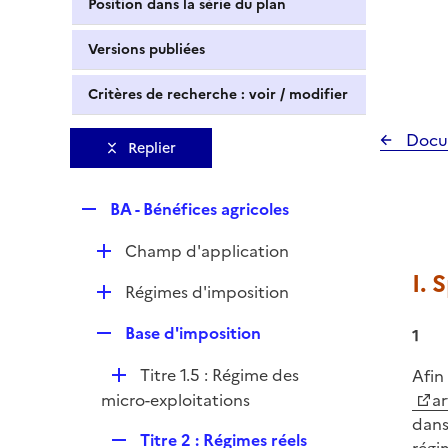
Position dans la série du plan
Versions publiées
Critères de recherche : voir / modifier
Docu
Replier
R
BA - Bénéfices agricoles
e
D
Champ d'application
p
é
I. 
l
D
Régimes d'imposition
p
i
é
l
e
R
Base d'imposition
1
p
i
r
e
l
e
D
Titre 1.5 : Régime des
Afin
p
i
r
é
micro-exploitations
ar
l
e
p
dans
i
r
R
Titre 2 : Régimes réels
l