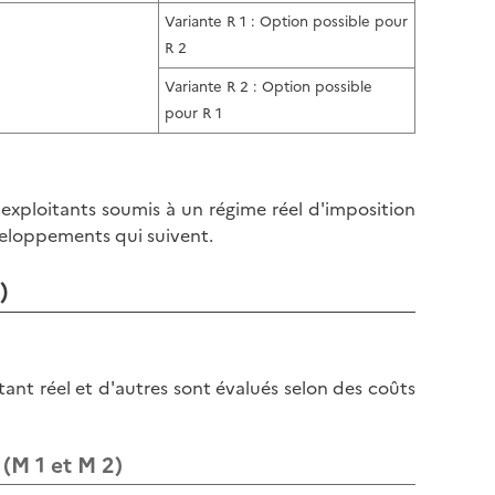
l
p
Variante R 1 : Option possible pour
a
a
R 2
p
g
a
Variante R 2 : Option possible
e
g
pour R 1
e
 exploitants soumis à un régime réel d'imposition
éveloppements qui suivent.
)
ant réel et d'autres sont évalués selon des coûts
(M 1 et M 2)