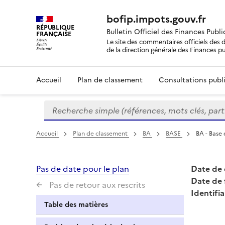
bofip.impots.gouv.fr
RÉPUBLIQUE
Bulletin Officiel des Finances Publ
FRANÇAISE
Le site des commentaires officiels des d
de la direction générale des Finances p
Accueil
Plan de classement
Consultations publi
Recherche simple (références, mots clés, partie 
Formulaire
de
recherche
Accueil
Plan de classement
BA
BASE
BA - Base 
Pas de date pour le plan
Date de 
Date de 
Pas de retour aux rescrits
Identifia
Table des matières