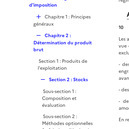
régi
e
e
d'imposition
i
r
p
e
D
Chapitre 1 : Principes
l
r
é
généraux
i
10
p
e
R
Chapitre 2 :
l
r
Les 
e
Détermination du produit
i
vue 
p
brut
e
excl
l
r
Section 1 : Produits de
i
- de
l'exploitation
e
engr
r
avanc
R
Section 2 : Stocks
e
- de
Sous-section 1 :
p
Composition et
l
- de
évaluation
i
amor
e
Sous-section 2 :
En r
r
Méthodes optionnelles