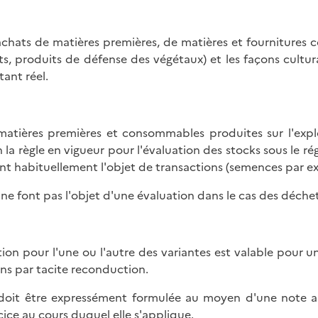
achats de matières premières, de matières et fourniture
ts, produits de défense des végétaux) et les façons cultura
ant réel.
matières premières et consommables produites sur l'expl
n la règle en vigueur pour l'évaluation des stocks sous le rég
ant habituellement l'objet de transactions (semences par e
s ne font pas l'objet d'une évaluation dans le cas des déchet
tion pour l'une ou l'autre des variantes est valable pour 
ans par tacite reconduction.
 doit être expressément formulée au moyen d'une note an
cice au cours duquel elle s'applique.