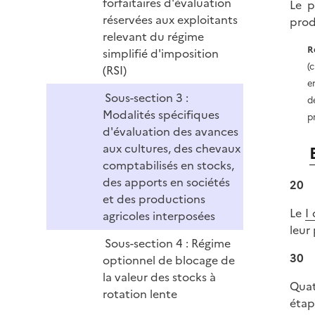
forfaitaires d'évaluation
Le p
réservées aux exploitants
prod
relevant du régime
R
simplifié d'imposition
(
(RSI)
e
Sous-section 3 :
d
Modalités spécifiques
p
d'évaluation des avances
aux cultures, des chevaux
comptabilisés en stocks,
des apports en sociétés
20
et des productions
Le
I 
agricoles interposées
leur
Sous-section 4 : Régime
30
optionnel de blocage de
la valeur des stocks à
Quat
rotation lente
étap