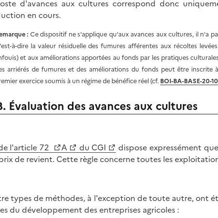
oste d'avances aux cultures correspond donc uniqueme
uction en cours.
emarque :
Ce dispositif ne s'applique qu'aux avances aux cultures, il n'a p
c'est-à-dire la valeur résiduelle des fumures afférentes aux récoltes levée
nfouis) et aux améliorations apportées au fonds par les pratiques culturales 
es arriérés de fumures et des améliorations du fonds peut être inscrite
remier exercice soumis à un régime de bénéfice réel (cf.
BOI-
BA-BASE-20-10-
B. Évaluation des avances aux cultures
de l'article 72
A
du CGI
dispose expressément que l
 prix de revient. Cette règle concerne toutes les exploitati
re types de méthodes, à l'exception de toute autre, ont é
es du développement des entreprises agricoles :