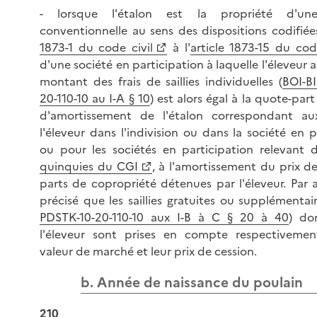
- lorsque l'étalon est la propriété d'une
conventionnelle au sens des dispositions codifiées
1873-1 du code civil
à l'
article 1873-15 du code
d'une société en participation à laquelle l'éleveur a
montant des frais de saillies individuelles (
BOI-B
20-110-10 au I-A § 10
) est alors égal à la quote-part
d'amortissement de l'étalon correspondant au
l'éleveur dans l'indivision ou dans la société en p
ou pour les sociétés en participation relevant d
quinquies du CGI
, à l'amortissement du prix d
parts de copropriété détenues par l'éleveur. Par ail
précisé que les saillies gratuites ou supplémentair
PDSTK-10-20-110-10 aux I-B à C § 20 à 40
) do
l'éleveur sont prises en compte respectivemen
valeur de marché et leur prix de cession.
b. Année de naissance du poulain
210