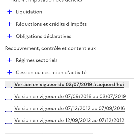
p
l
D
Liquidation
i
é
e
D
Réductions et crédits d'impôts
p
r
é
l
D
Obligations déclaratives
p
i
é
l
e
Recouvrement, contrôle et contentieux
p
i
r
l
e
D
Régimes sectoriels
i
r
é
e
D
Cession ou cessation d'activité
p
r
é
l
Versions sur la période
Version en vigueur du 03/07/2019 à aujourd'hui
p
i
l
e
Version en vigueur du 07/09/2016 au 03/07/2019
i
r
e
Version en vigueur du 07/12/2012 au 07/09/2016
r
Version en vigueur du 12/09/2012 au 07/12/2012