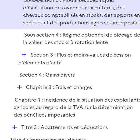
Sous-section 3 : Modalités spécifiques
d'évaluation des avances aux cultures, des
chevaux comptabilisés en stocks, des apports en
sociétés et des productions agricoles interposée
Sous-section 4 : Régime optionnel de blocage d
la valeur des stocks à rotation lente
D
Section 3 : Plus et moins-values de cession
é
d'éléments d'actif
p
Section 4 : Gains divers
l
i
D
Chapitre 3 : Frais et charges
e
é
r
Chapitre 4 : Incidence de la situation des exploitant
p
agricoles au regard de la TVA sur la détermination
l
des bénéfices imposables
i
e
D
Titre 3 : Abattements et déductions
r
é
Titre 4 : Imputation des déficits