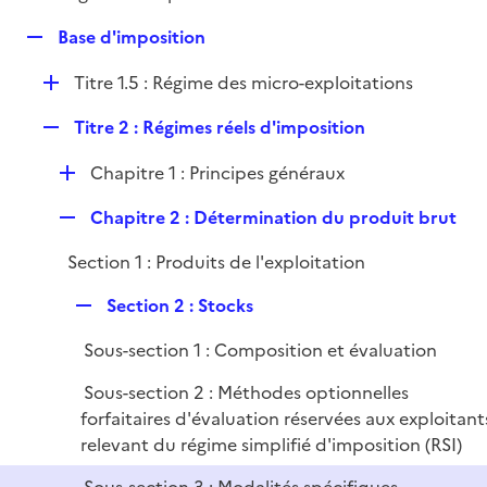
i
é
l
e
R
Base d'imposition
p
i
r
e
l
e
D
Titre 1.5 : Régime des micro-exploitations
p
i
r
é
l
e
R
Titre 2 : Régimes réels d'imposition
p
i
r
e
l
e
D
Chapitre 1 : Principes généraux
p
i
r
é
l
e
R
Chapitre 2 : Détermination du produit brut
p
i
r
e
l
e
Section 1 : Produits de l'exploitation
p
i
r
l
e
R
Section 2 : Stocks
i
r
e
e
Sous-section 1 : Composition et évaluation
p
r
l
Sous-section 2 : Méthodes optionnelles
i
forfaitaires d'évaluation réservées aux exploitant
e
relevant du régime simplifié d'imposition (RSI)
r