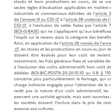
stocks et leurs productions en cours, de se c
seules règles d'évaluation applicables en matière 
industriels et commerciaux édictées de l'
article 
de l'annexe III au CGI
à l'
article 38 undecies de l'
CGI
, à l'exclusion de celles fixées par l'articl
(
BOI-IS-BASE
) qui ne s'appliquent qu'aux bénéfice
l'impôt sur le revenu dans la catégorie des bénéfic
Ainsi, en application de l'
article 38 nonies de l'anne
, les stocks et les productions en cours au jour de
doivent être évalués pour leur coût de revient,
notamment, les frais généraux fixes et variables d
à l'exclusion des coûts administratifs hors coût d
dédiées (
BOI-BIC-PDSTK-20-20-10-10 au II-B § 110
concerne plus particulièrement le fermage, qui c
charge indirecte engagée pour l'obtention de la r
revêt pas la nature d'un coût administratif, les 
exercent une activité agricole, mais sont soumises 
les sociétés doivent l'inclure dans le prix de rev
avances aux cultures.