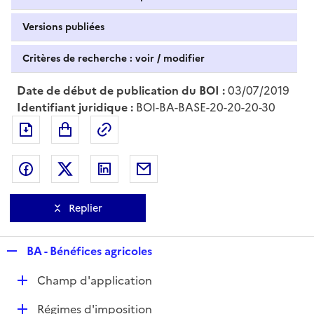
Versions publiées
Critères de recherche : voir / modifier
Date de début de publication du BOI :
03/07/2019
Identifiant juridique :
BOI-BA-BASE-20-20-20-30
Exporter le document au format pdf
Permalien : adresse web de ce doc
Partager sur Facebook
Partager sur Twitter
Partager sur LinkedIn
Partager par messagerie
Replier
R
BA - Bénéfices agricoles
e
D
Champ d'application
p
é
l
D
Régimes d'imposition
p