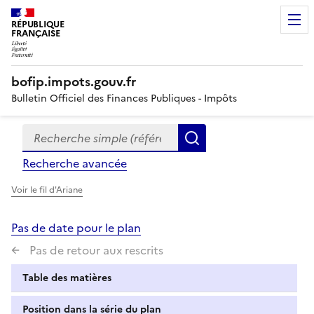
RÉPUBLIQUE
FRANÇAISE
bofip.impots.gouv.fr
Bulletin Officiel des Finances Publiques - Impôts
Recherche simple (références, mots clés, partie du titre
Formulaire
Rechercher
de
Recherche avancée
recherche
Voir le fil d'Ariane
Pas de date pour le plan
Pas de retour aux rescrits
Table des matières
Position dans la série du plan