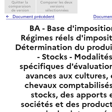
Quitter la
Comparer les deux
comparaison
versions
de version
sélectionnées
Document précédent
Document
BA - Base d'impositio
Régimes réels d'imposit
Détermination du produi
- Stocks - Modalité
spécifiques d'évaluatio
avances aux cultures,
chevaux comptabilisé
stocks, des apports 
sociétés et des produc