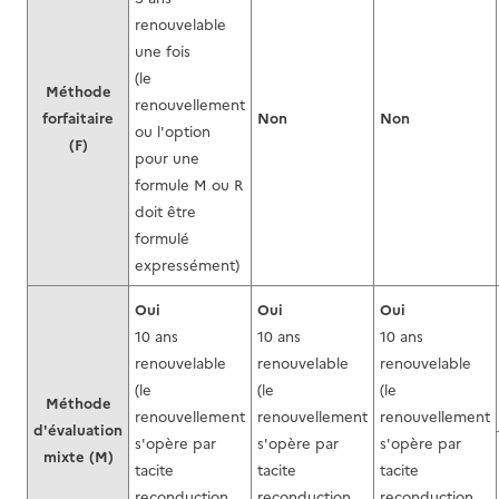
renouvelable
une fois
(le
Méthode
renouvellement
forfaitaire
Non
Non
ou l'option
(F)
pour une
formule M ou R
doit être
formulé
expressément)
Oui
Oui
Oui
10 ans
10 ans
10 ans
renouvelable
renouvelable
renouvelable
(le
(le
(le
Méthode
renouvellement
renouvellement
renouvellement
d'évaluation
s'opère par
s'opère par
s'opère par
mixte (M)
tacite
tacite
tacite
reconduction
reconduction
reconduction