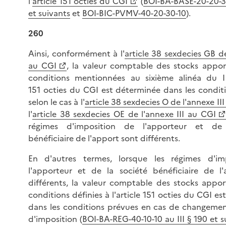
l'
article 151 octies du CGI
(
BOI-BA-BASE-20-20-30
et suivants
et
BOI-BIC-PVMV-40-20-30-10
).
260
Ainsi, conformément à l'
article 38 sexdecies GB de
au CGI
, la valeur comptable des stocks appor
conditions mentionnées au sixième alinéa du I 
151 octies du CGI est déterminée dans les condit
selon le cas à l'
article 38 sexdecies O de l'annexe II
l'
article 38 sexdecies OE de l'annexe III au CGI
régimes d'imposition de l'apporteur et de
bénéficiaire de l'apport sont différents.
En d'autres termes, lorsque les régimes d'im
l'apporteur et de la société bénéficiaire de l
différents, la valeur comptable des stocks appor
conditions définies à l'article 151 octies du CGI e
dans les conditions prévues en cas de changeme
d'imposition (
BOI-BA-REG-40-10-10 au III § 190 et s