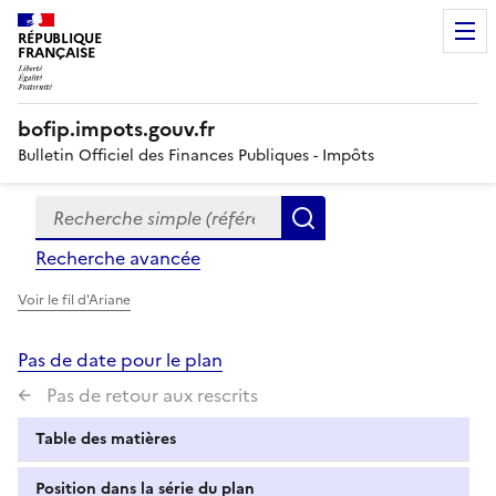
RÉPUBLIQUE
FRANÇAISE
bofip.impots.gouv.fr
Bulletin Officiel des Finances Publiques - Impôts
Recherche simple (références, mots clés, partie du titre
Formulaire
Rechercher
de
Recherche avancée
recherche
Voir le fil d'Ariane
Pas de date pour le plan
Pas de retour aux rescrits
Table des matières
Position dans la série du plan