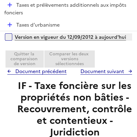
l
e
D
Taxes et prélèvements additionnels aux impôts
p
i
r
é
fonciers
l
e
p
i
r
D
Taxes d’urbanisme
l
e
é
i
r
Versions sur la période
Version en vigueur du 12/09/2012 à aujourd'hui
p
e
l
r
i
Quitter la
Comparer les deux
comparaison
versions
e
de version
sélectionnées
r
Document précédent
Document suivant
IF - Taxe foncière sur les
propriétés non bâties -
Recouvrement, contrôle
et contentieux -
Juridiction