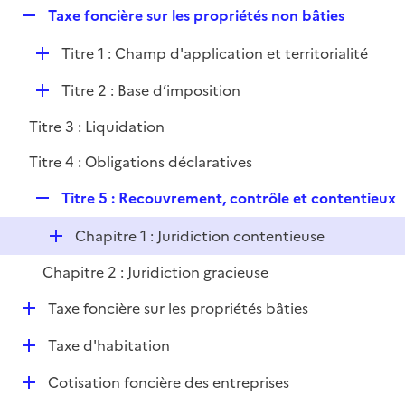
i
R
Taxe foncière sur les propriétés non bâties
l
e
e
i
r
D
Titre 1 : Champ d'application et territorialité
p
e
é
l
r
D
Titre 2 : Base d’imposition
p
i
é
l
e
Titre 3 : Liquidation
p
i
r
l
e
Titre 4 : Obligations déclaratives
i
r
R
e
Titre 5 : Recouvrement, contrôle et contentieux
e
r
D
Chapitre 1 : Juridiction contentieuse
p
é
l
Chapitre 2 : Juridiction gracieuse
p
i
l
e
D
Taxe foncière sur les propriétés bâties
i
r
é
e
D
Taxe d'habitation
p
r
é
l
D
Cotisation foncière des entreprises
p
i
é