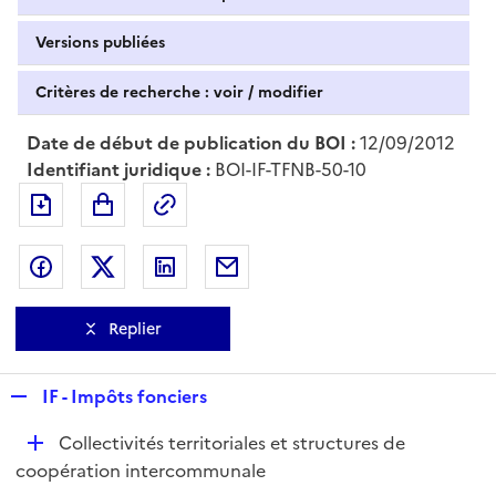
Versions publiées
Critères de recherche : voir / modifier
Date de début de publication du BOI :
12/09/2012
Identifiant juridique :
BOI-IF-TFNB-50-10
Exporter le document au format pdf
Permalien : adresse web de ce doc
Partager sur Facebook
Partager sur Twitter
Partager sur LinkedIn
Partager par messagerie
Replier
R
IF - Impôts fonciers
e
D
Collectivités territoriales et structures de
p
é
coopération intercommunale
l
p