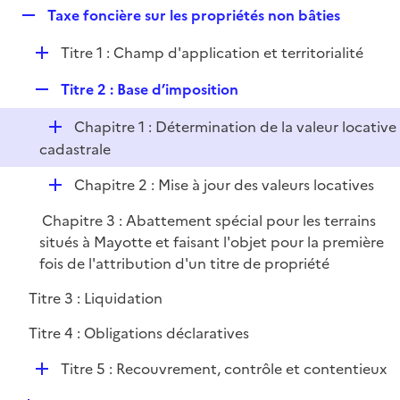
i
R
Taxe foncière sur les propriétés non bâties
l
e
e
i
r
D
Titre 1 : Champ d'application et territorialité
p
e
é
l
r
R
Titre 2 : Base d’imposition
p
i
e
l
e
D
Chapitre 1 : Détermination de la valeur locative
p
i
r
é
cadastrale
l
e
p
i
r
D
Chapitre 2 : Mise à jour des valeurs locatives
l
e
é
i
r
Chapitre 3 : Abattement spécial pour les terrains
p
e
situés à Mayotte et faisant l'objet pour la première
l
r
fois de l'attribution d'un titre de propriété
i
e
Titre 3 : Liquidation
r
Titre 4 : Obligations déclaratives
D
Titre 5 : Recouvrement, contrôle et contentieux
é