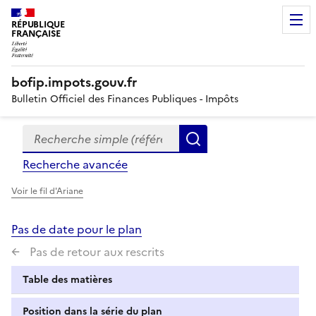
RÉPUBLIQUE
FRANÇAISE
bofip.impots.gouv.fr
Bulletin Officiel des Finances Publiques - Impôts
Recherche simple (références, mots clés, partie du titre
Formulaire
Rechercher
de
Recherche avancée
recherche
Voir le fil d'Ariane
Pas de date pour le plan
Pas de retour aux rescrits
Table des matières
Position dans la série du plan