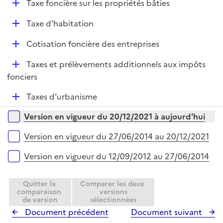
D
Taxe foncière sur les propriétés bâties
p
é
l
D
Taxe d'habitation
p
i
é
l
e
D
Cotisation foncière des entreprises
p
i
r
é
l
e
D
Taxes et prélèvements additionnels aux impôts
p
i
r
é
fonciers
l
e
p
i
r
D
Taxes d’urbanisme
l
e
é
i
r
Versions sur la période
Version en vigueur du 20/12/2021 à aujourd'hui
p
e
l
r
Version en vigueur du 27/06/2014 au 20/12/2021
i
e
Version en vigueur du 12/09/2012 au 27/06/2014
r
Quitter la
Comparer les deux
comparaison
versions
de version
sélectionnées
Document précédent
Document suivant