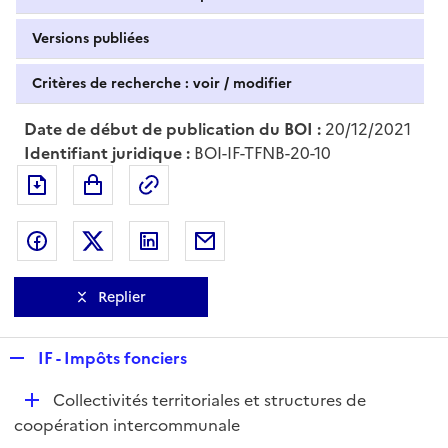
Versions publiées
Critères de recherche : voir / modifier
Date de début de publication du BOI :
20/12/2021
Identifiant juridique :
BOI-IF-TFNB-20-10
Exporter le document au format pdf
Permalien : adresse web de ce doc
Partager sur Facebook
Partager sur Twitter
Partager sur LinkedIn
Partager par messagerie
Replier
R
IF - Impôts fonciers
e
D
Collectivités territoriales et structures de
p
é
coopération intercommunale
l
p