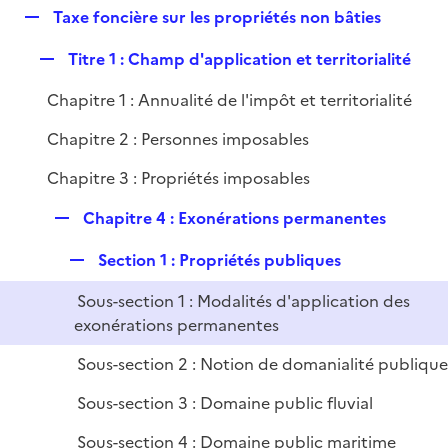
i
R
Taxe foncière sur les propriétés non bâties
l
e
e
i
r
R
Titre 1 : Champ d'application et territorialité
p
e
e
l
r
Chapitre 1 : Annualité de l'impôt et territorialité
p
i
l
e
Chapitre 2 : Personnes imposables
i
r
Chapitre 3 : Propriétés imposables
e
r
R
Chapitre 4 : Exonérations permanentes
e
R
Section 1 : Propriétés publiques
p
e
l
Sous-section 1 : Modalités d'application des
p
i
exonérations permanentes
l
e
i
r
Sous-section 2 : Notion de domanialité publiqu
e
Sous-section 3 : Domaine public fluvial
r
Sous-section 4 : Domaine public maritime