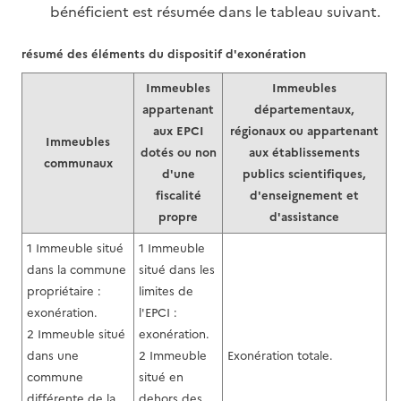
bénéficient est résumée dans le tableau suivant.
résumé des éléments du dispositif d'exonération
Immeubles
Immeubles
appartenant
départementaux,
aux EPCI
régionaux ou appartenant
Immeubles
dotés ou non
aux établissements
communaux
d'une
publics scientifiques,
fiscalité
d'enseignement et
propre
d'assistance
1 Immeuble situé
1 Immeuble
dans la commune
situé dans les
propriétaire :
limites de
exonération.
l'EPCI :
2 Immeuble situé
exonération.
dans une
2 Immeuble
Exonération totale.
commune
situé en
différente de la
dehors des