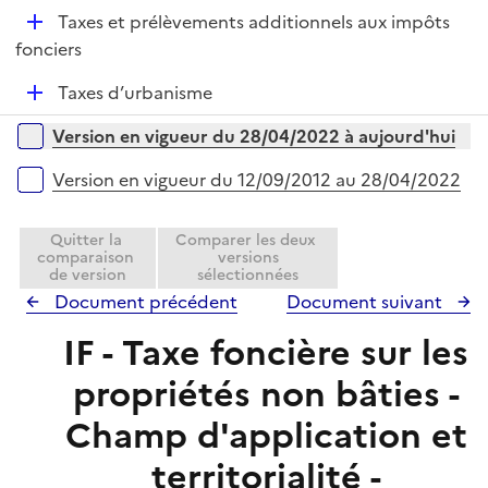
é
l
e
D
Taxes et prélèvements additionnels aux impôts
p
i
r
é
fonciers
l
e
p
i
r
D
Taxes d’urbanisme
l
e
é
i
r
Versions sur la période
Version en vigueur du 28/04/2022 à aujourd'hui
p
e
l
r
Version en vigueur du 12/09/2012 au 28/04/2022
i
e
Quitter la
Comparer les deux
r
comparaison
versions
de version
sélectionnées
Document précédent
Document suivant
IF - Taxe foncière sur les
propriétés non bâties -
Champ d'application et
territorialité -