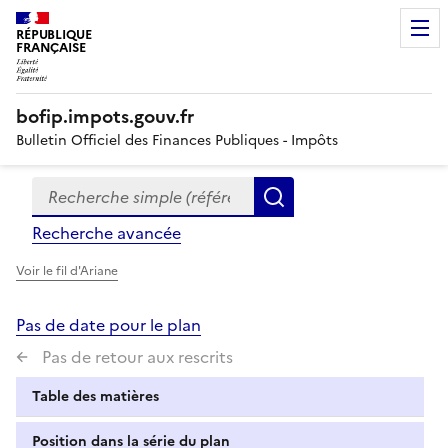
RÉPUBLIQUE
FRANÇAISE
bofip.impots.gouv.fr
Bulletin Officiel des Finances Publiques - Impôts
Recherche simple (références, mots clés, partie du titre
Formulaire
Rechercher
de
Recherche avancée
recherche
Voir le fil d'Ariane
Pas de date pour le plan
Pas de retour aux rescrits
Table des matières
Position dans la série du plan