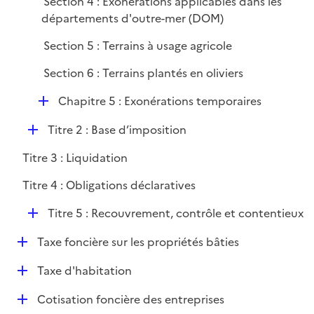
Section 4 : Exonérations applicables dans les
départements d'outre-mer (DOM)
Section 5 : Terrains à usage agricole
Section 6 : Terrains plantés en oliviers
D
Chapitre 5 : Exonérations temporaires
é
D
Titre 2 : Base d’imposition
p
é
l
Titre 3 : Liquidation
p
i
l
e
Titre 4 : Obligations déclaratives
i
r
D
e
Titre 5 : Recouvrement, contrôle et contentieux
é
r
D
Taxe foncière sur les propriétés bâties
p
é
l
D
Taxe d'habitation
p
i
é
l
e
D
Cotisation foncière des entreprises
p
i
r