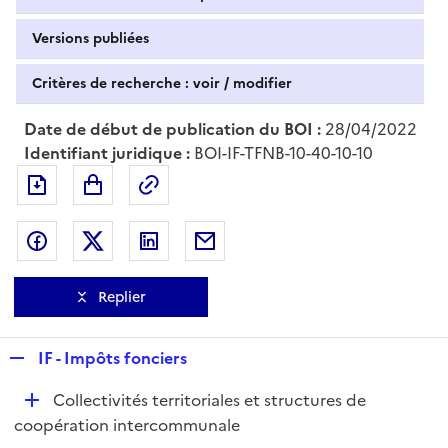
Versions publiées
Critères de recherche : voir / modifier
Date de début de publication du BOI :
28/04/2022
Identifiant juridique :
BOI-IF-TFNB-10-40-10-10
Exporter le document au format pdf
Permalien : adresse web de ce doc
Partager sur Facebook
Partager sur Twitter
Partager sur LinkedIn
Partager par messagerie
Replier
R
IF - Impôts fonciers
e
D
Collectivités territoriales et structures de
p
é
coopération intercommunale
l
p