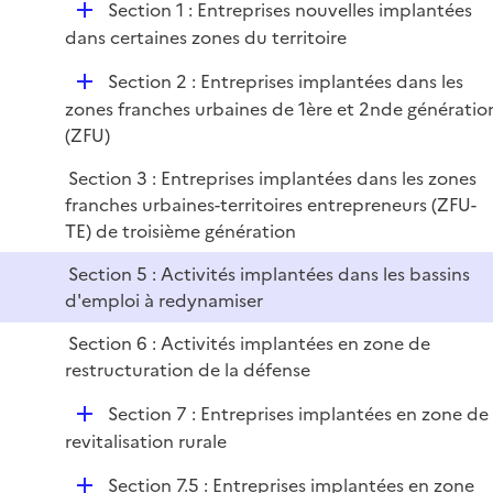
r
D
Section 1 : Entreprises nouvelles implantées
l
e
é
dans certaines zones du territoire
i
r
p
e
D
Section 2 : Entreprises implantées dans les
l
r
é
zones franches urbaines de 1ère et 2nde génératio
i
p
(ZFU)
e
l
r
Section 3 : Entreprises implantées dans les zones
i
franches urbaines-territoires entrepreneurs (ZFU-
e
TE) de troisième génération
r
Section 5 : Activités implantées dans les bassins
d'emploi à redynamiser
Section 6 : Activités implantées en zone de
restructuration de la défense
D
Section 7 : Entreprises implantées en zone de
é
revitalisation rurale
p
D
Section 7.5 : Entreprises implantées en zone
l