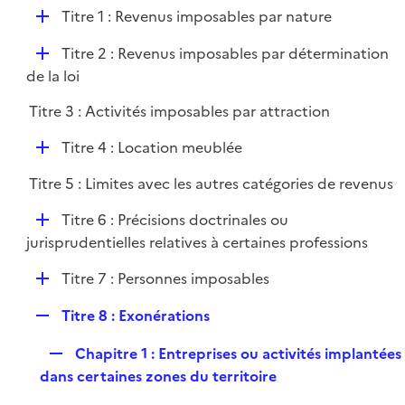
l
D
Titre 1 : Revenus imposables par nature
p
i
é
l
e
D
Titre 2 : Revenus imposables par détermination
p
i
r
é
de la loi
l
e
p
i
r
Titre 3 : Activités imposables par attraction
l
e
i
r
D
Titre 4 : Location meublée
e
é
r
Titre 5 : Limites avec les autres catégories de revenus
p
l
D
Titre 6 : Précisions doctrinales ou
i
é
jurisprudentielles relatives à certaines professions
e
p
r
D
Titre 7 : Personnes imposables
l
é
i
R
Titre 8 : Exonérations
p
e
e
l
r
R
Chapitre 1 : Entreprises ou activités implantées
p
i
e
dans certaines zones du territoire
l
e
p
i