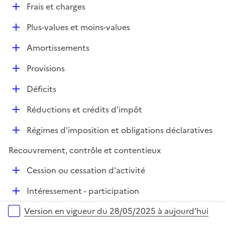
l
D
Frais et charges
p
i
é
l
e
D
Plus-values et moins-values
p
i
r
é
l
e
D
Amortissements
p
i
r
é
l
e
D
Provisions
p
i
r
é
l
e
D
Déficits
p
i
r
é
l
e
D
Réductions et crédits d'impôt
p
i
r
é
l
e
D
Régimes d'imposition et obligations déclaratives
p
i
r
é
l
e
Recouvrement, contrôle et contentieux
p
i
r
l
e
D
Cession ou cessation d'activité
i
r
é
e
D
Intéressement - participation
p
r
é
l
Versions sur la période
Version en vigueur du 28/05/2025 à aujourd'hui
p
i