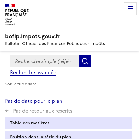
RÉPUBLIQUE
FRANÇAISE
bofip.impots.gouv.fr
Bulletin Officiel des Finances Publiques - Impôts
Recherche simple (références, mots clés, partie du titre
Formulaire
Rechercher
de
Recherche avancée
recherche
Voir le fil d'Ariane
Pas de date pour le plan
Pas de retour aux rescrits
Table des matières
Position dans la série du plan