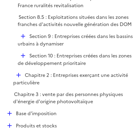
é
France ruralités revitalisation
i
p
e
Section 8.5 : Exploitations situées dans les zones
l
r
franches d'activités nouvelle génération des DOM
i
e
D
Section 9 : Entreprises créées dans les bassins
r
é
urbains à dynamiser
p
D
Section 10 : Entreprises créées dans les zones
l
é
de développement prioritaire
i
p
e
D
Chapitre 2 : Entreprises exerçant une activité
l
r
é
particulière
i
p
e
Chapitre 3 : vente par des personnes physiques
l
r
d'énergie d'origine photovoltaïque
i
e
D
Base d'imposition
r
é
D
Produits et stocks
p
é