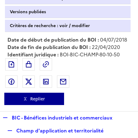
Versions publiées
Critères de recherche : voir / modifier
Date de début de publication du BOI :
04/07/2018
Date de fin de publication du BOI :
22/04/2020
Identifiant juridique :
BOI-BIC-CHAMP-80-10-50
Exporter le document au format pdf
Permalien : adresse web de ce doc
Partager sur Facebook
Partager sur Twitter
Partager sur LinkedIn
Partager par messagerie
Replier
R
BIC - Bénéfices industriels et commerciaux
e
R
Champ d'application et territorialité
p
e