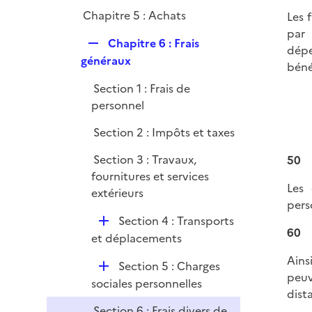
Chapitre 5 : Achats
Les 
par 
R
Chapitre 6 : Frais
dépe
e
généraux
béné
p
Section 1 : Frais de
l
personnel
i
e
Section 2 : Impôts et taxes
r
Section 3 : Travaux,
50
fournitures et services
Les 
extérieurs
pers
D
Section 4 : Transports
60
é
et déplacements
p
Ains
D
Section 5 : Charges
l
peuv
é
sociales personnelles
i
dist
p
e
Section 6 : Frais divers de