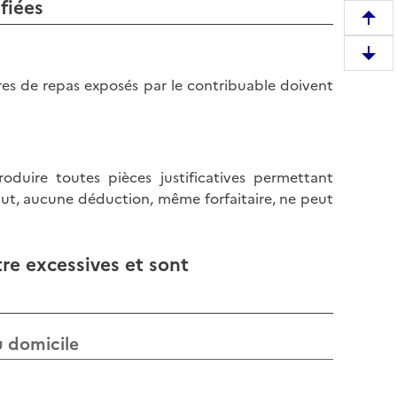
fiées
R
e
D
m
e
es de repas exposés par le contribuable doivent
o
s
n
c
t
e
e
n
r
duire toutes pièces justificatives permettant
d
e
aut, aucune déduction, même forfaitaire, ne peut
r
n
e
h
e
a
re excessives et sont
n
u
b
t
a
d
s
u domicile
e
d
l
e
a