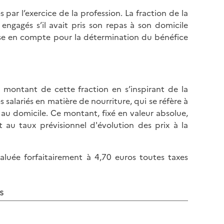
l
p
 par l’exercice de la profession. La fraction de la
a
a
engagés s’il avait pris son repas à son domicile
p
g
ise en compte pour la détermination du bénéfice
a
e
g
e
e montant de cette fraction en s’inspirant de la
alariés en matière de nourriture, qui se réfère à
 au domicile. Ce montant, fixé en valeur absolue,
au taux prévisionnel d'évolution des prix à la
valuée forfaitairement à 4,70 euros toutes taxes
s