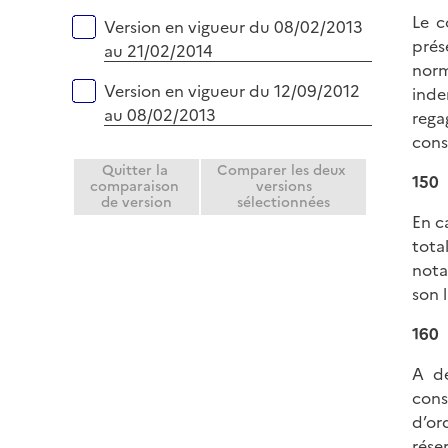
Le c
Version en vigueur du 08/02/2013
prés
au 21/02/2014
norm
Version en vigueur du 12/09/2012
inde
au 08/02/2013
rega
cons
Quitter la
Comparer les deux
150
comparaison
versions
de version
sélectionnées
En c
tota
nota
son 
160
A dé
cons
d’or
rése