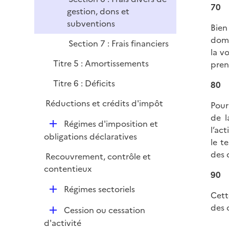
l
r
70
gestion, dons et
i
subventions
e
Bien
r
domi
Section 7 : Frais financiers
la v
Titre 5 : Amortissements
pren
Titre 6 : Déficits
80
Réductions et crédits d'impôt
Pour
de l
D
Régimes d'imposition et
l’ac
é
obligations déclaratives
le t
p
des 
Recouvrement, contrôle et
l
contentieux
i
90
e
D
Régimes sectoriels
Cett
r
é
des 
D
Cession ou cessation
p
é
d'activité
l