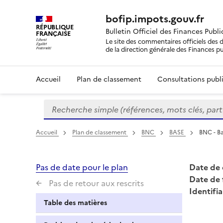
bofip.impots.gouv.fr
RÉPUBLIQUE
Bulletin Officiel des Finances Publ
FRANÇAISE
Le site des commentaires officiels des d
de la direction générale des Finances p
Accueil
Plan de classement
Consultations publi
Recherche simple (références, mots clés, partie 
Formulaire
de
recherche
Accueil
Plan de classement
BNC
BASE
BNC - B
Pas de date pour le plan
Date de 
Date de 
Pas de retour aux rescrits
Identifia
Table des matières