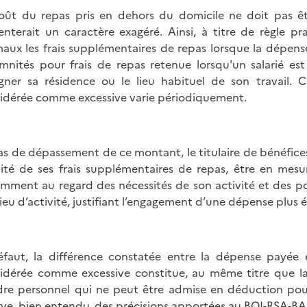
oût du repas pris en dehors du domicile ne doit pas ê
enterait un caractère exagéré. Ainsi, à titre de règle p
aux les frais supplémentaires de repas lorsque la dépens
mnités pour frais de repas retenue lorsqu'un salarié 
gner sa résidence ou le lieu habituel de son travail. C
idérée comme excessive varie périodiquement.
as de dépassement de ce montant, le titulaire de bénéfic
lité de ses frais supplémentaires de repas, être en mesur
mment au regard des nécessités de son activité et des pos
lieu d’activité, justifiant l’engagement d’une dépense plus é
faut, la différence constatée entre la dépense payée e
idérée comme excessive constitue, au même titre que la
dre personnel qui ne peut être admise en déduction pou
rve, bien entendu, des précisions apportées au
BOI-RSA-BA