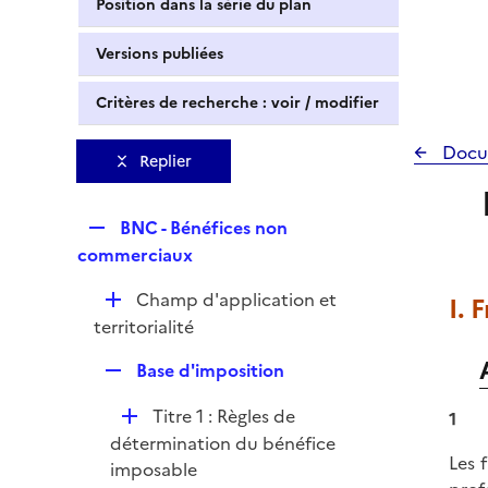
Position dans la série du plan
Versions publiées
Critères de recherche : voir / modifier
Docu
Replier
R
BNC - Bénéfices non
e
commerciaux
p
D
Champ d'application et
I. 
l
é
territorialité
i
p
e
R
Base d'imposition
l
r
e
i
D
Titre 1 : Règles de
1
p
e
é
détermination du bénéfice
l
r
Les 
p
imposable
i