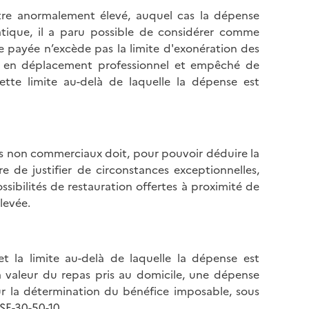
tre anormalement élevé, auquel cas la dépense
ratique, il a paru possible de considérer comme
e payée n’excède pas la limite d'exonération des
est en déplacement professionnel et empêché de
ette limite au-delà de laquelle la dépense est
es non commerciaux doit, pour pouvoir déduire la
e de justifier de circonstances exceptionnelles,
sibilités de restauration offertes à proximité de
levée.
t la limite au-delà de laquelle la dépense est
 valeur du repas pris au domicile, une dépense
r la détermination du bénéfice imposable, sous
SE-30-50-10
.