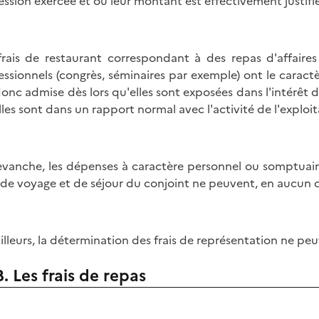
ession exercée et où leur montant est effectivement justifié
frais de restaurant correspondant à des repas d'affaire
essionnels (congrès, séminaires par exemple) ont le carac
donc admise dès lors qu'elles sont exposées dans l'intérêt de
lles sont dans un rapport normal avec l'activité de l'exploit
evanche, les dépenses à caractère personnel ou somptuaire
s de voyage et de séjour du conjoint ne peuvent, en aucun 
ailleurs, la détermination des frais de représentation ne peut
B. Les frais de repas