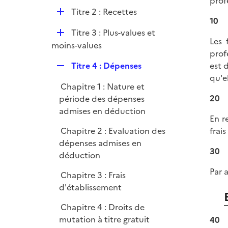
prof
l
e
D
Titre 2 : Recettes
i
r
10
é
e
D
Titre 3 : Plus-values et
p
r
Les 
é
moins-values
l
prof
p
i
R
Titre 4 : Dépenses
est 
l
e
e
qu'e
i
r
Chapitre 1 : Nature et
p
e
20
période des dépenses
l
r
admises en déduction
i
En r
e
Chapitre 2 : Evaluation des
frai
r
dépenses admises en
30
déduction
Par 
Chapitre 3 : Frais
d'établissement
Chapitre 4 : Droits de
mutation à titre gratuit
40