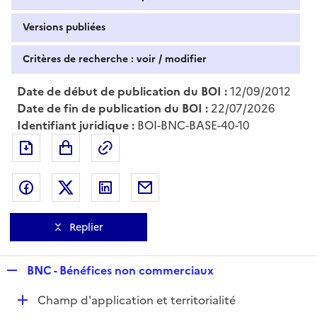
Versions publiées
Critères de recherche : voir / modifier
Date de début de publication du BOI :
12/09/2012
Date de fin de publication du BOI :
22/07/2026
Identifiant juridique :
BOI-BNC-BASE-40-10
Exporter le document au format pdf
Permalien : adresse web de ce doc
Partager sur Facebook
Partager sur Twitter
Partager sur LinkedIn
Partager par messagerie
Replier
R
BNC - Bénéfices non commerciaux
e
D
Champ d'application et territorialité
p
é