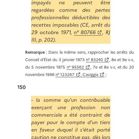
impayés ne peuvent être
regardées comme des pertes
professionnelles déductibles des
recettes imposables (CE, arrêt du
29 octobre 1971,
n° 80766
, RJ
III, p. 202).
Remarque
: Dans le même sens, rapprocher les arrêts du
Conseil d'État du 3 janvier 1973
n° 83240
, 8e et 9e s-s,
du 5 novembre 1975
n° 95562
, 7e et 8e s-s, et du 20
novembre 1996
n° 123267
, Caviggia
;
150
- la somme qu'un contribuable
exerçant une profession non
commerciale a été contraint de
payer pour le compte d'un tiers
en faveur duquel il s'était porté
caution ne constitue pas, dès lors