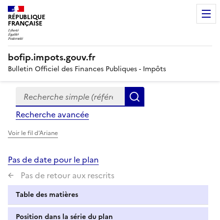
RÉPUBLIQUE
FRANÇAISE
bofip.impots.gouv.fr
Bulletin Officiel des Finances Publiques - Impôts
Recherche simple (références, mots clés, partie du titre
Formulaire
Rechercher
de
Recherche avancée
recherche
Voir le fil d'Ariane
Pas de date pour le plan
Pas de retour aux rescrits
Table des matières
Position dans la série du plan