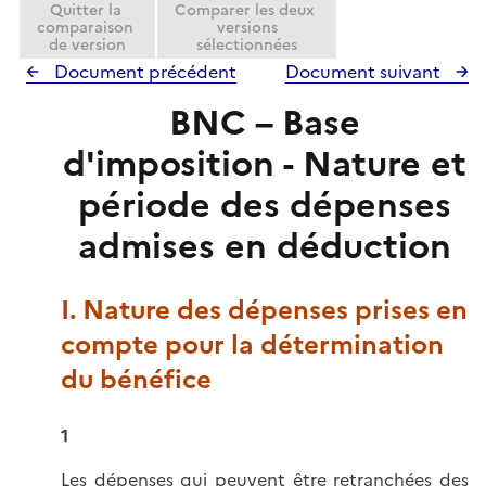
Quitter la
Comparer les deux
r
comparaison
versions
de version
sélectionnées
Document précédent
Document suivant
BNC – Base
d'imposition - Nature et
période des dépenses
admises en déduction
I. Nature des dépenses prises en
compte pour la détermination
du bénéfice
1
Les dépenses qui peuvent être retranchées des