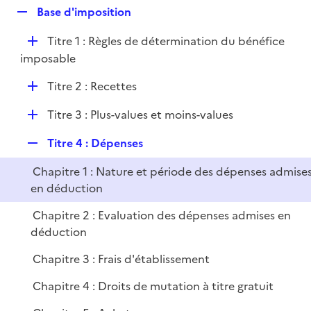
l
R
Base d'imposition
p
i
e
l
e
D
Titre 1 : Règles de détermination du bénéfice
p
i
r
é
imposable
l
e
p
i
r
D
Titre 2 : Recettes
l
e
é
i
r
D
Titre 3 : Plus-values et moins-values
p
e
é
l
r
R
Titre 4 : Dépenses
p
i
e
l
e
Chapitre 1 : Nature et période des dépenses admise
p
i
r
en déduction
l
e
i
r
Chapitre 2 : Evaluation des dépenses admises en
e
déduction
r
Chapitre 3 : Frais d'établissement
Chapitre 4 : Droits de mutation à titre gratuit