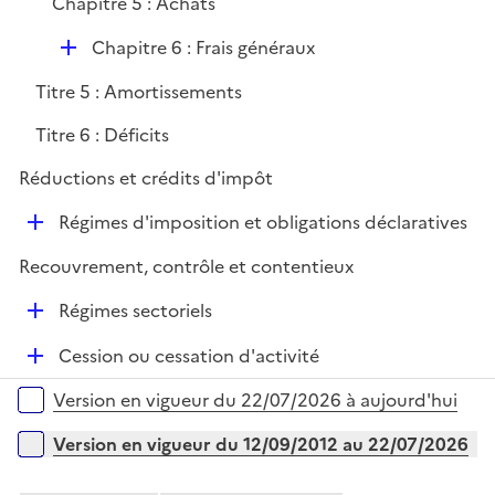
Chapitre 5 : Achats
D
Chapitre 6 : Frais généraux
é
Titre 5 : Amortissements
p
l
Titre 6 : Déficits
i
Réductions et crédits d'impôt
e
r
D
Régimes d'imposition et obligations déclaratives
é
Recouvrement, contrôle et contentieux
p
l
D
Régimes sectoriels
i
é
e
D
Cession ou cessation d'activité
p
r
é
l
Versions sur la période
Version en vigueur du 22/07/2026 à aujourd'hui
p
i
l
e
Version en vigueur du 12/09/2012 au 22/07/2026
i
r
e