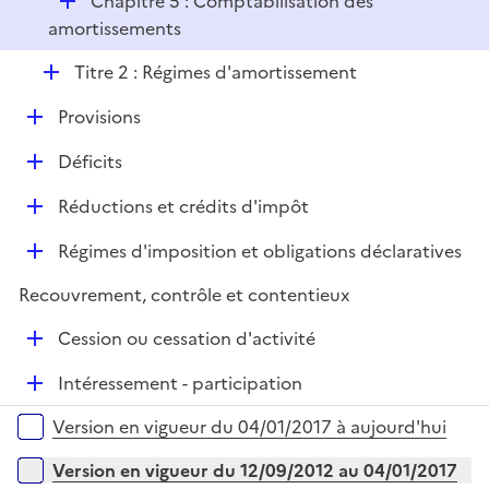
D
Chapitre 5 : Comptabilisation des
p
i
é
amortissements
l
e
p
i
r
D
Titre 2 : Régimes d'amortissement
l
e
é
i
r
D
Provisions
p
e
é
l
r
D
Déficits
p
i
é
l
e
D
Réductions et crédits d'impôt
p
i
r
é
l
e
D
Régimes d'imposition et obligations déclaratives
p
i
r
é
l
e
Recouvrement, contrôle et contentieux
p
i
r
l
e
D
Cession ou cessation d'activité
i
r
é
e
D
Intéressement - participation
p
r
é
l
Versions sur la période
Version en vigueur du 04/01/2017 à aujourd'hui
p
i
l
e
Version en vigueur du 12/09/2012 au 04/01/2017
i