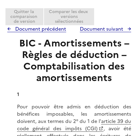
r
e
Quitter la
Comparer les deux
r
comparaison
versions
de version
sélectionnées
Document précédent
Document suivant
BIC - Amortissements –
Règles de déduction –
Comptabilisation des
amortissements
1
Pour pouvoir être admis en déduction des
bénéfices imposables, les amortissements
doivent, aux termes du 2° du 1 de l'
article 39 du
code général des impôts (CGI)
, avoir été
réellement effectués dans les écritures de