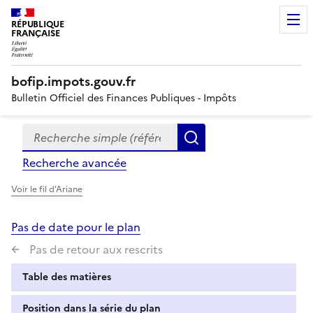
RÉPUBLIQUE
FRANÇAISE
bofip.impots.gouv.fr
Bulletin Officiel des Finances Publiques - Impôts
Recherche simple (références, mots clés, partie du titre
Formulaire
Rechercher
de
Recherche avancée
recherche
Voir le fil d'Ariane
Pas de date pour le plan
Pas de retour aux rescrits
Table des matières
Position dans la série du plan