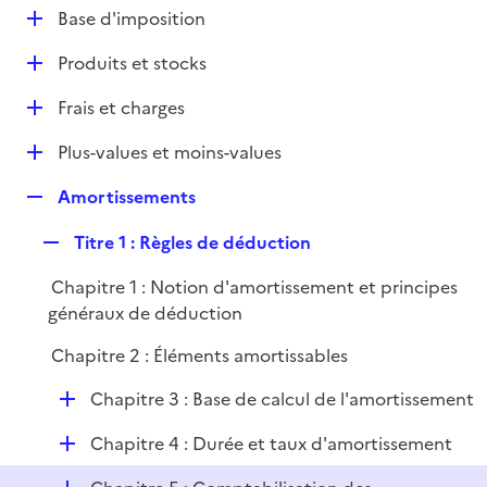
l
D
Base d'imposition
p
i
é
l
e
D
Produits et stocks
p
i
r
é
l
e
D
Frais et charges
p
i
r
é
l
e
D
Plus-values et moins-values
p
i
r
é
l
e
R
Amortissements
p
i
r
e
l
e
R
Titre 1 : Règles de déduction
p
i
r
e
l
e
Chapitre 1 : Notion d'amortissement et principes
p
i
r
généraux de déduction
l
e
i
r
Chapitre 2 : Éléments amortissables
e
r
D
Chapitre 3 : Base de calcul de l'amortissement
é
D
Chapitre 4 : Durée et taux d'amortissement
p
é
l