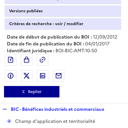
Versions publiées
Critères de recherche : voir / modifier
Date de début de publication du BOI :
12/09/2012
Date de fin de publication du BOI :
04/01/2017
Identifiant juridique :
BOI-BIC-AMT-10-50
Exporter le document au format pdf
Permalien : adresse web de ce doc
Partager sur Facebook
Partager sur Twitter
Partager sur LinkedIn
Partager par messagerie
Replier
R
BIC - Bénéfices industriels et commerciaux
e
D
Champ d'application et territorialité
p
é