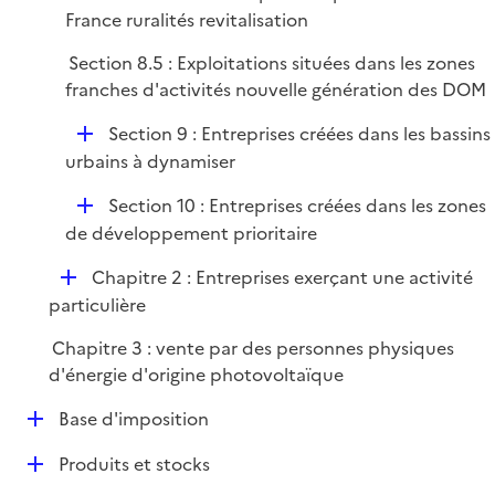
é
France ruralités revitalisation
i
p
e
Section 8.5 : Exploitations situées dans les zones
l
r
franches d'activités nouvelle génération des DOM
i
e
D
Section 9 : Entreprises créées dans les bassins
r
é
urbains à dynamiser
p
D
Section 10 : Entreprises créées dans les zones
l
é
de développement prioritaire
i
p
e
D
Chapitre 2 : Entreprises exerçant une activité
l
r
é
particulière
i
p
e
Chapitre 3 : vente par des personnes physiques
l
r
d'énergie d'origine photovoltaïque
i
e
D
Base d'imposition
r
é
D
Produits et stocks
p
é