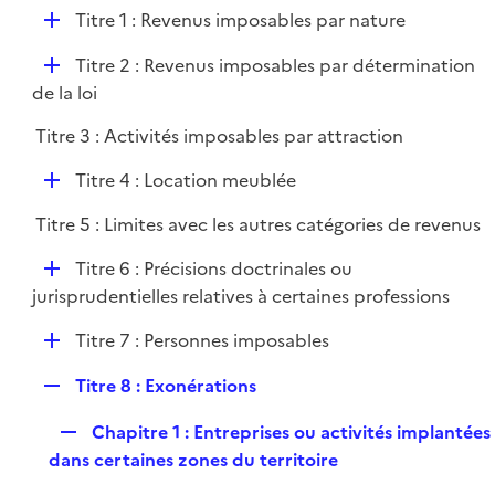
l
D
Titre 1 : Revenus imposables par nature
p
i
é
l
e
D
Titre 2 : Revenus imposables par détermination
p
i
r
é
de la loi
l
e
p
i
r
Titre 3 : Activités imposables par attraction
l
e
i
r
D
Titre 4 : Location meublée
e
é
r
Titre 5 : Limites avec les autres catégories de revenus
p
l
D
Titre 6 : Précisions doctrinales ou
i
é
jurisprudentielles relatives à certaines professions
e
p
r
D
Titre 7 : Personnes imposables
l
é
i
R
Titre 8 : Exonérations
p
e
e
l
r
R
Chapitre 1 : Entreprises ou activités implantées
p
i
e
dans certaines zones du territoire
l
e
p
i