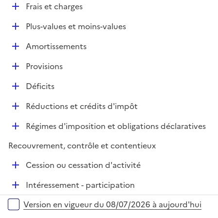
l
D
Frais et charges
p
i
é
l
e
D
Plus-values et moins-values
p
i
r
é
l
e
D
Amortissements
p
i
r
é
l
e
D
Provisions
p
i
r
é
l
e
D
Déficits
p
i
r
é
l
e
D
Réductions et crédits d'impôt
p
i
r
é
l
e
D
Régimes d'imposition et obligations déclaratives
p
i
r
é
l
e
Recouvrement, contrôle et contentieux
p
i
r
l
e
D
Cession ou cessation d'activité
i
r
é
e
D
Intéressement - participation
p
r
é
l
Versions sur la période
Version en vigueur du 08/07/2026 à aujourd'hui
p
i