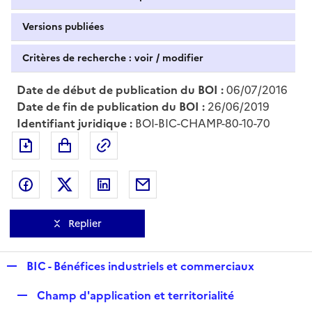
Versions publiées
Critères de recherche : voir / modifier
Date de début de publication du BOI :
06/07/2016
Date de fin de publication du BOI :
26/06/2019
Identifiant juridique :
BOI-BIC-CHAMP-80-10-70
Exporter le document au format pdf
Permalien : adresse web de ce doc
Partager sur Facebook
Partager sur Twitter
Partager sur LinkedIn
Partager par messagerie
Replier
R
BIC - Bénéfices industriels et commerciaux
e
R
Champ d'application et territorialité
p
e