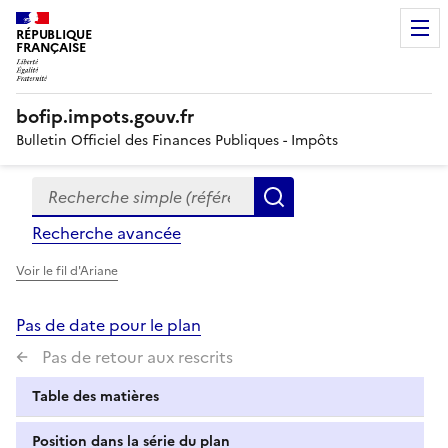
RÉPUBLIQUE
FRANÇAISE
bofip.impots.gouv.fr
Bulletin Officiel des Finances Publiques - Impôts
Recherche simple (références, mots clés, partie du titre
Formulaire
Rechercher
de
Recherche avancée
recherche
Voir le fil d'Ariane
Pas de date pour le plan
Pas de retour aux rescrits
Table des matières
Position dans la série du plan