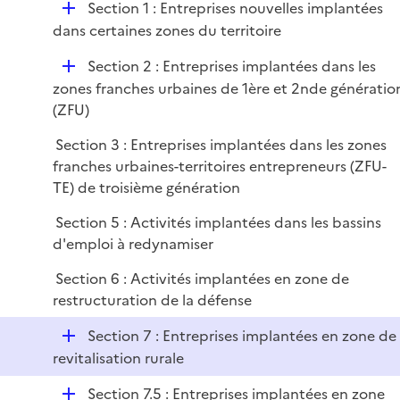
r
D
Section 1 : Entreprises nouvelles implantées
l
e
é
dans certaines zones du territoire
i
r
p
e
D
Section 2 : Entreprises implantées dans les
l
r
é
zones franches urbaines de 1ère et 2nde génératio
i
p
(ZFU)
e
l
r
Section 3 : Entreprises implantées dans les zones
i
franches urbaines-territoires entrepreneurs (ZFU-
e
TE) de troisième génération
r
Section 5 : Activités implantées dans les bassins
d'emploi à redynamiser
Section 6 : Activités implantées en zone de
restructuration de la défense
D
Section 7 : Entreprises implantées en zone de
é
revitalisation rurale
p
D
Section 7.5 : Entreprises implantées en zone
l