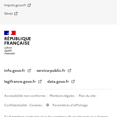
Impots.gouv.fr
Sénat
RÉPUBLIQUE
FRANÇAISE
info.gouv.fr
service-public.fr
legifrance.gouv.fr
data.gouv.fr
Accessibilité non conforme
Mentions légales
Plan du site
Confidentialité - Cookies
Paramètres d'affichage
Sauf mention contraire, tous les contenus de ce site sont sous
licence