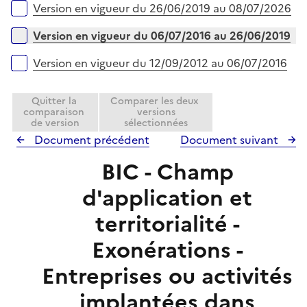
l
e
Version en vigueur du 26/06/2019 au 08/07/2026
i
r
e
Version en vigueur du 06/07/2016 au 26/06/2019
r
Version en vigueur du 12/09/2012 au 06/07/2016
Quitter la
Comparer les deux
comparaison
versions
de version
sélectionnées
Document précédent
Document suivant
BIC - Champ
d'application et
territorialité -
Exonérations -
Entreprises ou activités
implantées dans