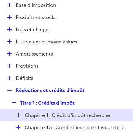
l
D
Base d'imposition
p
i
é
l
e
D
Produits et stocks
p
i
r
é
l
e
D
Frais et charges
p
i
r
é
l
e
D
Plus-values et moins-values
p
i
r
é
l
e
D
Amortissements
p
i
r
é
l
e
D
Provisions
p
i
r
é
l
e
D
Déficits
p
i
r
é
l
e
R
Réductions et crédits d'impôt
p
i
r
e
l
e
R
Titre 1 : Crédits d'impôt
p
i
r
e
l
e
D
Chapitre 1 : Crédit d'impôt recherche
p
i
r
é
l
e
D
Chapitre 1.5 : Crédit d'impôt en faveur de la
p
i
r