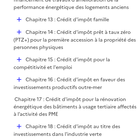
l
performance énergétique des logements anciens
i
D
Chapitre 13 : Crédit d'impôt famille
e
é
r
D
Chapitre 14 : Crédit d'impôt prêt à taux zéro
p
é
(PTZ+) pour la première accession à la propriété des
l
p
personnes physiques
i
l
e
D
Chapitre 15 : Crédit d'impôt pour la
i
r
é
compétitivité et l'emploi
e
p
r
D
Chapitre 16 : Crédit d'impôt en faveur des
l
é
investissements productifs outre-mer
i
p
e
Chapitre 17 : Crédit d'impôt pour la rénovation
l
r
énergétique des bâtiments à usage tertiaire affectés
i
à l’activité des PME
e
r
D
Chapitre 18 : Crédit d'impôt au titre des
é
investissements dans l'industrie verte