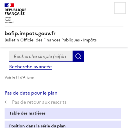
RÉPUBLIQUE
FRANÇAISE
bofip.impots.gouv.fr
Bulletin Officiel des Finances Publiques - Impôts
Recherche simple (références, mots clés, partie du titre
Formulaire
Rechercher
de
Recherche avancée
recherche
Voir le fil d'Ariane
Pas de date pour le plan
Pas de retour aux rescrits
Table des matières
Position dans la série du plan