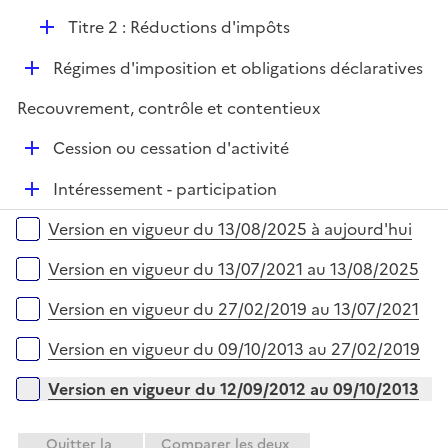
p
D
Titre 2 : Réductions d'impôts
l
é
i
D
Régimes d'imposition et obligations déclaratives
p
e
é
l
r
Recouvrement, contrôle et contentieux
p
i
l
e
D
Cession ou cessation d'activité
i
r
é
e
D
Intéressement - participation
p
r
é
l
Versions sur la période
Version en vigueur du 13/08/2025 à aujourd'hui
p
i
l
e
Version en vigueur du 13/07/2021 au 13/08/2025
i
r
e
Version en vigueur du 27/02/2019 au 13/07/2021
r
Version en vigueur du 09/10/2013 au 27/02/2019
Version en vigueur du 12/09/2012 au 09/10/2013
Quitter la
Comparer les deux