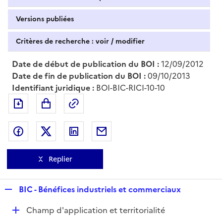
Versions publiées
Critères de recherche : voir / modifier
Date de début de publication du BOI :
12/09/2012
Date de fin de publication du BOI :
09/10/2013
Identifiant juridique :
BOI-BIC-RICI-10-10
Exporter le document au format pdf
Permalien : adresse web de ce doc
Partager sur Facebook
Partager sur Twitter
Partager sur LinkedIn
Partager par messagerie
Replier
R
BIC - Bénéfices industriels et commerciaux
e
D
Champ d'application et territorialité
p
é