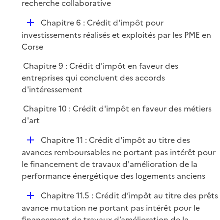
é
recherche collaborative
l
e
p
i
r
D
Chapitre 6 : Crédit d'impôt pour
l
e
é
investissements réalisés et exploités par les PME en
i
r
p
Corse
e
l
r
Chapitre 9 : Crédit d'impôt en faveur des
i
entreprises qui concluent des accords
e
d'intéressement
r
Chapitre 10 : Crédit d'impôt en faveur des métiers
d'art
D
Chapitre 11 : Crédit d'impôt au titre des
é
avances remboursables ne portant pas intérêt pour
p
le financement de travaux d'amélioration de la
l
performance énergétique des logements anciens
i
D
Chapitre 11.5 : Crédit d’impôt au titre des prêts
e
é
avance mutation ne portant pas intérêt pour le
r
p
financement de travaux d’amélioration de la