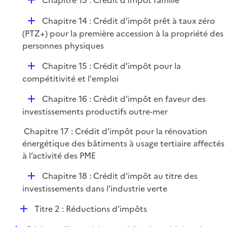
Chapitre 13 : Crédit d'impôt famille
e
é
r
D
Chapitre 14 : Crédit d'impôt prêt à taux zéro
p
é
(PTZ+) pour la première accession à la propriété des
l
p
personnes physiques
i
l
e
D
Chapitre 15 : Crédit d'impôt pour la
i
r
é
compétitivité et l'emploi
e
p
r
D
Chapitre 16 : Crédit d'impôt en faveur des
l
é
investissements productifs outre-mer
i
p
e
Chapitre 17 : Crédit d'impôt pour la rénovation
l
r
énergétique des bâtiments à usage tertiaire affectés
i
à l’activité des PME
e
r
D
Chapitre 18 : Crédit d'impôt au titre des
é
investissements dans l'industrie verte
p
D
Titre 2 : Réductions d'impôts
l
é
i