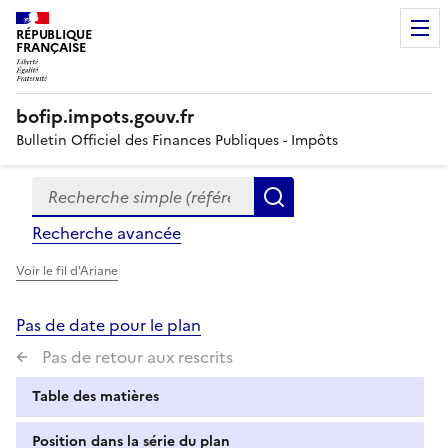
RÉPUBLIQUE
FRANÇAISE
bofip.impots.gouv.fr
Bulletin Officiel des Finances Publiques - Impôts
Recherche simple (références, mots clés, partie du titre
Formulaire
Rechercher
de
Recherche avancée
recherche
Voir le fil d'Ariane
Pas de date pour le plan
Pas de retour aux rescrits
Table des matières
Position dans la série du plan