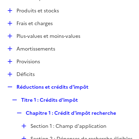
i
é
l
e
D
Produits et stocks
p
i
r
é
l
e
D
Frais et charges
p
i
r
é
l
e
D
Plus-values et moins-values
p
i
r
é
l
e
D
Amortissements
p
i
r
é
l
e
D
Provisions
p
i
r
é
l
e
D
Déficits
p
i
r
é
l
e
R
Réductions et crédits d'impôt
p
i
r
e
l
e
R
Titre 1 : Crédits d'impôt
p
i
r
e
l
e
R
Chapitre 1 : Crédit d'impôt recherche
p
i
r
e
l
e
D
Section 1 : Champ d'application
p
i
r
é
l
e
D
Section 2 : Dépenses de recherche éligibles