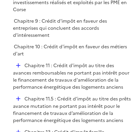
é
investissements réalisés et exploités par les PME en
i
p
Corse
e
l
r
Chapitre 9 : Crédit d'impôt en faveur des
i
entreprises qui concluent des accords
e
d'intéressement
r
Chapitre 10 : Crédit d'impôt en faveur des métiers
d'art
D
Chapitre 11 : Crédit d'impôt au titre des
é
avances remboursables ne portant pas intérêt pour
p
le financement de travaux d'amélioration de la
l
performance énergétique des logements anciens
i
D
Chapitre 11.5 : Crédit d’impôt au titre des prêts
e
é
avance mutation ne portant pas intérêt pour le
r
p
financement de travaux d’amélioration de la
l
performance énergétique des logements anciens
i
D