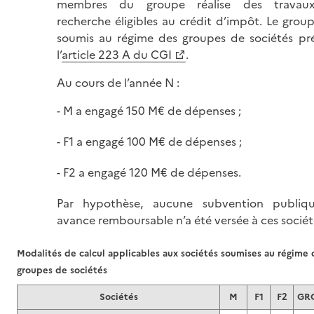
membres du groupe réalise des travau
recherche éligibles au crédit d’impôt. Le group
soumis au régime des groupes de sociétés pr
l’
article 223 A du CGI
.
Au cours de l’année N :
M a engagé 150 M€ de dépenses ;
F1 a engagé 100 M€ de dépenses ;
F2 a engagé 120 M€ de dépenses.
Par hypothèse, aucune subvention publiq
avance remboursable n’a été versée à ces sociét
Modalités de calcul applicables aux sociétés soumises au régime 
groupes de sociétés
Sociétés
M
F1
F2
GR