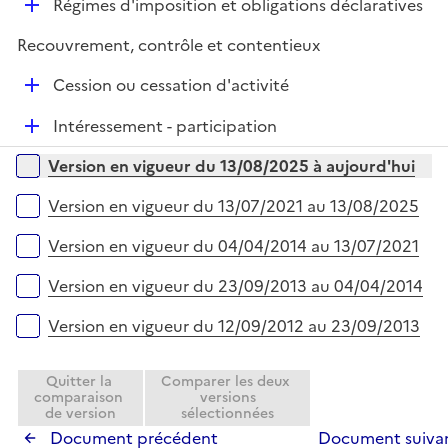
D
Régimes d'imposition et obligations déclaratives
p
e
é
l
r
Recouvrement, contrôle et contentieux
p
i
l
e
D
Cession ou cessation d'activité
i
r
é
e
D
Intéressement - participation
p
r
é
l
Versions sur la période
Version en vigueur du 13/08/2025 à aujourd'hui
p
i
l
e
Version en vigueur du 13/07/2021 au 13/08/2025
i
r
e
Version en vigueur du 04/04/2014 au 13/07/2021
r
Version en vigueur du 23/09/2013 au 04/04/2014
Version en vigueur du 12/09/2012 au 23/09/2013
Quitter la
Comparer les deux
comparaison
versions
de version
sélectionnées
Document précédent
Document suiva