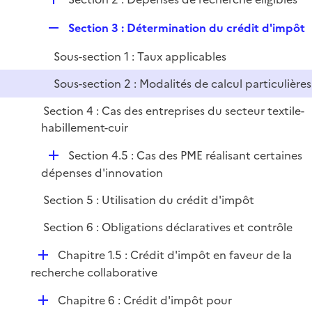
p
i
r
é
l
e
R
Section 3 : Détermination du crédit d'impôt
p
i
r
e
l
e
Sous-section 1 : Taux applicables
p
i
r
l
e
Sous-section 2 : Modalités de calcul particulières
i
r
Section 4 : Cas des entreprises du secteur textile-
e
habillement-cuir
r
D
Section 4.5 : Cas des PME réalisant certaines
é
dépenses d'innovation
p
Section 5 : Utilisation du crédit d'impôt
l
i
Section 6 : Obligations déclaratives et contrôle
e
D
Chapitre 1.5 : Crédit d'impôt en faveur de la
r
é
recherche collaborative
p
D
Chapitre 6 : Crédit d'impôt pour
l