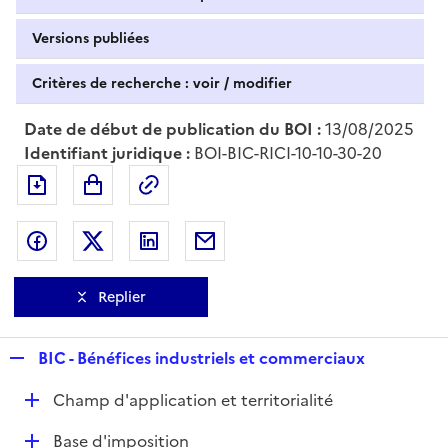
Versions publiées
Critères de recherche : voir / modifier
Date de début de publication du BOI :
13/08/2025
Identifiant juridique :
BOI-BIC-RICI-10-10-30-20
Exporter le document au format pdf
Permalien : adresse web de ce doc
Partager sur Facebook
Partager sur Twitter
Partager sur LinkedIn
Partager par messagerie
Replier
R
BIC - Bénéfices industriels et commerciaux
e
D
Champ d'application et territorialité
p
é
l
D
Base d'imposition
p