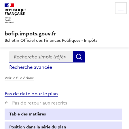
RÉPUBLIQUE
FRANÇAISE
bofip.impots.gouv.fr
Bulletin Officiel des Finances Publiques - Impôts
Recherche simple (références, mots clés, partie du titre
Formulaire
Rechercher
de
Recherche avancée
recherche
Voir le fil d'Ariane
Pas de date pour le plan
Pas de retour aux rescrits
Table des matières
Position dans la série du plan