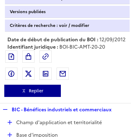
Versions publiées
Critères de recherche : voir / modifier
Date de début de publication du BOI :
12/09/2012
Identifiant juridique :
BOI-BIC-AMT-20-20
Exporter le document au format pdf
Permalien : adresse web de ce doc
Partager sur Facebook
Partager sur Twitter
Partager sur LinkedIn
Partager par messagerie
Replier
R
BIC - Bénéfices industriels et commerciaux
e
D
Champ d'application et territorialité
p
é
l
D
Base d'imposition
p