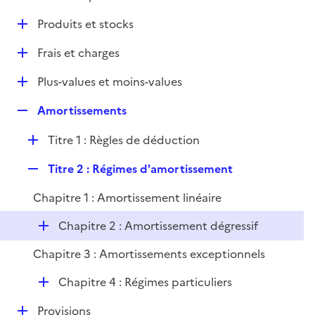
i
é
l
e
D
Produits et stocks
p
i
r
é
l
e
D
Frais et charges
p
i
r
é
l
e
D
Plus-values et moins-values
p
i
r
é
l
e
R
Amortissements
p
i
r
e
l
e
D
Titre 1 : Règles de déduction
p
i
r
é
l
e
R
Titre 2 : Régimes d'amortissement
p
i
r
e
l
e
Chapitre 1 : Amortissement linéaire
p
i
r
l
e
D
Chapitre 2 : Amortissement dégressif
i
r
é
e
Chapitre 3 : Amortissements exceptionnels
p
r
l
D
Chapitre 4 : Régimes particuliers
i
é
e
D
Provisions