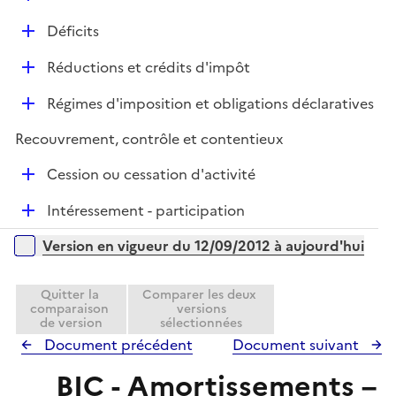
p
r
é
l
D
Déficits
p
i
é
l
e
D
Réductions et crédits d'impôt
p
i
r
é
l
e
D
Régimes d'imposition et obligations déclaratives
p
i
r
é
l
e
Recouvrement, contrôle et contentieux
p
i
r
l
e
D
Cession ou cessation d'activité
i
r
é
e
D
Intéressement - participation
p
r
é
l
Versions sur la période
Version en vigueur du 12/09/2012 à aujourd'hui
p
i
l
e
i
Quitter la
Comparer les deux
r
comparaison
versions
e
de version
sélectionnées
r
Document précédent
Document suivant
BIC - Amortissements –