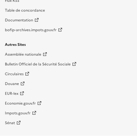
Flux RSS
Table de concordance
Documentation
bofip-archives.impots.gouv.fr
Autres Sites
Assemblée nationale
Bulletin Officiel de la Sécurité Sociale
Circulaires
Douane
EUR-lex
Economie.gouv.fr
Impots.gouv.fr
Sénat