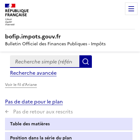
RÉPUBLIQUE
FRANÇAISE
bofip.impots.gouv.fr
Bulletin Officiel des Finances Publiques - Impôts
Recherche simple (références, mots clés, partie du titre
Formulaire
Rechercher
de
Recherche avancée
recherche
Voir le fil d'Ariane
Pas de date pour le plan
Pas de retour aux rescrits
Table des matières
Position dans la série du plan