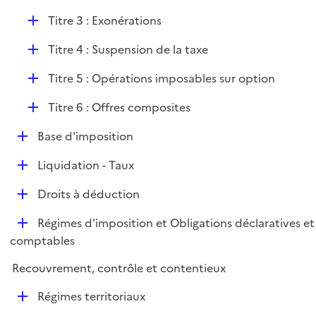
é
D
Titre 3 : Exonérations
p
é
l
D
Titre 4 : Suspension de la taxe
p
i
é
l
e
D
Titre 5 : Opérations imposables sur option
p
i
r
é
l
e
D
Titre 6 : Offres composites
p
i
r
é
l
e
D
Base d'imposition
p
i
r
é
l
e
D
Liquidation - Taux
p
i
r
é
l
e
D
Droits à déduction
p
i
r
é
l
e
D
Régimes d'imposition et Obligations déclaratives et
p
i
r
é
comptables
l
e
p
i
r
Recouvrement, contrôle et contentieux
l
e
i
r
D
Régimes territoriaux
e
é