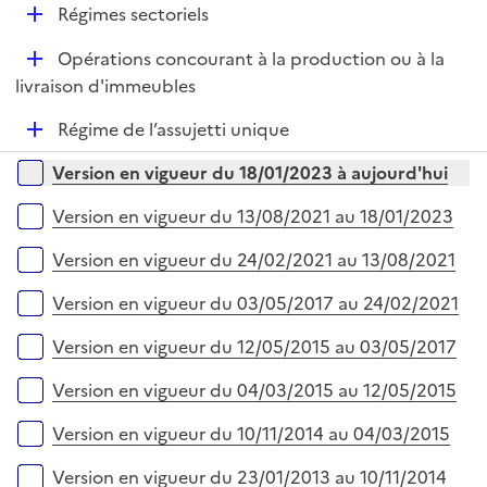
r
D
Régimes sectoriels
p
é
l
D
Opérations concourant à la production ou à la
p
i
é
livraison d'immeubles
l
e
p
i
r
D
Régime de l’assujetti unique
l
e
é
i
r
Versions sur la période
Version en vigueur du 18/01/2023 à aujourd'hui
p
e
l
r
Version en vigueur du 13/08/2021 au 18/01/2023
i
e
Version en vigueur du 24/02/2021 au 13/08/2021
r
Version en vigueur du 03/05/2017 au 24/02/2021
Version en vigueur du 12/05/2015 au 03/05/2017
Version en vigueur du 04/03/2015 au 12/05/2015
Version en vigueur du 10/11/2014 au 04/03/2015
Version en vigueur du 23/01/2013 au 10/11/2014