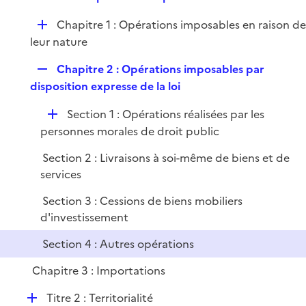
i
e
l
e
D
Chapitre 1 : Opérations imposables en raison d
p
i
r
é
leur nature
l
e
p
i
r
R
Chapitre 2 : Opérations imposables par
l
e
e
disposition expresse de la loi
i
r
p
e
D
Section 1 : Opérations réalisées par les
l
r
é
personnes morales de droit public
i
p
e
Section 2 : Livraisons à soi-même de biens et de
l
r
services
i
e
Section 3 : Cessions de biens mobiliers
r
d'investissement
Section 4 : Autres opérations
Chapitre 3 : Importations
D
Titre 2 : Territorialité