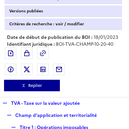
Versions publiées
Critères de recherche : voir / modifier
Date de début de publication du BOI :
18/01/2023
Identifiant juridique :
BOI-TVA-CHAMP-10-20-40
Exporter le document au format pdf
Permalien : adresse web de ce doc
Partager sur Facebook
Partager sur Twitter
Partager sur LinkedIn
Partager par messagerie
Replier
R
TVA - Taxe sur la valeur ajoutée
e
R
Champ d'application et territorialité
p
e
l
R
Titre 1 : Opérations imposables
p