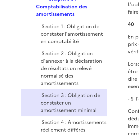
l
r
L'ob
e
Comptabilisation des
i
fair
p
amortissements
e
l
r
40
Section 1 : Obligation de
i
constater l'amortissement
e
En pa
en comptabilité
r
prix
vérif
Section 2 : Obligation
d'annexer à la déclaration
Lors
de résultats un relevé
être
normalisé des
dire
amortissements
exer
Section 3 : Obligation de
- Si 
constater un
amortissement minimal
Conf
dédu
Section 4 : Amortissements
immo
réellement différés
corr