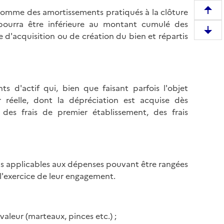
 somme des amortissements pratiqués à la clôture
R
e pourra être inférieure au montant cumulé des
e
D
 d'acquisition ou de création du bien et répartis
m
e
o
s
n
c
t
e
e
s d'actif qui, bien que faisant parfois l'objet
n
r
 réelle, dont la dépréciation est acquise dès
d
e
 des frais de premier établissement, des frais
r
n
e
h
e
a
n
u
s applicables aux dépenses pouvant être rangées
b
t
l'exercice de leur engagement.
a
d
s
e
d
l
e
valeur (marteaux, pinces etc.) ;
a