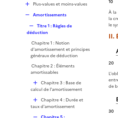
l
10
e
D
Plus-values et moins-values
p
i
r
é
l
À la
e
R
Amortissements
p
i
la c
r
e
l
e
le sy
R
Titre 1 : Règles de
p
i
r
e
déduction
l
II.
e
p
i
r
Chapitre 1 : Notion
l
e
d'amortissement et principes
i
r
généraux de déduction
e
20
r
Chapitre 2 : Éléments
amortissables
L'ob
entr
D
Chapitre 3 : Base de
de b
é
calcul de l'amortissement
p
D
Chapitre 4 : Durée et
l
é
taux d'amortissement
i
30
p
e
R
Chapitre 5 :