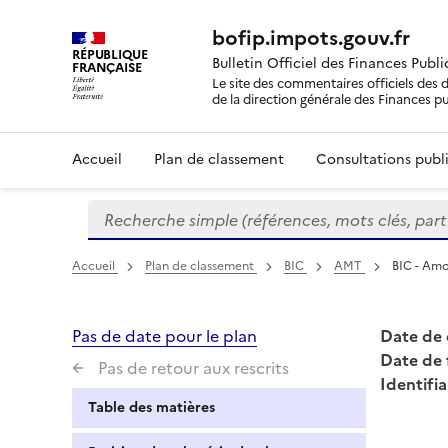
bofip.impots.gouv.fr
RÉPUBLIQUE
Bulletin Officiel des Finances Publ
FRANÇAISE
Le site des commentaires officiels des d
de la direction générale des Finances p
Accueil
Plan de classement
Consultations publi
Recherche simple (références, mots clés, partie 
Formulaire
de
recherche
Accueil
Plan de classement
BIC
AMT
BIC - Amo
Pas de date pour le plan
Date de 
Date de 
Pas de retour aux rescrits
Identifia
Table des matières