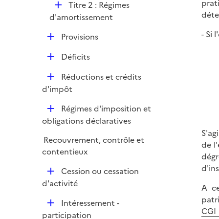
prat
D
Titre 2 : Régimes
déte
é
d'amortissement
p
- Si
D
Provisions
l
é
i
D
Déficits
p
e
é
l
r
D
Réductions et crédits
p
i
é
d'impôt
l
e
p
i
r
D
Régimes d'imposition et
l
e
é
obligations déclaratives
i
r
p
S'ag
e
Recouvrement, contrôle et
l
de l
r
contentieux
i
dégr
e
d'in
D
Cession ou cessation
r
é
d'activité
A ce
p
patr
D
Intéressement -
l
CGI
é
participation
i