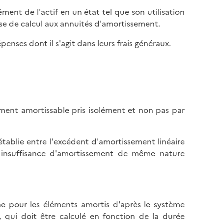
l
p
ent de l'actif en un état tel que son utilisation
a
a
base de calcul aux annuités d'amortissement.
p
g
a
e
enses dont il s'agit dans leurs frais généraux.
g
e
ment amortissable pris isolément et non pas par
ablie entre l'excédent d'amortissement linéaire
 insuffisance d'amortissement de même nature
me pour les éléments amortis d'après le système
e, qui doit être calculé en fonction de la durée