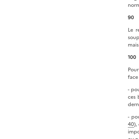
norm
90
Le r
soup
mais
100
Pour
face
- po
ces 
dern
- po
40
),
impo