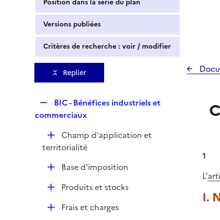
Position dans la série du plan
Versions publiées
Critères de recherche : voir / modifier
Docu
Replier
R
BIC - Bénéfices industriels et
C
e
commerciaux
p
D
Champ d'application et
l
é
territorialité
i
1
p
e
D
Base d'imposition
l
r
L'
art
é
i
D
Produits et stocks
p
e
I. 
é
l
r
D
Frais et charges
p
i
é