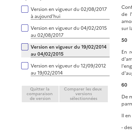
p
e
Conf
Versions sur la période
Version en vigueur du 02/08/2017
l
r
de l
à aujourd'hui
i
amor
e
Version en vigueur du 04/02/2015
sur 
r
au 02/08/2017
50
Version en vigueur du 19/02/2014
En r
au 04/02/2015
d'am
Version en vigueur du 12/09/2012
l'en
au 19/02/2014
d'au
60
Quitter la
Comparer les deux
comparaison
versions
De m
de version
sélectionnées
parm
Il e
- de