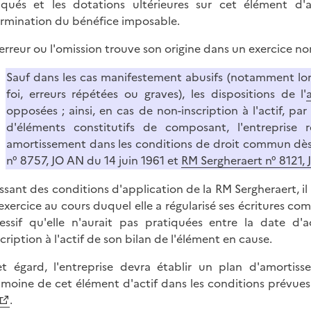
iqués et les dotations ultérieures sur cet élément d'
rmination du bénéfice imposable.
 l'erreur ou l'omission trouve son origine dans un exercice non
Sauf dans les cas manifestement abusifs (notamment l
foi, erreurs répétées ou graves), les dispositions de l'
opposées ; ainsi, en cas de non-inscription à l'actif, 
d'éléments constitutifs de composant, l'entreprise 
amortissement dans les conditions de droit commun dès 
n° 8757, JO AN du 14 juin 1961 et
RM Sergheraert n° 8121, 
issant des conditions d'application de la RM Sergheraert, il
'exercice au cours duquel elle a régularisé ses écritures co
essif qu'elle n'aurait pas pratiquées entre la date d
scription à l'actif de son bilan de l'élément en cause.
t égard, l'entreprise devra établir un plan d'amorti
imoine de cet élément d'actif dans les conditions prévues 
.