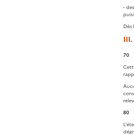
- de
puis
Dès 
III
70
Cett
rapp
Aucu
cons
rele
80
L'ét
dégr