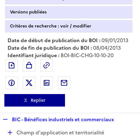
Versions publiées
Critères de recherche : voir / modifier
Date de début de publication du BOI :
09/01/2013
Date de fin de publication du BOI :
08/04/2013
Identifiant juridique :
BOI-BIC-CHG-10-10-20
Exporter le document au format pdf
Permalien : adresse web de ce doc
Partager sur Facebook
Partager sur Twitter
Partager sur LinkedIn
Partager par messagerie
Replier
R
BIC - Bénéfices industriels et commerciaux
e
D
Champ d'application et territorialité
p
é