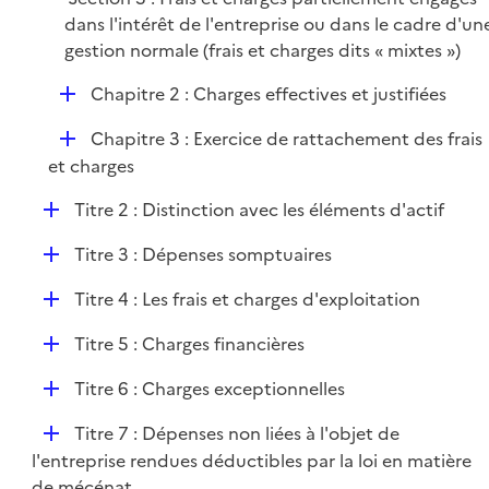
dans l'intérêt de l'entreprise ou dans le cadre d'un
gestion normale (frais et charges dits « mixtes »)
D
Chapitre 2 : Charges effectives et justifiées
é
D
Chapitre 3 : Exercice de rattachement des frais
p
é
et charges
l
p
i
D
Titre 2 : Distinction avec les éléments d'actif
l
e
é
i
r
D
Titre 3 : Dépenses somptuaires
p
e
é
l
r
D
Titre 4 : Les frais et charges d'exploitation
p
i
é
l
e
D
Titre 5 : Charges financières
p
i
r
é
l
e
D
Titre 6 : Charges exceptionnelles
p
i
r
é
l
e
D
Titre 7 : Dépenses non liées à l'objet de
p
i
r
é
l'entreprise rendues déductibles par la loi en matière
l
e
p
de mécénat