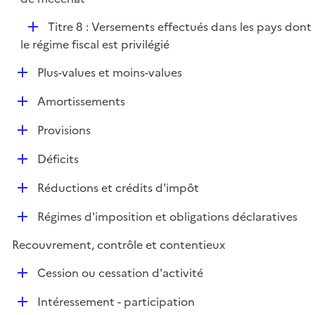
i
r
l
e
D
Titre 8 : Versements effectués dans les pays dont
i
r
é
le régime fiscal est privilégié
e
p
r
D
Plus-values et moins-values
l
é
i
D
Amortissements
p
e
é
l
r
D
Provisions
p
i
é
l
e
D
Déficits
p
i
r
é
l
e
D
Réductions et crédits d'impôt
p
i
r
é
l
e
D
Régimes d'imposition et obligations déclaratives
p
i
r
é
l
e
Recouvrement, contrôle et contentieux
p
i
r
l
e
D
Cession ou cessation d'activité
i
r
é
e
D
Intéressement - participation
p