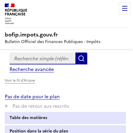
RÉPUBLIQUE
FRANÇAISE
bofip.impots.gouv.fr
Bulletin Officiel des Finances Publiques - Impôts
Recherche simple (références, mots clés, partie du titre
Formulaire
Rechercher
de
Recherche avancée
recherche
Voir le fil d'Ariane
Pas de date pour le plan
Pas de retour aux rescrits
Table des matières
Position dans la série du plan