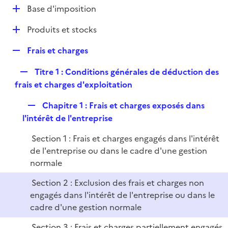
l
D
Base d'imposition
p
i
é
l
e
D
Produits et stocks
p
i
r
é
l
e
R
Frais et charges
p
i
r
e
l
e
R
Titre 1 : Conditions générales de déduction des
p
i
r
e
frais et charges d'exploitation
l
e
p
i
r
R
Chapitre 1 : Frais et charges exposés dans
l
e
e
l'intérêt de l'entreprise
i
r
p
e
Section 1 : Frais et charges engagés dans l'intérêt
l
r
de l'entreprise ou dans le cadre d'une gestion
i
normale
e
r
Section 2 : Exclusion des frais et charges non
engagés dans l'intérêt de l'entreprise ou dans le
cadre d'une gestion normale
Section 3 : Frais et charges partiellement engagés