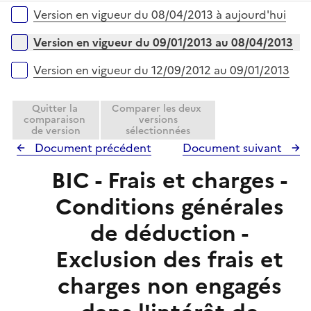
r
é
l
Versions sur la période
Version en vigueur du 08/04/2013 à aujourd'hui
p
i
l
e
Version en vigueur du 09/01/2013 au 08/04/2013
i
r
e
Version en vigueur du 12/09/2012 au 09/01/2013
r
Quitter la
Comparer les deux
comparaison
versions
de version
sélectionnées
Document précédent
Document suivant
BIC - Frais et charges -
Conditions générales
de déduction -
Exclusion des frais et
charges non engagés