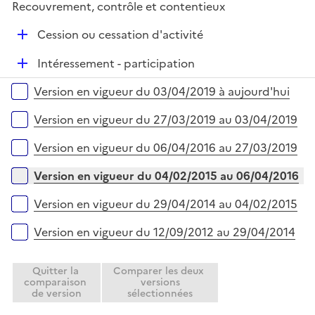
e
Recouvrement, contrôle et contentieux
p
i
r
l
e
D
Cession ou cessation d'activité
i
r
é
e
D
Intéressement - participation
p
r
é
l
Versions sur la période
Version en vigueur du 03/04/2019 à aujourd'hui
p
i
l
e
Version en vigueur du 27/03/2019 au 03/04/2019
i
r
e
Version en vigueur du 06/04/2016 au 27/03/2019
r
Version en vigueur du 04/02/2015 au 06/04/2016
Version en vigueur du 29/04/2014 au 04/02/2015
Version en vigueur du 12/09/2012 au 29/04/2014
Quitter la
Comparer les deux
comparaison
versions
de version
sélectionnées