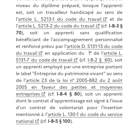
niveau du diplôme préparé, lorsque l'apprenti
est, soit un travailleur handicapé au sens de
l'
article L. 5213-1 du code du travail
et de
l'
article L. 5213-2 du code du travail
(cf.
I-B-3 §
70
), soit un apprenti sans qualification
bénéficiant de l'accompagnement personnalisé
et renforcé prévu par l'
article D. 5131-13 du code
du travail
en application du 1° de l'
article L.
5131-7 du code de travail
(cf.
I-B-2 § 60
), soit
un apprenti employé par une entreprise portant
le label "Entreprise du patrimoine vivant" au sens
de l'
article 23 de la loi n° 2005-882 du 2 août
2005 en faveur des petites et moyennes
entreprises
(cf.
I-B-4 § 80
), soit un apprenti
dont le contrat d'apprentissage est signé à l'issue
d'un contrat de volontariat pour l'insertion
mentionné à l'
article L. 130-1 du code du service
national
(cf.
I-B-5 § 100
).