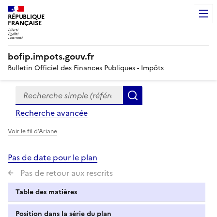
RÉPUBLIQUE
FRANÇAISE
bofip.impots.gouv.fr
Bulletin Officiel des Finances Publiques - Impôts
Recherche simple (références, mots clés, partie du titre
Formulaire
Rechercher
de
Recherche avancée
recherche
Voir le fil d'Ariane
Pas de date pour le plan
Pas de retour aux rescrits
Table des matières
Position dans la série du plan