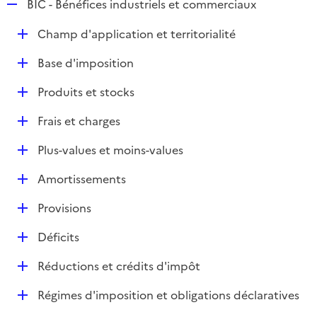
R
BIC - Bénéfices industriels et commerciaux
e
D
Champ d'application et territorialité
p
é
l
D
Base d'imposition
p
i
é
l
e
D
Produits et stocks
p
i
r
é
l
e
D
Frais et charges
p
i
r
é
l
e
D
Plus-values et moins-values
p
i
r
é
l
e
D
Amortissements
p
i
r
é
l
e
D
Provisions
p
i
r
é
l
e
D
Déficits
p
i
r
é
l
e
D
Réductions et crédits d'impôt
p
i
r
é
l
e
D
Régimes d'imposition et obligations déclaratives
p
i
r
é
l