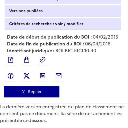
Versions publiées
Critères de recherche : voir / modifier
Date de début de publication du BOI :
04/02/2015
Date de fin de publication du BOI :
06/04/2016
Identifiant juridique :
BOI-BIC-RICI-10-40
Exporter le document au format pdf
Permalien : adresse web de ce doc
Partager sur Facebook
Partager sur Twitter
Partager sur LinkedIn
Partager par messagerie
Replier
La dernière version enregistrée du plan de classement ne
contient pas ce document. Sa série de rattachement est
présentée ci-dessous.