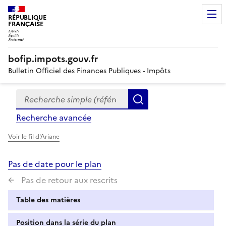
RÉPUBLIQUE
FRANÇAISE
bofip.impots.gouv.fr
Bulletin Officiel des Finances Publiques - Impôts
Recherche simple (références, mots clés, partie du titre
Formulaire
Rechercher
de
Recherche avancée
recherche
Voir le fil d'Ariane
Pas de date pour le plan
Pas de retour aux rescrits
Table des matières
Position dans la série du plan