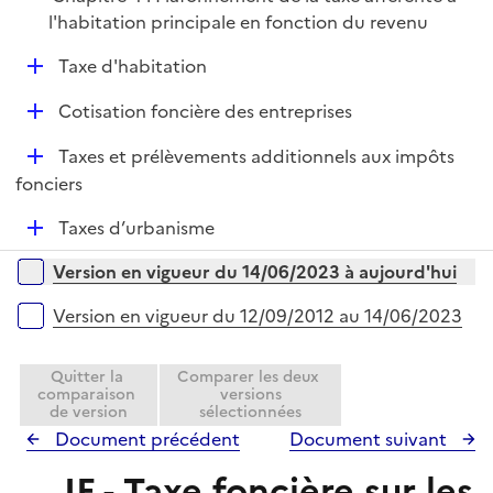
i
l'habitation principale en fonction du revenu
e
D
Taxe d'habitation
r
é
D
Cotisation foncière des entreprises
p
é
l
D
Taxes et prélèvements additionnels aux impôts
p
i
é
fonciers
l
e
p
i
r
D
Taxes d’urbanisme
l
e
é
i
r
Versions sur la période
Version en vigueur du 14/06/2023 à aujourd'hui
p
e
l
r
Version en vigueur du 12/09/2012 au 14/06/2023
i
e
Quitter la
Comparer les deux
r
comparaison
versions
de version
sélectionnées
Document précédent
Document suivant
IF - Taxe foncière sur les