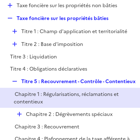
i
D
Taxe foncière sur les propriétés non bâties
l
e
é
i
r
R
Taxe foncière sur les propriétés bâties
p
e
e
l
r
D
Titre 1 : Champ d'application et territorialité
p
i
é
l
e
D
Titre 2 : Base d'imposition
p
i
r
é
l
e
Titre 3 : Liquidation
p
i
r
l
e
Titre 4 : Obligations déclaratives
i
r
R
e
Titre 5 : Recouvrement - Contrôle - Contentieux
e
r
Chapitre 1 : Régularisations, réclamations et
p
contentieux
l
i
D
Chapitre 2 : Dégrèvements spéciaux
e
é
r
Chapitre 3 : Recouvrement
p
l
Chapitre 4 : Plafonnement de la taxe afférente à