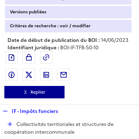
Versions publiées
Critères de recherche : voir / modifier
Date de début de publication du BOI :
14/06/2023
Identifiant juridique :
BOI-IF-TFB-50-10
Exporter le document au format pdf
Permalien : adresse web de ce doc
Partager sur Facebook
Partager sur Twitter
Partager sur LinkedIn
Partager par messagerie
Replier
R
IF - Impôts fonciers
e
D
Collectivités territoriales et structures de
p
é
coopération intercommunale
l
p