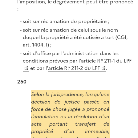
l'imposition, le dégrèvement peut être prononcé
:
soit sur réclamation du propriétaire ;
soit sur réclamation de celui sous le nom
duquel la propriété a été cotisée à tort (CGI,
art. 1404, I) ;
soit d'office par l'administration dans les
conditions prévues par l'
article R.* 211-1 du LPF
et par l'
article R.* 211-2 du LPF
.
250
Selon la jurisprudence, lorsqu’une
décision de justice passée en
force de chose jugée a prononcé
l’annulation ou la résolution d’un
acte portant transfert de
propriété d’un immeuble,