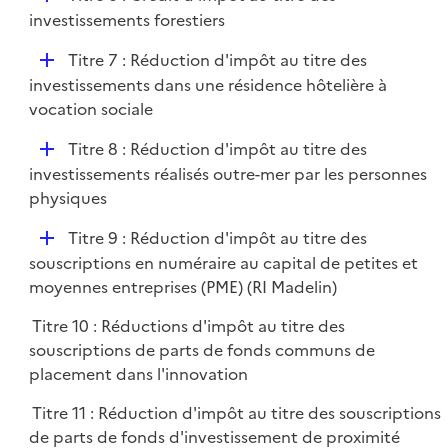
l
é
investissements forestiers
i
p
e
D
Titre 7 : Réduction d'impôt au titre des
l
r
é
investissements dans une résidence hôtelière à
i
p
vocation sociale
e
l
r
D
Titre 8 : Réduction d'impôt au titre des
i
é
investissements réalisés outre-mer par les personnes
e
p
physiques
r
l
D
Titre 9 : Réduction d'impôt au titre des
i
é
souscriptions en numéraire au capital de petites et
e
p
moyennes entreprises (PME) (RI Madelin)
r
l
Titre 10 : Réductions d'impôt au titre des
i
souscriptions de parts de fonds communs de
e
placement dans l'innovation
r
Titre 11 : Réduction d'impôt au titre des souscriptions
de parts de fonds d'investissement de proximité