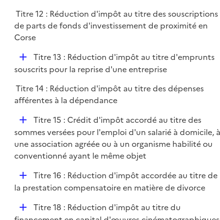
Titre 12 : Réduction d'impôt au titre des souscriptions
de parts de fonds d'investissement de proximité en
Corse
D
Titre 13 : Réduction d'impôt au titre d'emprunts
é
souscrits pour la reprise d'une entreprise
p
Titre 14 : Réduction d'impôt au titre des dépenses
l
afférentes à la dépendance
i
e
D
Titre 15 : Crédit d'impôt accordé au titre des
r
é
sommes versées pour l'emploi d'un salarié à domicile, 
p
une association agréée ou à un organisme habilité ou
l
conventionné ayant le même objet
i
D
Titre 16 : Réduction d'impôt accordée au titre de
e
é
la prestation compensatoire en matière de divorce
r
p
D
Titre 18 : Réduction d'impôt au titre du
l
é
financement en capital d'œuvres cinématographiques