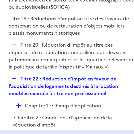
i
p
ou audiovisuelles (SOFICA)
e
l
r
Titre 19 : Réductions d'impôt au titre des travaux de
i
conservation ou de restauration d'objets mobiliers
e
classés monuments historiques
r
D
Titre 20 : Réduction d'impôt au titre des
é
dépenses de restauration immobilière dans les sites
p
patrimoniaux remarquables et les quartiers relevant d
l
la politique de la ville (dispositif « Malraux »)
i
R
Titre 22 : Réduction d'impôt en faveur de
e
e
l'acquisition de logements destinés à la location
r
p
meublée exercée à titre non professionnel
l
D
Chapitre 1 : Champ d'application
i
é
e
Chapitre 2 : Conditions d'application de la
p
r
réduction d'impôt
l