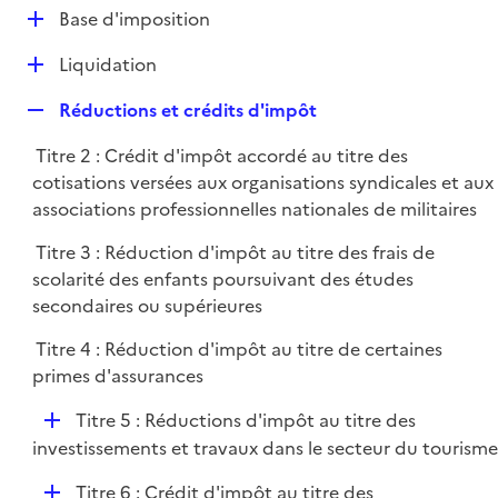
l
D
Base d'imposition
p
i
é
l
e
D
Liquidation
p
i
r
é
l
e
R
Réductions et crédits d'impôt
p
i
r
e
l
e
Titre 2 : Crédit d'impôt accordé au titre des
p
i
r
cotisations versées aux organisations syndicales et aux
l
e
associations professionnelles nationales de militaires
i
r
e
Titre 3 : Réduction d'impôt au titre des frais de
r
scolarité des enfants poursuivant des études
secondaires ou supérieures
Titre 4 : Réduction d'impôt au titre de certaines
primes d'assurances
D
Titre 5 : Réductions d'impôt au titre des
é
investissements et travaux dans le secteur du tourisme
p
D
Titre 6 : Crédit d'impôt au titre des