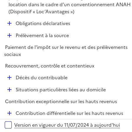
p
location dans le cadre d’un conventionnement ANAH
l
(Dispositif « Loc’Avantages »)
i
D
Obligations déclaratives
e
é
r
D
Prélèvement à la source
p
é
l
Paiement de l'impôt sur le revenu et des prélèvements
p
i
sociaux
l
e
i
r
Recouvrement, contrôle et contentieux
e
D
r
Décès du contribuable
é
D
Situations particulières liées au domicile
p
é
l
Contribution exceptionnelle sur les hauts revenus
p
i
l
e
D
Contribution différentielle sur les hauts revenus
i
r
é
Versions sur la période
e
Version en vigueur du 11/07/2024 à aujourd'hui
p
r