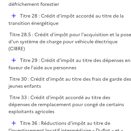
défrichement forestier
e
r
D
Titre 28 : Crédit d'impôt accordé au titre de la
é
transition énergétique
p
Titre 28.5 : Crédit d'impôt pour l'acquisition et la pos
l
d'un système de charge pour véhicule électrique
i
(CIBRE)
e
r
D
Titre 29 : Crédit d'impôt au titre des dépenses en
é
faveur de l'aide aux personnes
p
Titre 30 : Crédit d'impôt au titre des frais de garde de
l
jeunes enfants
i
e
Titre 33 : Crédit d'impôt accordé au titre des
r
dépenses de remplacement pour congé de certains
exploitants agricoles
D
Titre 36 : Réductions d’impôt au titre de
é
l’investissement locatif intermédiaire « Duflot » et «