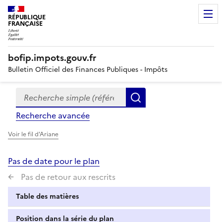
RÉPUBLIQUE
FRANÇAISE
bofip.impots.gouv.fr
Bulletin Officiel des Finances Publiques - Impôts
Recherche simple (références, mots clés, partie du titre
Formulaire
Rechercher
de
Recherche avancée
recherche
Voir le fil d'Ariane
Pas de date pour le plan
Pas de retour aux rescrits
Table des matières
Position dans la série du plan