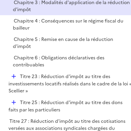
i
Chapitre 3 : Modalités d'application de la réduction
e
d'impôt
r
Chapitre 4 : Conséquences sur le régime fiscal du
bailleur
Chapitre 5 : Remise en cause de la réduction
d'impôt
Chapitre 6 : Obligations déclaratives des
contribuables
D
Titre 23 : Réduction d'impôt au titre des
é
investissements locatifs réalisés dans le cadre de la loi 
p
Scellier »
l
D
Titre 25 : Réduction d'impôt au titre des dons
i
é
faits par les particuliers
e
p
r
Titre 27 : Réduction d'impôt au titre des cotisations
l
versées aux associations syndicales chargées du
i