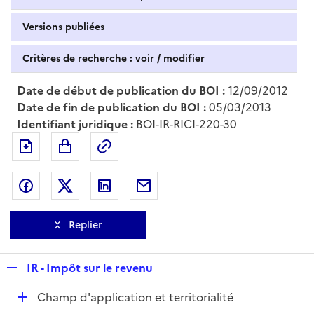
Versions publiées
Critères de recherche : voir / modifier
Date de début de publication du BOI :
12/09/2012
Date de fin de publication du BOI :
05/03/2013
Identifiant juridique :
BOI-IR-RICI-220-30
Exporter le document au format pdf
Permalien : adresse web de ce doc
Partager sur Facebook
Partager sur Twitter
Partager sur LinkedIn
Partager par messagerie
Replier
R
IR - Impôt sur le revenu
e
D
Champ d'application et territorialité
p
é