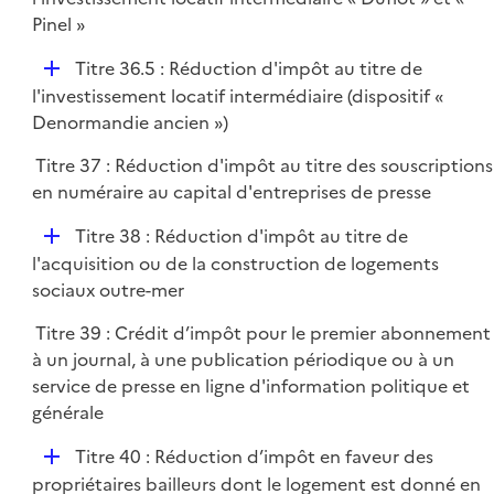
p
Pinel »
l
D
Titre 36.5 : Réduction d'impôt au titre de
i
é
l'investissement locatif intermédiaire (dispositif «
e
p
Denormandie ancien »)
r
l
Titre 37 : Réduction d'impôt au titre des souscriptions
i
en numéraire au capital d'entreprises de presse
e
r
D
Titre 38 : Réduction d'impôt au titre de
é
l'acquisition ou de la construction de logements
p
sociaux outre-mer
l
Titre 39 : Crédit d’impôt pour le premier abonnement
i
à un journal, à une publication périodique ou à un
e
service de presse en ligne d'information politique et
r
générale
D
Titre 40 : Réduction d’impôt en faveur des
é
propriétaires bailleurs dont le logement est donné en