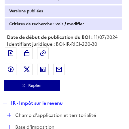
Versions publiées
Critères de recherche : voir / modifier
Date de début de publication du BOI :
11/07/2024
Identifiant juridique :
BOI-IR-RICI-220-30
Exporter le document au format pdf
Permalien : adresse web de ce doc
Partager sur Facebook
Partager sur Twitter
Partager sur LinkedIn
Partager par messagerie
Replier
R
IR - Impôt sur le revenu
e
D
Champ d'application et territorialité
p
é
l
D
Base d'imposition
p