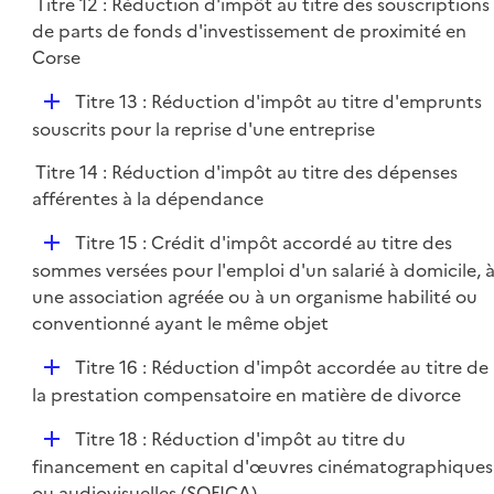
Titre 12 : Réduction d'impôt au titre des souscriptions
de parts de fonds d'investissement de proximité en
Corse
D
Titre 13 : Réduction d'impôt au titre d'emprunts
é
souscrits pour la reprise d'une entreprise
p
Titre 14 : Réduction d'impôt au titre des dépenses
l
afférentes à la dépendance
i
e
D
Titre 15 : Crédit d'impôt accordé au titre des
r
é
sommes versées pour l'emploi d'un salarié à domicile, 
p
une association agréée ou à un organisme habilité ou
l
conventionné ayant le même objet
i
D
Titre 16 : Réduction d'impôt accordée au titre de
e
é
la prestation compensatoire en matière de divorce
r
p
D
Titre 18 : Réduction d'impôt au titre du
l
é
financement en capital d'œuvres cinématographiques
i
p
ou audiovisuelles (SOFICA)