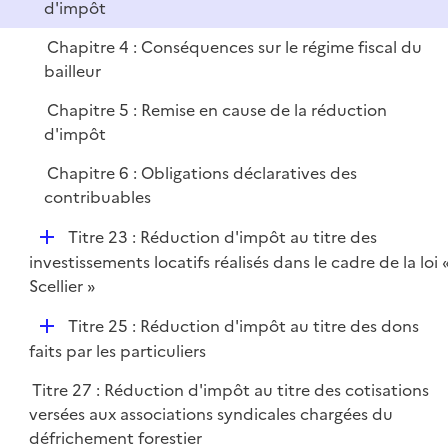
e
d'impôt
r
Chapitre 4 : Conséquences sur le régime fiscal du
bailleur
Chapitre 5 : Remise en cause de la réduction
d'impôt
Chapitre 6 : Obligations déclaratives des
contribuables
D
Titre 23 : Réduction d'impôt au titre des
é
investissements locatifs réalisés dans le cadre de la loi 
p
Scellier »
l
D
Titre 25 : Réduction d'impôt au titre des dons
i
é
faits par les particuliers
e
p
r
Titre 27 : Réduction d'impôt au titre des cotisations
l
versées aux associations syndicales chargées du
i
défrichement forestier
e