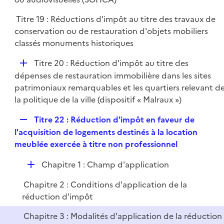
e
l
r
Titre 19 : Réductions d'impôt au titre des travaux de
i
conservation ou de restauration d'objets mobiliers
e
classés monuments historiques
r
D
Titre 20 : Réduction d'impôt au titre des
é
dépenses de restauration immobilière dans les sites
p
patrimoniaux remarquables et les quartiers relevant d
l
la politique de la ville (dispositif « Malraux »)
i
R
Titre 22 : Réduction d'impôt en faveur de
e
e
l'acquisition de logements destinés à la location
r
p
meublée exercée à titre non professionnel
l
D
Chapitre 1 : Champ d'application
i
é
e
Chapitre 2 : Conditions d'application de la
p
r
réduction d'impôt
l
i
Chapitre 3 : Modalités d'application de la réduction