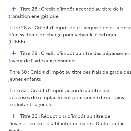
r
D
Titre 28 : Crédit d'impôt accordé au titre de la
é
transition énergétique
p
Titre 28.5 : Crédit d'impôt pour l'acquisition et la pos
l
d'un système de charge pour véhicule électrique
i
(CIBRE)
e
r
D
Titre 29 : Crédit d'impôt au titre des dépenses en
é
faveur de l'aide aux personnes
p
Titre 30 : Crédit d'impôt au titre des frais de garde de
l
jeunes enfants
i
e
Titre 33 : Crédit d'impôt accordé au titre des
r
dépenses de remplacement pour congé de certains
exploitants agricoles
D
Titre 36 : Réductions d’impôt au titre de
é
l’investissement locatif intermédiaire « Duflot » et «
p
Pinel »