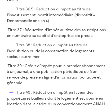
l
D
Titre 36.5 : Réduction d'impôt au titre de
i
é
l'investissement locatif intermédiaire (dispositif «
e
p
Denormandie ancien »)
r
l
Titre 37 : Réduction d'impôt au titre des souscriptions
i
en numéraire au capital d'entreprises de presse
e
r
D
Titre 38 : Réduction d'impôt au titre de
é
l'acquisition ou de la construction de logements
p
sociaux outre-mer
l
Titre 39 : Crédit d’impôt pour le premier abonnement
i
à un journal, à une publication périodique ou à un
e
service de presse en ligne d'information politique et
r
générale
D
Titre 40 : Réduction d’impôt en faveur des
é
propriétaires bailleurs dont le logement est donné en
p
location dans le cadre d’un conventionnement ANAH