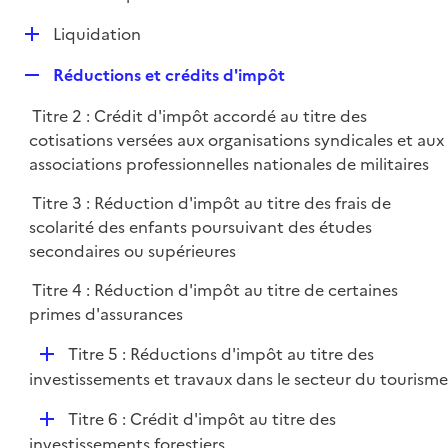
i
é
l
e
D
Liquidation
p
i
r
é
l
e
R
Réductions et crédits d'impôt
p
i
r
e
l
e
Titre 2 : Crédit d'impôt accordé au titre des
p
i
r
cotisations versées aux organisations syndicales et aux
l
e
associations professionnelles nationales de militaires
i
r
e
Titre 3 : Réduction d'impôt au titre des frais de
r
scolarité des enfants poursuivant des études
secondaires ou supérieures
Titre 4 : Réduction d'impôt au titre de certaines
primes d'assurances
D
Titre 5 : Réductions d'impôt au titre des
é
investissements et travaux dans le secteur du tourisme
p
D
Titre 6 : Crédit d'impôt au titre des
l
é
investissements forestiers