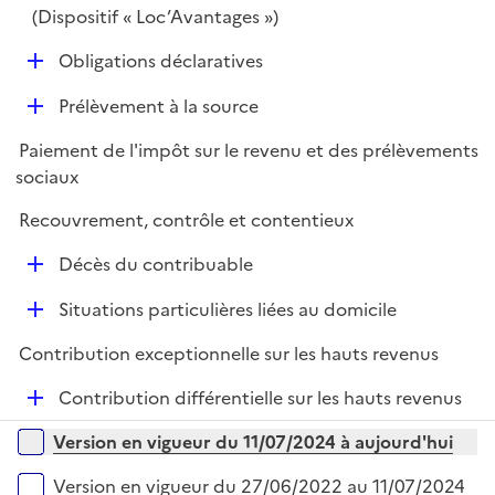
l
(Dispositif « Loc’Avantages »)
i
D
Obligations déclaratives
e
é
r
D
Prélèvement à la source
p
é
l
Paiement de l'impôt sur le revenu et des prélèvements
p
i
sociaux
l
e
i
r
Recouvrement, contrôle et contentieux
e
D
r
Décès du contribuable
é
D
Situations particulières liées au domicile
p
é
l
Contribution exceptionnelle sur les hauts revenus
p
i
l
e
D
Contribution différentielle sur les hauts revenus
i
r
é
Versions sur la période
e
Version en vigueur du 11/07/2024 à aujourd'hui
p
r
l
Version en vigueur du 27/06/2022 au 11/07/2024