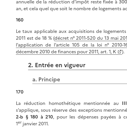
annuelle de la réduction d’impôt reste fixée à 30
an, et cela quel que soit le nombre de logements ac
160
Le taux applicable aux acquisitions de logements 
2011 est de 18 % (
décret n° 2011-520 du 13 mai 201
l’application de l’article 105 de la loi n° 2010
décembre 2010 de finances pour 2011, art. 1, K
).
2. Entrée en vigueur
a. Principe
170
La réduction homothétique mentionnée au
II
s’applique, sous réserve des exceptions mentionn
2-b § 180 à 210
, pour les dépenses payées à 
er
1
janvier 2011.