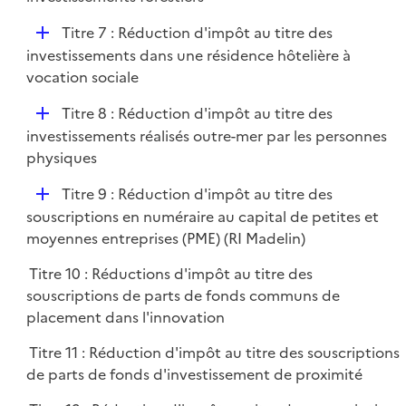
i
p
e
D
Titre 7 : Réduction d'impôt au titre des
l
r
é
investissements dans une résidence hôtelière à
i
p
vocation sociale
e
l
r
D
Titre 8 : Réduction d'impôt au titre des
i
é
investissements réalisés outre-mer par les personnes
e
p
physiques
r
l
D
Titre 9 : Réduction d'impôt au titre des
i
é
souscriptions en numéraire au capital de petites et
e
p
moyennes entreprises (PME) (RI Madelin)
r
l
Titre 10 : Réductions d'impôt au titre des
i
souscriptions de parts de fonds communs de
e
placement dans l'innovation
r
Titre 11 : Réduction d'impôt au titre des souscriptions
de parts de fonds d'investissement de proximité