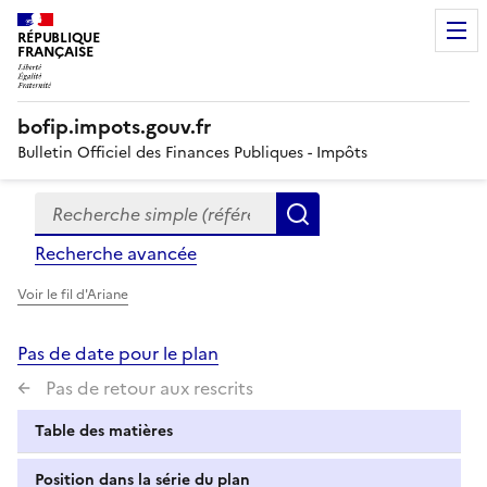
RÉPUBLIQUE
FRANÇAISE
bofip.impots.gouv.fr
Bulletin Officiel des Finances Publiques - Impôts
Recherche simple (références, mots clés, partie du titre
Formulaire
Rechercher
de
Recherche avancée
recherche
Voir le fil d'Ariane
Pas de date pour le plan
Pas de retour aux rescrits
Table des matières
Position dans la série du plan