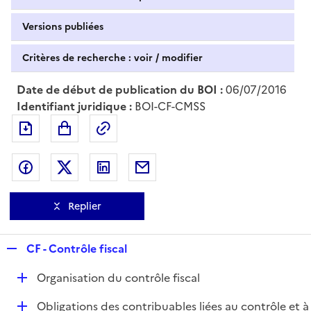
Versions publiées
Critères de recherche : voir / modifier
Date de début de publication du BOI :
06/07/2016
Identifiant juridique :
BOI-CF-CMSS
Exporter le document au format pdf
Permalien : adresse web de ce doc
Partager sur Facebook
Partager sur Twitter
Partager sur LinkedIn
Partager par messagerie
Replier
R
CF - Contrôle fiscal
e
D
Organisation du contrôle fiscal
p
é
l
D
Obligations des contribuables liées au contrôle et à
p