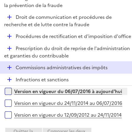
i
é
la prévention de la fraude
l
e
p
i
r
D
Droit de communication et procédures de
l
e
é
recherche et de lutte contre la fraude
i
r
p
e
D
Procédures de rectification et d'imposition d'office
l
r
é
i
D
Prescription du droit de reprise de l'administration
p
e
é
et garanties du contribuable
l
r
p
i
D
Commissions administratives des impôts
l
e
é
i
r
D
Infractions et sanctions
p
e
é
l
r
Versions sur la période
Version en vigueur du 06/07/2016 à aujourd'hui
p
i
l
e
Version en vigueur du 24/11/2014 au 06/07/2016
i
r
e
Version en vigueur du 12/09/2012 au 24/11/2014
r
Quitter la
Comparer les deux