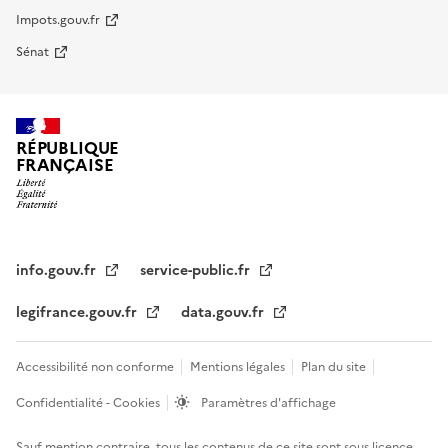
Impots.gouv.fr
Sénat
RÉPUBLIQUE
FRANÇAISE
info.gouv.fr
service-public.fr
legifrance.gouv.fr
data.gouv.fr
Accessibilité non conforme
Mentions légales
Plan du site
Confidentialité - Cookies
Paramètres d'affichage
Sauf mention contraire, tous les contenus de ce site sont sous
licence