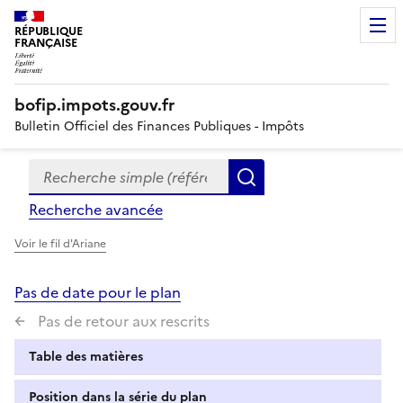
RÉPUBLIQUE
FRANÇAISE
bofip.impots.gouv.fr
Bulletin Officiel des Finances Publiques - Impôts
Recherche simple (références, mots clés, partie du titre
Formulaire
Rechercher
de
Recherche avancée
recherche
Voir le fil d'Ariane
Pas de date pour le plan
Pas de retour aux rescrits
Table des matières
Position dans la série du plan