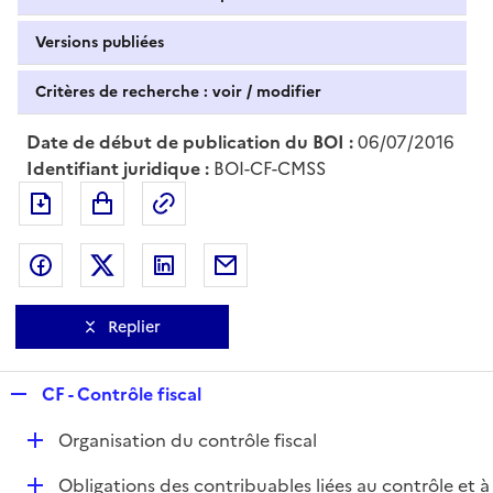
Versions publiées
Critères de recherche : voir / modifier
Date de début de publication du BOI :
06/07/2016
Identifiant juridique :
BOI-CF-CMSS
Exporter le document au format pdf
Permalien : adresse web de ce doc
Partager sur Facebook
Partager sur Twitter
Partager sur LinkedIn
Partager par messagerie
Replier
R
CF - Contrôle fiscal
e
D
Organisation du contrôle fiscal
p
é
l
D
Obligations des contribuables liées au contrôle et à
p