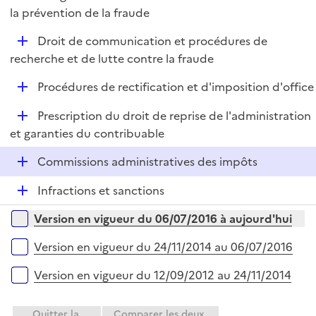
i
é
la prévention de la fraude
l
e
p
i
r
D
Droit de communication et procédures de
l
e
é
recherche et de lutte contre la fraude
i
r
p
e
D
Procédures de rectification et d'imposition d'office
l
r
é
i
D
Prescription du droit de reprise de l'administration
p
e
é
et garanties du contribuable
l
r
p
i
D
Commissions administratives des impôts
l
e
é
i
r
D
Infractions et sanctions
p
e
é
l
r
Versions sur la période
Version en vigueur du 06/07/2016 à aujourd'hui
p
i
l
e
Version en vigueur du 24/11/2014 au 06/07/2016
i
r
e
Version en vigueur du 12/09/2012 au 24/11/2014
r
Quitter la
Comparer les deux