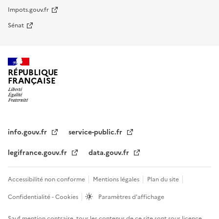
Impots.gouv.fr
Sénat
RÉPUBLIQUE
FRANÇAISE
info.gouv.fr
service-public.fr
legifrance.gouv.fr
data.gouv.fr
Accessibilité non conforme
Mentions légales
Plan du site
Confidentialité - Cookies
Paramètres d'affichage
Sauf mention contraire, tous les contenus de ce site sont sous
licence