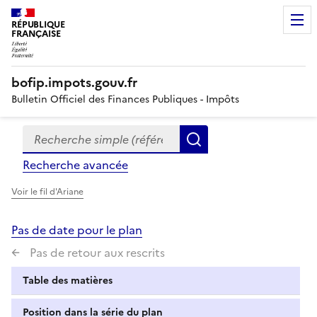
RÉPUBLIQUE
FRANÇAISE
bofip.impots.gouv.fr
Bulletin Officiel des Finances Publiques - Impôts
Recherche simple (références, mots clés, partie du titre
Formulaire
Rechercher
de
Recherche avancée
recherche
Voir le fil d'Ariane
Pas de date pour le plan
Pas de retour aux rescrits
Table des matières
Position dans la série du plan