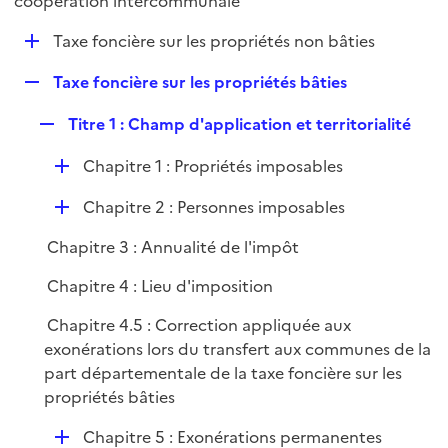
coopération intercommunale
l
p
i
D
Taxe foncière sur les propriétés non bâties
l
e
é
i
r
R
Taxe foncière sur les propriétés bâties
p
e
e
l
r
R
Titre 1 : Champ d'application et territorialité
p
i
e
l
e
D
Chapitre 1 : Propriétés imposables
p
i
r
é
l
e
D
Chapitre 2 : Personnes imposables
p
i
r
é
l
e
Chapitre 3 : Annualité de l'impôt
p
i
r
l
e
Chapitre 4 : Lieu d'imposition
i
r
Chapitre 4.5 : Correction appliquée aux
e
exonérations lors du transfert aux communes de la
r
part départementale de la taxe foncière sur les
propriétés bâties
D
Chapitre 5 : Exonérations permanentes