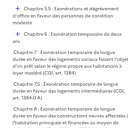
é
D
Chapitre 5.5 : Exonérations et dégrèvement
p
é
d'office en faveur des personnes de condition
l
p
modeste
i
l
e
D
Chapitre 6 : Exonération temporaire de deux
i
r
é
ans
e
p
r
Chapitre 7 : Exonération temporaire de longue
l
durée en faveur des logements sociaux faisant l'obje
i
d'un prêt selon le régime propre aux habitations à
e
loyer modéré (CGI, art. 1384)
r
Chapitre 7.5 : Exonération temporaire de longue
durée en faveur des logements intermédiaires (CGI,
art. 1384-0 A)
Chapitre 8 : Exonération temporaire de longue
durée en faveur des constructions neuves affectées 
l'habitation principale et financées au moyen de