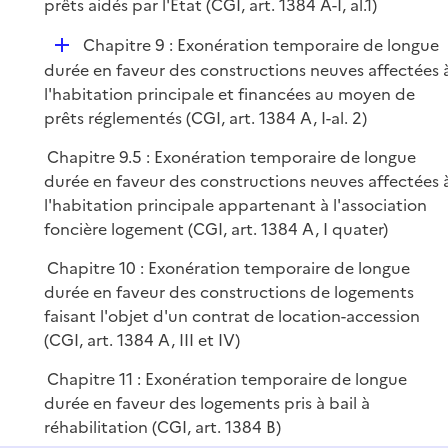
prêts aidés par l'Etat (CGI, art. 1384 A-I, al.1)
D
Chapitre 9 : Exonération temporaire de longue
é
durée en faveur des constructions neuves affectées 
p
l'habitation principale et financées au moyen de
l
prêts réglementés (CGI, art. 1384 A, I-al. 2)
i
Chapitre 9.5 : Exonération temporaire de longue
e
durée en faveur des constructions neuves affectées 
r
l'habitation principale appartenant à l'association
foncière logement (CGI, art. 1384 A, I quater)
Chapitre 10 : Exonération temporaire de longue
durée en faveur des constructions de logements
faisant l'objet d'un contrat de location-accession
(CGI, art. 1384 A, III et IV)
Chapitre 11 : Exonération temporaire de longue
durée en faveur des logements pris à bail à
réhabilitation (CGI, art. 1384 B)