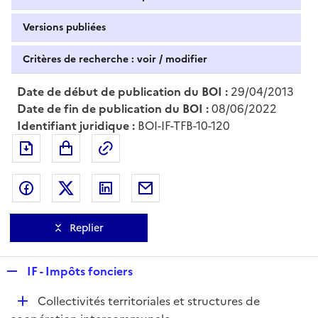
Versions publiées
Critères de recherche : voir / modifier
Date de début de publication du BOI :
29/04/2013
Date de fin de publication du BOI :
08/06/2022
Identifiant juridique :
BOI-IF-TFB-10-120
Exporter le document au format pdf
Permalien : adresse web de ce doc
Partager sur Facebook
Partager sur Twitter
Partager sur LinkedIn
Partager par messagerie
Replier
R
IF - Impôts fonciers
e
D
Collectivités territoriales et structures de
p
é