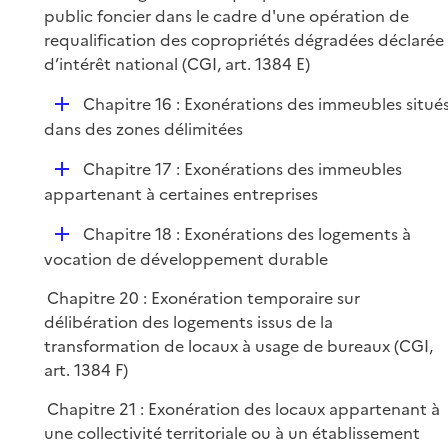
public foncier dans le cadre d'une opération de
requalification des copropriétés dégradées déclarée
d’intérêt national (CGI, art. 1384 E)
D
Chapitre 16 : Exonérations des immeubles situé
é
dans des zones délimitées
p
D
Chapitre 17 : Exonérations des immeubles
l
é
appartenant à certaines entreprises
i
p
e
D
Chapitre 18 : Exonérations des logements à
l
r
é
vocation de développement durable
i
p
e
Chapitre 20 : Exonération temporaire sur
l
r
délibération des logements issus de la
i
transformation de locaux à usage de bureaux (CGI,
e
art. 1384 F)
r
Chapitre 21 : Exonération des locaux appartenant à
une collectivité territoriale ou à un établissement