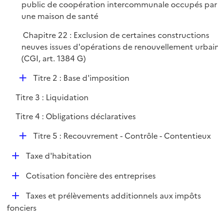
public de coopération intercommunale occupés par
une maison de santé
Chapitre 22 : Exclusion de certaines constructions
neuves issues d'opérations de renouvellement urbai
(CGI, art. 1384 G)
D
Titre 2 : Base d'imposition
é
Titre 3 : Liquidation
p
l
Titre 4 : Obligations déclaratives
i
D
e
Titre 5 : Recouvrement - Contrôle - Contentieux
é
r
D
Taxe d'habitation
p
é
l
D
Cotisation foncière des entreprises
p
i
é
l
e
D
Taxes et prélèvements additionnels aux impôts
p
i
r
é
fonciers
l
e