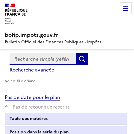
RÉPUBLIQUE
FRANÇAISE
bofip.impots.gouv.fr
Bulletin Officiel des Finances Publiques - Impôts
Recherche simple (références, mots clés, partie du titre
Formulaire
Rechercher
de
Recherche avancée
recherche
Voir le fil d'Ariane
Pas de date pour le plan
Pas de retour aux rescrits
Table des matières
Position dans la série du plan