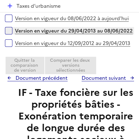
p
i
r
D
Taxes d’urbanisme
l
e
é
i
r
Versions sur la période
Version en vigueur du 08/06/2022 à aujourd'hui
p
e
l
r
Version en vigueur du 29/04/2013 au 08/06/2022
i
e
Version en vigueur du 12/09/2012 au 29/04/2013
r
Quitter la
Comparer les deux
comparaison
versions
de version
sélectionnées
Document précédent
Document suivant
IF - Taxe foncière sur les
propriétés bâties -
Exonération temporaire
de longue durée des