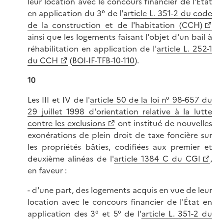
leur location avec le concours financier de l'État
en application du 3° de l'
article L. 351-2 du code
de la construction et de l'habitation (CCH)
ainsi que les logements faisant l'objet d'un bail à
réhabilitation en application de l'
article L. 252-1
du CCH
(
BOI-IF-TFB-10-110
).
10
Les III et IV de l'
article 50 de la loi n° 98-657 du
29 juillet 1998 d'orientation relative à la lutte
contre les exclusions
ont institué de nouvelles
exonérations de plein droit de taxe foncière sur
les propriétés bâties, codifiées aux premier et
deuxième alinéas de l'
article 1384 C du CGI
,
en faveur :
- d'une part, des logements acquis en vue de leur
location avec le concours financier de l'État en
application des 3° et 5° de l'
article L. 351-2 du