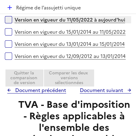
p
i
r
D
Régime de l’assujetti unique
l
e
é
i
r
Versions sur la période
Version en vigueur du 11/05/2022 à aujourd'hui
p
e
l
r
Version en vigueur du 15/01/2014 au 11/05/2022
i
e
Version en vigueur du 13/01/2014 au 15/01/2014
r
Version en vigueur du 12/09/2012 au 13/01/2014
Quitter la
Comparer les deux
comparaison
versions
de version
sélectionnées
Document précédent
Document suivant
TVA - Base d'imposition
- Règles applicables à
l'ensemble des