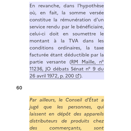
En revanche, dans l'hypothèse
où, en fait, la somme versée
constitue la rémunération d'un
service rendu par le bénéficiaire,
celui-ci doit en soumettre le
montant à la TVA dans les
conditions ordinaires, la taxe
facturée étant déductible par la
partie versante (
RM Maille, n°
11236, JO débats Sénat n° 9 du
26 avril 1972, p. 200
).
60
Par ailleurs, le Conseil d'État a
jugé que les personnes, qui
laissent en dépôt des appareils
distributeurs de produits chez
des commerçants, sont