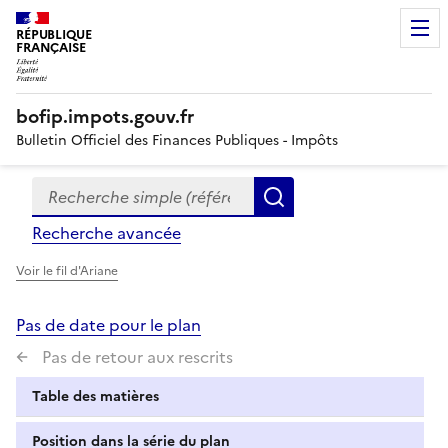
RÉPUBLIQUE
FRANÇAISE
bofip.impots.gouv.fr
Bulletin Officiel des Finances Publiques - Impôts
Recherche simple (références, mots clés, partie du titre
Formulaire
Rechercher
de
Recherche avancée
recherche
Voir le fil d'Ariane
Pas de date pour le plan
Pas de retour aux rescrits
Table des matières
Position dans la série du plan