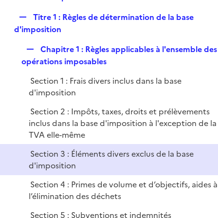
i
e
l
e
R
Titre 1 : Règles de détermination de la base
p
i
r
e
d'imposition
l
e
p
i
r
R
Chapitre 1 : Règles applicables à l'ensemble des
l
e
e
opérations imposables
i
r
p
e
Section 1 : Frais divers inclus dans la base
l
r
d'imposition
i
e
Section 2 : Impôts, taxes, droits et prélèvements
r
inclus dans la base d'imposition à l'exception de la
TVA elle-même
Section 3 : Éléments divers exclus de la base
d'imposition
Section 4 : Primes de volume et d’objectifs, aides à
l’élimination des déchets
Section 5 : Subventions et indemnités