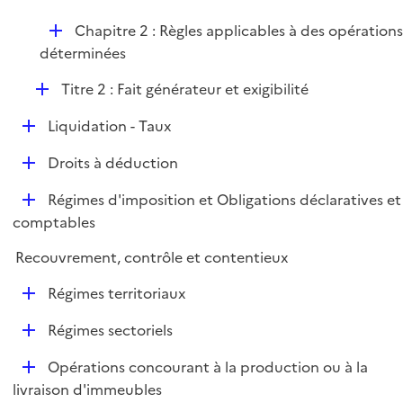
D
Chapitre 2 : Règles applicables à des opération
é
déterminées
p
D
Titre 2 : Fait générateur et exigibilité
l
é
i
D
Liquidation - Taux
p
e
é
l
r
D
Droits à déduction
p
i
é
l
e
D
Régimes d'imposition et Obligations déclaratives et
p
i
r
é
comptables
l
e
p
i
r
Recouvrement, contrôle et contentieux
l
e
i
r
D
Régimes territoriaux
e
é
r
D
Régimes sectoriels
p
é
l
D
Opérations concourant à la production ou à la
p
i
é
livraison d'immeubles
l
e