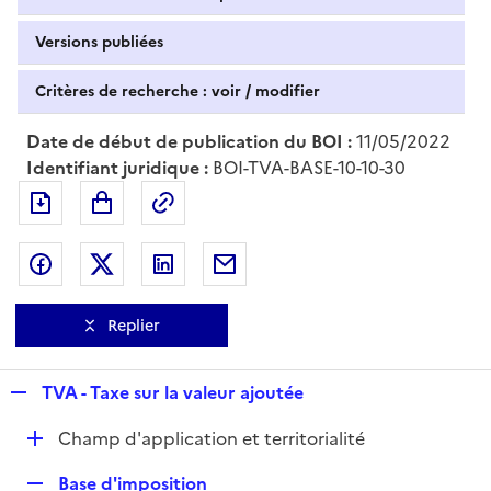
Versions publiées
Critères de recherche : voir / modifier
Date de début de publication du BOI :
11/05/2022
Identifiant juridique :
BOI-TVA-BASE-10-10-30
Exporter le document au format pdf
Permalien : adresse web de ce doc
Partager sur Facebook
Partager sur Twitter
Partager sur LinkedIn
Partager par messagerie
Replier
R
TVA - Taxe sur la valeur ajoutée
e
D
Champ d'application et territorialité
p
é
l
R
Base d'imposition
p